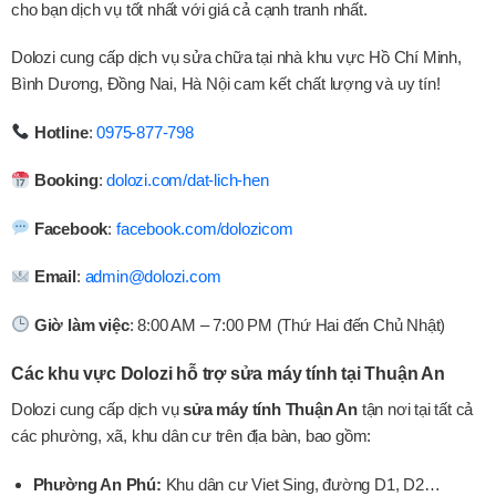
cho bạn dịch vụ tốt nhất với giá cả cạnh tranh nhất.
Dolozi cung cấp dịch vụ sửa chữa tại nhà khu vực Hồ Chí Minh,
Bình Dương, Đồng Nai, Hà Nội cam kết chất lượng và uy tín!
Hotline
:
0975-877-798
Booking
:
dolozi.com/dat-lich-hen
Facebook
:
facebook.com/dolozicom
Email
:
admin@dolozi.com
Giờ làm việc
: 8:00 AM – 7:00 PM (Thứ Hai đến Chủ Nhật)
Các khu vực Dolozi hỗ trợ sửa máy tính tại Thuận An
Dolozi cung cấp dịch vụ
sửa máy tính Thuận An
tận nơi tại tất cả
các phường, xã, khu dân cư trên địa bàn, bao gồm:
Phường An Phú:
Khu dân cư Viet Sing, đường D1, D2…