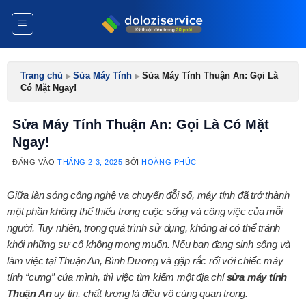
Bỏ
qua
nội
dung
Trang chủ
▸
Sửa Máy Tính
▸
Sửa Máy Tính Thuận An: Gọi Là
Có Mặt Ngay!
Sửa Máy Tính Thuận An: Gọi Là Có Mặt
Ngay!
ĐĂNG VÀO
THÁNG 2 3, 2025
BỞI
HOÀNG PHÚC
Giữa làn sóng công nghệ va chuyển đỗi số, máy tính đã trở thành
một phần không thể thiếu trong cuộc sống và công việc của mỗi
người. Tuy nhiên, trong quá trình sử dụng, không ai có thể tránh
khỏi những sự cố không mong muốn. Nếu bạn đang sinh sống và
làm việc tại Thuận An, Bình Dương và gặp rắc rối với chiếc máy
tính “cưng” của mình, thì việc tìm kiếm một địa chỉ
sửa máy tính
Thuận An
uy tín, chất lượng là điều vô cùng quan trọng.