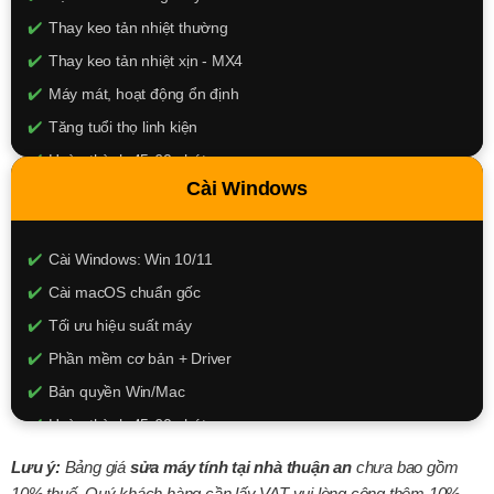
Thay keo tản nhiệt thường
Thay keo tản nhiệt xịn - MX4
Máy mát, hoạt động ổn định
Tăng tuổi thọ linh kiện
Hoàn thành 45-60 phút
Cài Windows
150k - 250k
XEM CHI TIẾT
Cài Windows: Win 10/11
Cài macOS chuẩn gốc
Tối ưu hiệu suất máy
Phần mềm cơ bản + Driver
Bản quyền Win/Mac
Hoàn thành 45-60 phút
150k - 350k
Lưu ý:
Bảng giá
sửa máy tính tại nhà thuận an
chưa bao gồm
10% thuế, Quý khách hàng cần lấy VAT vui lòng công thêm 10%.