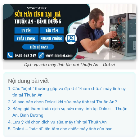
Dịch vụ sửa máy tính tận nơi Thuận An – Dolozi
Nội dung bài viết
Các “bệnh” thường gặp và địa chỉ “khám chữa” máy tính uy
tín tại Thuận An
Vì sao nên chọn Dolozi khi sửa máy tính tại Thuận An?
Bảng giá tham khảo dịch vụ sửa máy tính tại Dolozi – Thuận
An, Bình Dương
Lưu ý khi chọn dịch vụ sửa máy tính tại Thuận An
Dolozi – “bác sĩ” tận tâm cho chiếc máy tính của bạn