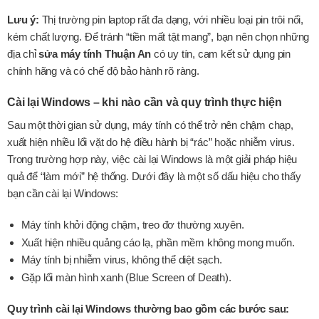
Lưu ý:
Thị trường pin laptop rất đa dạng, với nhiều loại pin trôi nổi,
kém chất lượng. Để tránh “tiền mất tật mang”, bạn nên chọn những
địa chỉ
sửa máy tính Thuận An
có uy tín, cam kết sử dụng pin
chính hãng và có chế độ bảo hành rõ ràng.
Cài lại Windows – khi nào cần và quy trình thực hiện
Sau một thời gian sử dụng, máy tính có thể trở nên chậm chạp,
xuất hiện nhiều lổi vặt do hệ điều hành bị “rác” hoặc nhiễm virus.
Trong trường hợp này, việc cài lại Windows là một giải pháp hiệu
quả để “làm mới” hệ thống. Dưới đây là một số dấu hiệu cho thấy
bạn cần cài lại Windows:
Máy tính khởi động chậm, treo đơ thường xuyên.
Xuất hiện nhiều quảng cáo lạ, phần mềm không mong muốn.
Máy tính bị nhiễm virus, không thể diệt sạch.
Gặp lổi màn hình xanh (Blue Screen of Death).
Quy trình cài lại Windows thường bao gồm các bước sau: