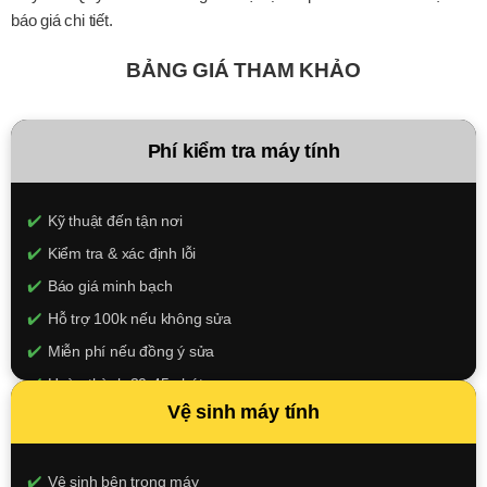
báo giá chi tiết.
BẢNG GIÁ THAM KHẢO
Phí kiểm tra máy tính
Kỹ thuật đến tận nơi
Kiểm tra & xác định lỗi
Báo giá minh bạch
Hỗ trợ 100k nếu không sửa
Miễn phí nếu đồng ý sửa
Hoàn thành 30-45 phút
Vệ sinh máy tính
100.000đ
XEM CHI TIẾT
Vệ sinh bên trong máy