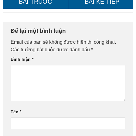
Vệ Sinh Máy Tính Bình
Sửa Máy Tính Thủ Đức – Gọi
Để lại một bình luận
Thạnh – Giá Rẻ, Gọi Ngay!
Là Có Mặt Ngay!
Email của bạn sẽ không được hiển thị công khai.
Các trường bắt buộc được đánh dấu
*
Bình luận
*
Tên
*