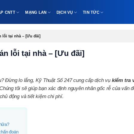
ÁP CNTT
MẠNG LAN
DỊCH VỤ
TIN TỨC
lỗi tại nhà – [Ưu đãi]
n lỗi tại nhà – [Ưu đãi]
u? Đừng lo lắng, Kỹ Thuật Số 247 cung cấp dịch vụ
kiểm tra 
húng tôi sẽ giúp bạn xác định nguyên nhân gốc rễ của vấn đ
hủ động và tiết kiệm chi phí.
chữa?
chẩn đoán