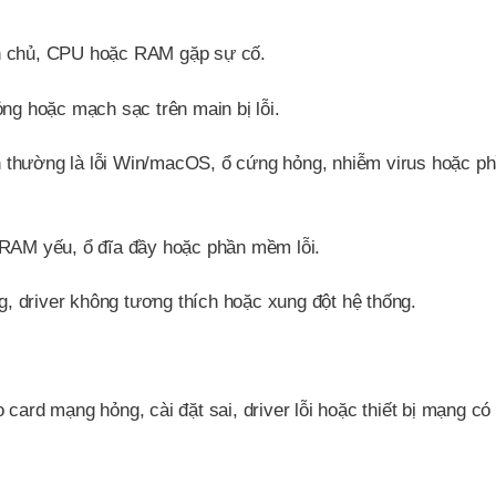
ch chủ, CPU hoặc RAM gặp sự cố.
ỏng hoặc mạch sạc trên main bị lỗi.
 thường là lỗi Win/macOS, ổ cứng hỏng, nhiễm virus hoặc p
 RAM yếu, ổ đĩa đầy hoặc phần mềm lỗi.
 driver không tương thích hoặc xung đột hệ thống.
card mạng hỏng, cài đặt sai, driver lỗi hoặc thiết bị mạng có