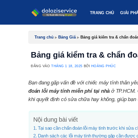
Bỏ
qua
TRANG CHỦ
GIẢI PH
nội
dung
Trang chủ
▸
Bảng Giá
▸
Bảng giá kiểm tra & chẩn đoán 
Bảng giá kiểm tra & chẩn đoá
ĐĂNG VÀO
THÁNG 1 18, 2025
BỞI
HOÀNG PHÚC
Bạn đang gặp vấn đề với chiếc máy tính thân yê
đoán lỗi máy tính miễn phí tại nhà
ở TP.HCM. C
khi quyết định có sửa chữa hay không, giúp bạn c
Nội dung bài viết
Tại sao cần chẩn đoán lỗi máy tính trước khi sửa 
Danh sách các lỗi máy tính thường gặp cần được 