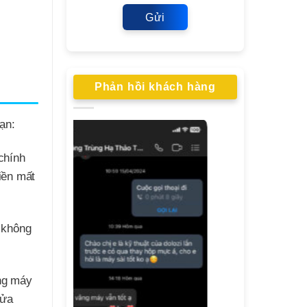
Gửi
Phản hồi khách hàng
ạn:
chính
iền mất
 không
ạng máy
sửa