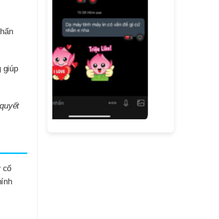
chẩn
 giúp
 quyết
ự cố
hính