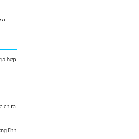
anh
giá hợp
ửa chữa.
ng lĩnh