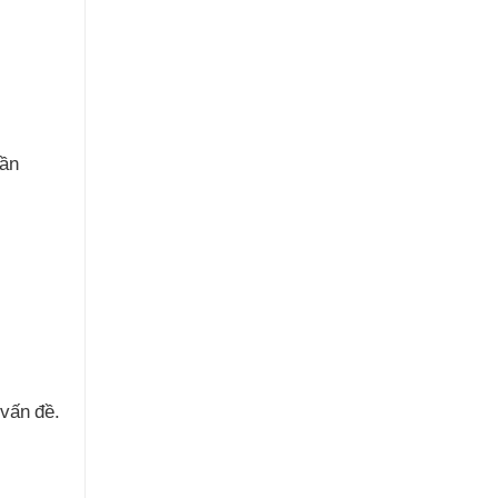
hần
 vấn đề.