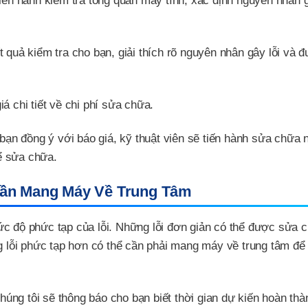
tiến hành kiểm tra tổng quan máy tính, xác định nguyên nhân 
 quả kiểm tra cho bạn, giải thích rõ nguyên nhân gây lỗi và đ
á chi tiết về chi phí sửa chữa.
ạn đồng ý với báo giá, kỹ thuật viên sẽ tiến hành sửa chữa n
ể sửa chữa.
Cần Mang Máy Về Trung Tâm
ức độ phức tạp của lỗi. Những lỗi đơn giản có thể được sửa 
ng lỗi phức tạp hơn có thể cần phải mang máy về trung tâm để
ng tôi sẽ thông báo cho bạn biết thời gian dự kiến hoàn thà