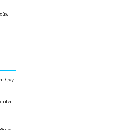
 của
i
. Quy
i nhà
.