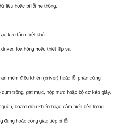
liệu hoặc bị lỗi hệ thống.
oặc keo tản nhiệt khô.
river, loa hỏng hoặc thiết lập sai.
hần mềm điều khiển (driver) hoặc lỗi phần cứng.
do cụm trống, gạt mực, hộp mực hoặc bộ cơ kéo giấy.
 nguồn, board điều khiển hoặc cảm biến bên trong.
 đúng hoặc cổng giao tiếp bị lỗi.