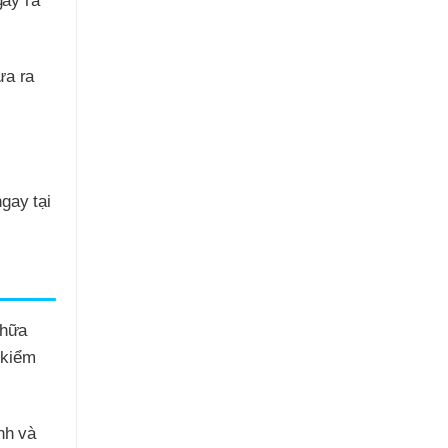
gây ra
ưa ra
gay tại
chữa
 kiểm
nh và