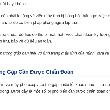
 mới hay không.
còn phải lo lắng về việc máy tính bị hỏng hóc bất ngờ. Việc 
 ẩn, từ đó có biện pháp phòng ngừa kịp thời.
sửa chữa, dữ liệu có thể bị mất mát. Việc chẩn đoán kỹ lưỡng
 lưu, bảo vệ dữ liệu an toàn.
 trọng giúp bạn hiểu rõ tình trạng máy tính của mình, đưa ra
ờng Gặp Cần Được Chẩn Đoán
y in và máy photocopy có thể gặp nhiều lỗi khác nhau — từ s
ọng. Dưới đây là một số lỗi phổ biến cần được chẩn đoán c