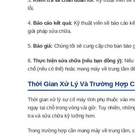
3.
Kiểm tra và chẩn đoán lỗi:
Kỹ thuật viên sẽ 
lỗi.
4.
Báo cáo kết quả:
Kỹ thuật viên sẽ báo cáo kết
giải pháp sửa chữa.
5.
Báo giá:
Chúng tôi sẽ cung cấp cho bạn báo gi
6.
Thực hiện sửa chữa (nếu bạn đồng ý):
Nếu b
chỗ (nếu có thể) hoặc mang máy về trung tâm đ
Thời Gian Xử Lý Và Trường Hợp 
Thời gian xử lý sự cố máy tính phụ thuộc vào m
ngay tại chỗ trong vòng vài giờ. Tuy nhiên, nhữ
tra và sửa chữa kỹ lưỡng hơn.
Trong trường hợp cần mang máy về trung tâm, chú