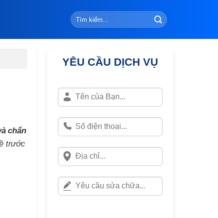
YÊU CẦU DỊCH VỤ
và chẩn
ề trước