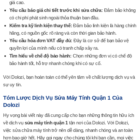
giá cao.
Yêu cầu báo giá chi tiết trước khi sửa chữa:
Đảm bảo không
có chi phí phát sinh ngoài thỏa thuận ban đầu.
Kiểm tra kỹ linh kiện thay thế:
Đảm bảo linh kiện là hàng chính
hãng, có nguồn gốc rõ ràng và còn thời gian bảo hành.
Yêu cầu hóa đơn VAT đầy đủ:
Đây là cơ sở để bạn bảo vệ
quyền lợi của mình nếu có tranh chấp xảy ra.
Tìm hiểu về chế độ bảo hành:
Chọn những đơn vị có chế độ
bảo hành tốt, hỗ trợ nhanh chóng khi có sự cố.
Với Dolozi, bạn hoàn toàn có thể yên tâm về chất lượng dịch vụ và
sự uy tín.
Tóm Lược Dịch Vụ Sửa Máy Tính Quận 1 Của
Dolozi
Hy vọng bài viết này đã cung cấp cho bạn những thông tin hữu ích
về dịch vụ
sửa máy tính quận 1
tận nơi của Dolozi. Với Dolozi,
việc sửa chữa máy tính trở nên dễ dàng, nhanh chóng và an toàn
hơn bao giờ hết. Hãy gọi ngay cho chúng tôi khi bạn cần, mọi việc