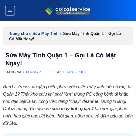
Bỏ
qua
nội
dung
Trang chủ
▸
Sửa Máy Tính
▸
Sửa Máy Tính Quận 1 – Gọi Là
Có Mặt Ngay!
Sửa Máy Tính Quận 1 – Gọi Là Có Mặt
Ngay!
ĐĂNG VÀO
THÁNG 2 5, 2025
BỞI
HOÀNG PHÚC
Bạn bị stresss và gặp phiền phức với chiếc máy tính “dở chứng” tại
Quận 1? Thật khó chịu khi phải “ôm” thùng PC cồng kềnh đi khắp
nơi, đặc biệt là khi công việc đang “chạy” deadline. Đừng lo lắng!
Dolozi mang đến dịch vụ
sửa máy tính quận 1
tận nơi, giải pháp
hoàn hảo giúp bạn tiết kiệm thời gian, công sức và đảm bảo an toàn
dữ liệu.