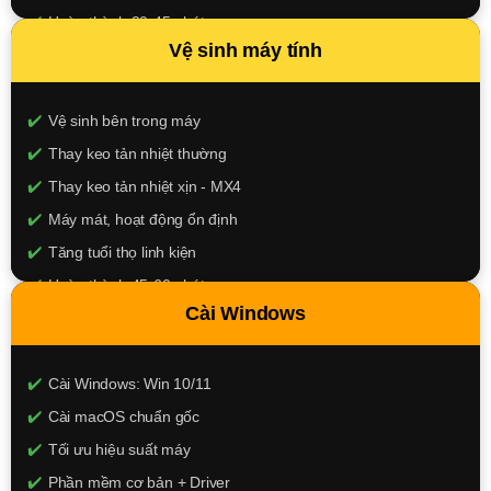
Hoàn thành 30-45 phút
Vệ sinh máy tính
100.000đ
XEM CHI TIẾT
Vệ sinh bên trong máy
Thay keo tản nhiệt thường
Thay keo tản nhiệt xịn - MX4
Máy mát, hoạt động ổn định
Tăng tuổi thọ linh kiện
Hoàn thành 45-60 phút
Cài Windows
150k - 250k
XEM CHI TIẾT
Cài Windows: Win 10/11
Cài macOS chuẩn gốc
Tối ưu hiệu suất máy
Phần mềm cơ bản + Driver