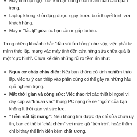
Máy tính đột ngột “đơ” khi bạn đang hoàn thành báo cáo quan
trọng.
Laptop không khởi động được ngay trước buổi thuyết trình với
khách hàng.
Máy in “tắc tịt” giữa lúc bạn cần in gấp tài liệu.
Trong những khoảnh khắc “dầu sôi lửa bỏng” như vậy, việc phải tự
mình tháo lắp, mang vác máy tính đến cửa hàng sửa chữa quả là
một “cực hình”. Chưa kể đến những rủi ro tiềm ẩn như:
Nguy cơ chập cháy điện:
Nếu bạn không có kinh nghiệm tháo
lắp, việc tự ý can thiệp vào phần cứng có thể gây ra những hậu
quả nghiêm trọng.
Mất thời gian và công sức:
Việc tháo rời các thiết bị ngoại vi,
dây cáp và “khuân vác” thùng PC nặng nề sẽ “ngốn” của bạn
không ít thời gian và sức lực.
“Tiền mất tật mang”:
Nếu không tìm được địa chỉ sửa chữa uy
tín, bạn có thể bị “chặt chém” với mức giá “trên trời”, hoặc thậm
chí bị thay thế linh kiện kém chất lượng.