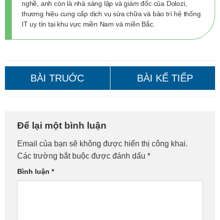
nghề, anh còn là nhà sáng lập và giám đốc của Dolozi,
thương hiệu cung cấp dịch vụ sửa chữa và bảo trì hệ thống
IT uy tín tại khu vực miền Nam và miền Bắc.
Sửa Máy Tính Quận 10: Gọi
Sửa Máy Tính Huyện Nhà
Để lại một bình luận
Là Có Mặt!
Bè: Gọi Là Có Mặt Ngay!
Email của bạn sẽ không được hiển thị công khai.
Các trường bắt buộc được đánh dấu
*
Bình luận
*