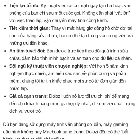
Tiện lợi tối đa:
Kỹ thuật viên sẽ có mặt ngay tại nhà hoặc văn
phòng của bạn chỉ sau một cuộc gọi. Không cần phải “vật lộn”
với việc tháo lắp, vận chuyển máy tính cồng kềnh.
Tiết kiệm thời gian:
Thay vì mất hàng giờ đồng hồ chờ đợi tại
các cửa hàng sửa chữa, bạn có thể tập trung vào công việc và
những ưu tiên khác.
An tâm tuyệt đối:
Bạn được trực tiếp theo dõi quá trình sửa
chữa, đảm bảo tính minh bạch và an toàn cho dữ liệu cá nhân.
Đội ngũ kỹ thuật viên chuyên nghiệp:
Với hơn 5 năm kinh
nghiệm thực chiến, am hiểu sâu sắc về phần cứng và phần
mềm, chúng tôi tự tin khắc phục mọi sự cố từ đơn giản đến
phức tạp.
Giá cả cạnh tranh:
Dolozi luôn nỗ lực tối ưu chi phí để mang
đến cho khách hàng mức giá hợp lý nhất, đi kèm với chất lượng
dịch vụ vượt trội.
Dù bạn đang sử dụng máy tính văn phòng cơ bản, máy gaming
cấu hình khủng hay Macbook sang trọng, Dolozi đều có thể “bắt