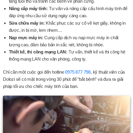
tăng tuổi thọ và tránh các bệnh về phần cứng.
Nâng cấp máy tính:
Tư vấn và nâng cấp cấu hình máy tính để
đáp ứng nhu cầu sử dụng ngày càng cao.
Sửa chữa máy in:
Khắc phục các sự cố về kẹt giấy, không in
được, in bị mờ, lem nhem…
Nạp mực máy in:
Cung cấp dịch vụ nạp mực máy in chất
lượng cao, đảm bảo bản in sắc nét, không bị nhòe.
Thiết kế, thi công mạng LAN:
Tư vấn, thiết kế và thi công hệ
thống mạng LAN cho văn phòng, công ty.
Chỉ cần một cuộc gọi đến hotline
0975 877 798
, kỹ thuật viên của
Dolozi sẽ có mặt trong vòng 30 phút để “bắt bệnh” và đưa ra giải
pháp tối ưu cho chiếc máy tính của bạn.