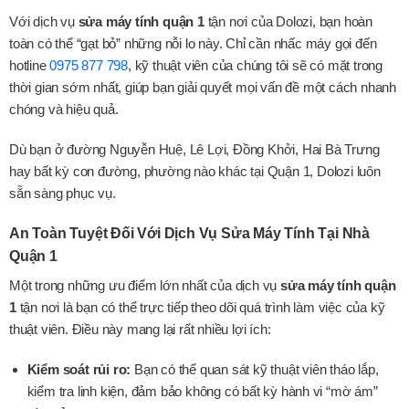
Với dịch vụ
sửa máy tính quận 1
tận nơi của Dolozi, bạn hoàn
toàn có thể “gạt bỏ” những nỗi lo này. Chỉ cần nhấc máy gọi đến
hotline
0975 877 798
, kỹ thuật viên của chúng tôi sẽ có mặt trong
thời gian sớm nhất, giúp bạn giải quyết mọi vấn đề một cách nhanh
chóng và hiệu quả.
Dù bạn ở đường Nguyễn Huệ, Lê Lợi, Đồng Khởi, Hai Bà Trưng
hay bất kỳ con đường, phường nào khác tại Quận 1, Dolozi luôn
sẵn sàng phục vụ.
An Toàn Tuyệt Đối Với Dịch Vụ Sửa Máy Tính Tại Nhà
Quận 1
Một trong những ưu điểm lớn nhất của dịch vụ
sửa máy tính quận
1
tận nơi là bạn có thể trực tiếp theo dõi quá trình làm việc của kỹ
thuật viên. Điều này mang lại rất nhiều lợi ích:
Kiểm soát rủi ro:
Bạn có thể quan sát kỹ thuật viên tháo lắp,
kiểm tra linh kiện, đảm bảo không có bất kỳ hành vi “mờ ám”