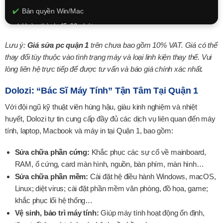
Bản quyền Win/Mac
Hoàn thành 45-60 phút
150k - 350k
Lưu ý:
Giá sửa pc quận 1
trên chưa bao gồm 10% VAT. Giá có thể
thay đổi tùy thuộc vào tình trạng máy và loại linh kiện thay thế. Vui
XEM CHI TIẾT
lòng liên hệ trực tiếp để được tư vấn và báo giá chính xác nhất.
Dolozi: “Bác Sĩ Máy Tính” Tận Tâm Tại Quận 1
Với đội ngũ kỹ thuật viên hùng hậu, giàu kinh nghiệm và nhiệt
huyết, Dolozi tự tin cung cấp đầy đủ các dịch vụ liên quan đến máy
tính, laptop, Macbook và máy in tại Quận 1, bao gồm:
Sửa chữa phần cứng:
Khắc phục các sự cố về mainboard,
RAM, ổ cứng, card màn hình, nguồn, bàn phím, màn hình…
Sửa chữa phần mềm:
Cài đặt hệ điều hành Windows, macOS,
Linux; diệt virus; cài đặt phần mềm văn phòng, đồ họa, game;
khắc phục lổi hệ thống…
Vệ sinh, bảo trì máy tính:
Giúp máy tính hoạt động ổn định,