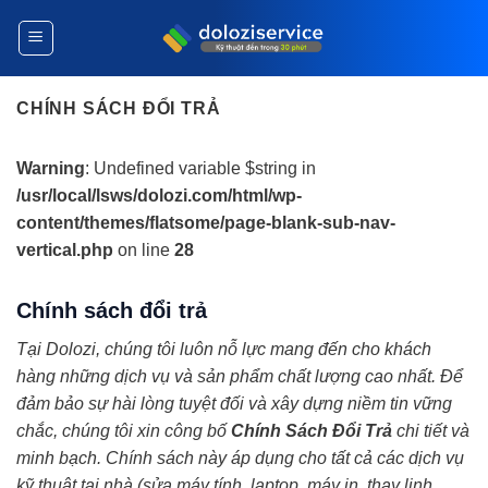
Bỏ
qua
nội
dung
CHÍNH SÁCH ĐỔI TRẢ
Warning
: Undefined variable $string in
/usr/local/lsws/dolozi.com/html/wp-
content/themes/flatsome/page-blank-sub-nav-
vertical.php
on line
28
Chính sách đổi trả
Tại Dolozi, chúng tôi luôn nỗ lực mang đến cho khách
hàng những dịch vụ và sản phẩm chất lượng cao nhất. Để
đảm bảo sự hài lòng tuyệt đối và xây dựng niềm tin vững
chắc, chúng tôi xin công bố
Chính Sách Đổi Trả
chi tiết và
minh bạch. Chính sách này áp dụng cho tất cả các dịch vụ
kỹ thuật tại nhà (sửa máy tính, laptop, máy in, thay linh