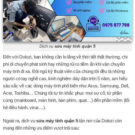
Dịch vụ
sửa máy tính quận 5
Đến với Dolozi, bạn không cần lo lắng về thời tiết thất thường, chi
phí di chuyển phát sinh hay những rủi ro tiềm ẩn khi vận chuyển
máy tính đi xa. Đội ngũ kỹ thuật viên của chúng tôi đều là những
người có tay nghề cao, kinh nghiệm dày dặn trên 5 năm, am hiểu
sâu sắc về các dòng máy tính phổ biến như Asus, Samsung, Dell,
Acer, Toshiba… Chúng tôi tự tin khắc phục mọi sự cố, từ phần
cứng (mainboard, màn hình, bàn phím, quạt…) đến phần mềm (lổi
hệ điều hành, virus…).
Ngoài ra, dịch vụ
sửa máy tính quận 5
tận nơi của Dolozi còn
mang đến những ưu điểm vượt trội sau: