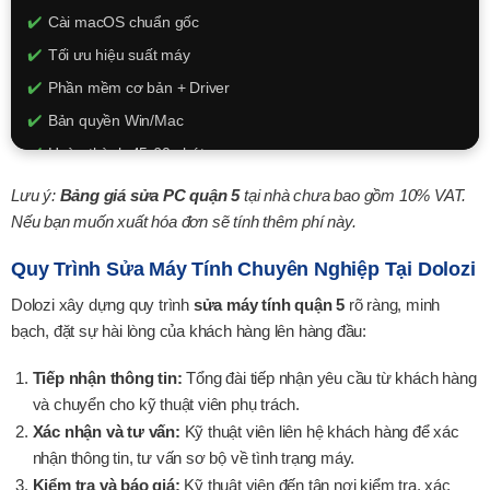
Cài macOS chuẩn gốc
Tối ưu hiệu suất máy
Phần mềm cơ bản + Driver
Bản quyền Win/Mac
Hoàn thành 45-60 phút
150k - 350k
Lưu ý:
Bảng giá sửa PC quận 5
tại nhà chưa bao gồm 10% VAT.
Nếu bạn muốn xuất hóa đơn sẽ tính thêm phí này.
XEM CHI TIẾT
Quy Trình Sửa Máy Tính Chuyên Nghiệp Tại Dolozi
Dolozi xây dựng quy trình
sửa máy tính quận 5
rõ ràng, minh
bạch, đặt sự hài lòng của khách hàng lên hàng đầu:
Tiếp nhận thông tin:
Tổng đài tiếp nhận yêu cầu từ khách hàng
và chuyển cho kỹ thuật viên phụ trách.
Xác nhận và tư vấn:
Kỹ thuật viên liên hệ khách hàng để xác
nhận thông tin, tư vấn sơ bộ về tình trạng máy.
Kiểm tra và báo giá:
Kỹ thuật viên đến tận nơi kiểm tra, xác