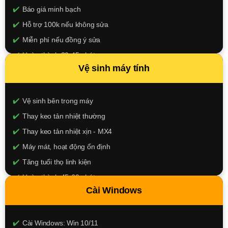
Báo giá minh bạch
Hỗ trợ 100k nếu không sửa
Miễn phí nếu đồng ý sửa
Hoàn thành 30-45 phút
Vệ sinh máy tính
100.000đ
XEM CHI TIẾT
Vệ sinh bên trong máy
Thay keo tản nhiệt thường
Thay keo tản nhiệt xịn - MX4
Máy mát, hoạt động ổn định
Tăng tuổi thọ linh kiện
Hoàn thành 45-60 phút
Cài Windows
150k - 250k
XEM CHI TIẾT
Cài Windows: Win 10/11