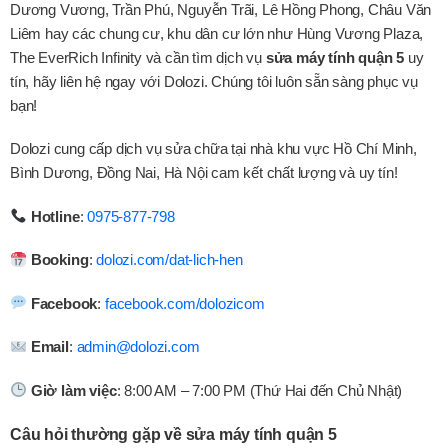
Dương Vương, Trần Phú, Nguyễn Trãi, Lê Hồng Phong, Châu Văn
Liêm hay các chung cư, khu dân cư lớn như Hùng Vương Plaza,
The EverRich Infinity và cần tìm dịch vụ
sửa máy tính quận 5
uy
tín, hãy liên hệ ngay với Dolozi. Chúng tôi luôn sẵn sàng phục vụ
bạn!
Dolozi cung cấp dịch vụ sửa chữa tại nhà khu vực Hồ Chí Minh,
Bình Dương, Đồng Nai, Hà Nội cam kết chất lượng và uy tín!
Hotline
:
0975-877-798
Booking
:
dolozi.com/dat-lich-hen
Facebook
:
facebook.com/dolozicom
Email
:
admin@dolozi.com
Giờ làm việc
: 8:00 AM – 7:00 PM (Thứ Hai đến Chủ Nhật)
Câu hỏi thường gặp về sửa máy tính quận 5