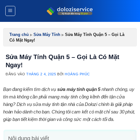
Bỏ
qua
nội
dung
Trang chủ
▸
Sửa Máy Tính
▸
Sửa Máy Tính Quận 5 – Gọi Là
Có Mặt Ngay!
Sửa Máy Tính Quận 5 – Gọi Là Có Mặt
Ngay!
ĐĂNG VÀO
THÁNG 2 4, 2025
BỞI
HOÀNG PHÚC
Bạn đang kiếm tìm dịch vụ
sửa máy tính quận 5
nhanh chóng, uy
tín mà không cần phải mang máy tính cồng kềnh đến tận cửa
hàng? Dịch vụ sửa máy tính tận nhà của Dolozi chính là giải pháp
hoàn hảo dành cho bạn. Chúng tôi cam kết có mặt chỉ sau 30 phút,
giúp bạn tiết kiệm thời gian và công sức một cách tối đa.
Nội dung bài viết