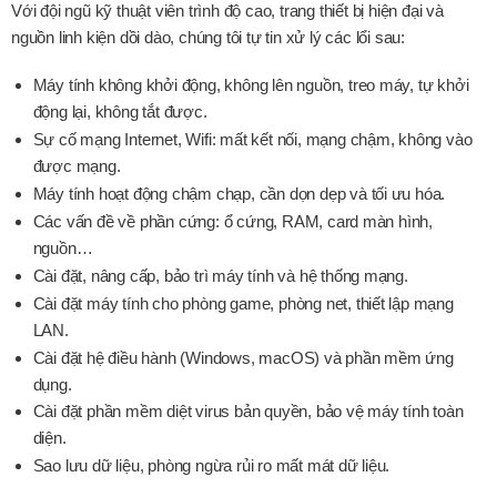
Với đội ngũ kỹ thuật viên trình độ cao, trang thiết bị hiện đại và
nguồn linh kiện dồi dào, chúng tôi tự tin xử lý các lổi sau:
Máy tính không khởi động, không lên nguồn, treo máy, tự khởi
động lại, không tắt được.
Sự cố mạng Internet, Wifi: mất kết nối, mạng chậm, không vào
được mạng.
Máy tính hoạt động chậm chạp, cần dọn dẹp và tối ưu hóa.
Các vấn đề về phần cứng: ổ cứng, RAM, card màn hình,
nguồn…
Cài đặt, nâng cấp, bảo trì máy tính và hệ thống mạng.
Cài đặt máy tính cho phòng game, phòng net, thiết lập mạng
LAN.
Cài đặt hệ điều hành (Windows, macOS) và phần mềm ứng
dụng.
Cài đặt phần mềm diệt virus bản quyền, bảo vệ máy tính toàn
diện.
Sao lưu dữ liệu, phòng ngừa rủi ro mất mát dữ liệu.