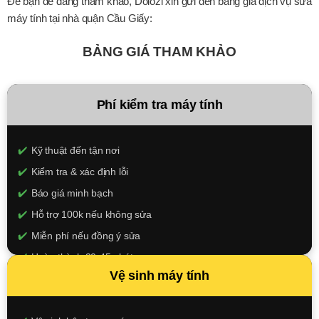
Để bạn dễ dàng tham khảo, Dolozi xin gửi đến bảng giá dịch vụ sửa
máy tính tại nhà quận Cầu Giấy:
BẢNG GIÁ THAM KHẢO
Phí kiểm tra máy tính
Kỹ thuật đến tận nơi
Kiểm tra & xác định lỗi
Báo giá minh bạch
Hỗ trợ 100k nếu không sửa
Miễn phí nếu đồng ý sửa
Hoàn thành 30-45 phút
Vệ sinh máy tính
100.000đ
XEM CHI TIẾT