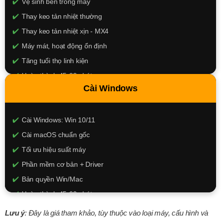
Vệ sinh bên trong máy
Thay keo tản nhiệt thường
Thay keo tản nhiệt xịn - MX4
Máy mát, hoạt động ổn định
Tăng tuổi thọ linh kiện
Hoàn thành 45-60 phút
Cài Windows
150k - 250k
XEM CHI TIẾT
Cài Windows: Win 10/11
Cài macOS chuẩn gốc
Tối ưu hiệu suất máy
Phần mềm cơ bản + Driver
Bản quyền Win/Mac
Hoàn thành 45-60 phút
150k - 350k
Lưu ý
: Đây là giá tham khảo, tùy thuộc vào loại máy, cấu hình và