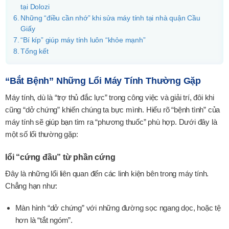
tại Dolozi
Những “điều cần nhớ” khi sửa máy tính tại nhà quận Cầu
Giấy
“Bí kíp” giúp máy tính luôn “khỏe mạnh”
Tổng kết
“Bắt Bệnh” Những Lổi Máy Tính Thường Gặp
Máy tính, dù là “trợ thủ đắc lực” trong công việc và giải trí, đôi khi
cũng “dở chứng” khiến chúng ta bực mình. Hiểu rõ “bệnh tình” của
máy tính sẽ giúp bạn tìm ra “phương thuốc” phù hợp. Dưới đây là
một số lổi thường gặp:
lổi “cứng đầu” từ phần cứng
Đây là những lổi liên quan đến các linh kiện bên trong máy tính.
Chẳng hạn như:
Màn hình “dở chứng” với những đường sọc ngang dọc, hoặc tệ
hơn là “tắt ngóm”.