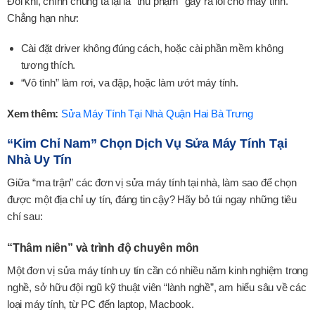
Đôi khi, chính chúng ta lại là “thủ phạm” gây ra lổi cho máy tính.
Chẳng hạn như:
Cài đặt driver không đúng cách, hoặc cài phần mềm không
tương thích.
“Vô tình” làm rơi, va đập, hoặc làm ướt máy tính.
Xem thêm:
Sửa Máy Tính Tại Nhà Quận Hai Bà Trưng
“Kim Chỉ Nam” Chọn Dịch Vụ Sửa Máy Tính Tại
Nhà Uy Tín
Giữa “ma trận” các đơn vị sửa máy tính tại nhà, làm sao để chọn
được một địa chỉ uy tín, đáng tin cậy? Hãy bỏ túi ngay những tiêu
chí sau:
“Thâm niên” và trình độ chuyên môn
Một đơn vị sửa máy tính uy tín cần có nhiều năm kinh nghiệm trong
nghề, sở hữu đội ngũ kỹ thuật viên “lành nghề”, am hiểu sâu về các
loại máy tính, từ PC đến laptop, Macbook.