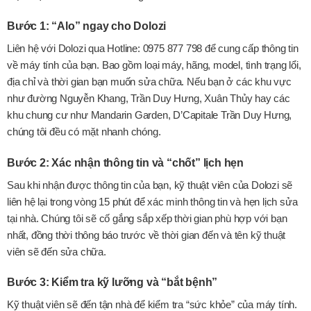
Bước 1: “Alo” ngay cho Dolozi
Liên hệ với Dolozi qua Hotline: 0975 877 798 để cung cấp thông tin
về máy tính của bạn. Bao gồm loại máy, hãng, model, tình trạng lổi,
địa chỉ và thời gian bạn muốn sửa chữa. Nếu bạn ở các khu vực
như đường Nguyễn Khang, Trần Duy Hưng, Xuân Thủy hay các
khu chung cư như Mandarin Garden, D’Capitale Trần Duy Hưng,
chúng tôi đều có mặt nhanh chóng.
Bước 2: Xác nhận thông tin và “chốt” lịch hẹn
Sau khi nhận được thông tin của bạn, kỹ thuật viên của Dolozi sẽ
liên hệ lại trong vòng 15 phút để xác minh thông tin và hẹn lịch sửa
tại nhà. Chúng tôi sẽ cố gắng sắp xếp thời gian phù hợp với bạn
nhất, đồng thời thông báo trước về thời gian đến và tên kỹ thuật
viên sẽ đến sửa chữa.
Bước 3: Kiểm tra kỹ lưỡng và “bắt bệnh”
Kỹ thuật viên sẽ đến tận nhà để kiểm tra “sức khỏe” của máy tính.