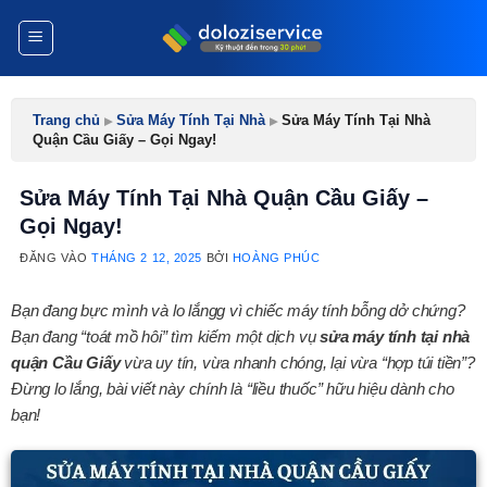
Bỏ
qua
nội
dung
Trang chủ
▸
Sửa Máy Tính Tại Nhà
▸
Sửa Máy Tính Tại Nhà
Quận Cầu Giấy – Gọi Ngay!
Sửa Máy Tính Tại Nhà Quận Cầu Giấy –
Gọi Ngay!
ĐĂNG VÀO
THÁNG 2 12, 2025
BỞI
HOÀNG PHÚC
Bạn đang bực mình và lo lắngg vì chiếc máy tính bỗng dở chứng?
Bạn đang “toát mồ hôi” tìm kiếm một dịch vụ
sửa máy tính tại nhà
quận Cầu Giấy
vừa uy tín, vừa nhanh chóng, lại vừa “hợp túi tiền”?
Đừng lo lắng, bài viết này chính là “liều thuốc” hữu hiệu dành cho
bạn!