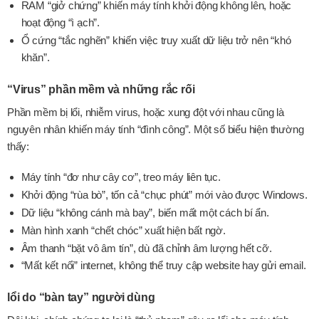
RAM “giở chứng” khiến máy tính khởi động không lên, hoặc
hoạt động “ì ạch”.
Ổ cứng “tắc nghẽn” khiến việc truy xuất dữ liệu trở nên “khó
khăn”.
“Virus” phần mềm và những rắc rối
Phần mềm bị lổi, nhiễm virus, hoặc xung đột với nhau cũng là
nguyên nhân khiến máy tính “đình công”. Một số biểu hiện thường
thấy:
Máy tính “đơ như cây cơ”, treo máy liên tục.
Khởi động “rùa bò”, tốn cả “chục phút” mới vào được Windows.
Dữ liệu “không cánh mà bay”, biến mất một cách bí ẩn.
Màn hình xanh “chết chóc” xuất hiện bất ngờ.
Âm thanh “bặt vô âm tín”, dù đã chỉnh âm lượng hết cỡ.
“Mất kết nối” internet, không thể truy cập website hay gửi email.
lổi do “bàn tay” người dùng