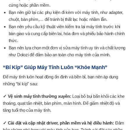
cứng hoặc phần mềm.
Bạn nên giữ lại các phụ kiện đi kèm với máy tính, như adapter,
chuột, bàn phím,… để tránh bị thất lạc hoặc nhầm lẫn.
Bạn nên yêu cầu kỹ thuật viên kiểm tra lại máy tính trước khi
bàn giao và cung cấp biên lai, hóa đơn và phiếu bảo hành chính
thức.
Bạn nên lựa chọn một đơn vị sửa máy tính uy tín và chất lượng
như Dolozi để đảm bảo an toàn cho máy tính của mình.
“Bí Kíp” Giúp Máy Tính Luôn “khỏe Mạnh”
Để máy tính luôn hoạt động ổn định và bền bỉ, bạn nên áp dụng
những “bí kíp” sau:
✓ Vệ sinh máy tính thường xuyên:
Loại bỏ bụi bẩn khỏi các khe
thoáng, quạt tản nhiệt, bàn phím, màn hình. Để giảm nhiệt độ và
tăng tuổi thọ của máy tính.
✓ Cài đặt và cập nhật driver, phần mềm và hệ điều hành:
Đảm
bảo chúng phù hợp với máy tính của bạn. Tránh cài đặt các phần