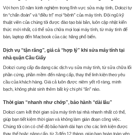
Với hơn 10 năm kinh nghiệm trong lĩnh vực sửa máy tính, Dolozi tự
tin “chẩn đoán” và “điều trị” mọi “bệnh” của máy tính. Đội ngũ kỹ
thuật viên của chúng tôi được đào tạo bài bản, luôn cập nhật kiến
thức mới nhất, có thể sửa chữa mọi loại máy tính, từ máy tính để
bàn, laptop đến Macbook của các hãng phổ biến.
Dịch vụ “tận răng”, giá cả “hợp lý” khi sửa máy tính tại
nhà quận Cầu Giấy
Dolozi cung cấp đa dạng các dịch vụ sửa máy tính, từ sửa chữa lổi
phần cứng, phần mềm đến nâng cấp, thay thế linh kiện theo yêu
cầu của khách hàng. Giá cả luôn được niêm yết rõ ràng, minh
bạch, không phát sinh thêm bất kỳ chi phí “ẩn” nào.
Thời gian “nhanh như chớp”, bảo hành “dài lâu”
Dolozi cam kết thời gian sửa máy tính tại nhà nhanh nhất có thể,
giúp bạn tiết kiệm thời gian và không làm gián đoạn công việc.
Chúng tôi còn có chế độ bảo hành dài hạn cho các linh kiện được
thay thế hoặc nâng cấp, từ 3 đến 12 tháng, giúp bạn hoàn toàn yên