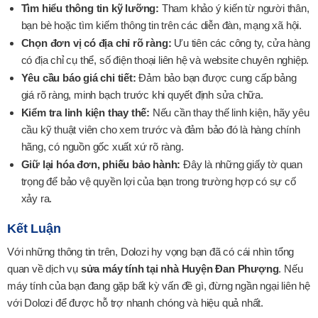
Tìm hiểu thông tin kỹ lưỡng:
Tham khảo ý kiến từ người thân,
bạn bè hoặc tìm kiếm thông tin trên các diễn đàn, mạng xã hội.
Chọn đơn vị có địa chỉ rõ ràng:
Ưu tiên các công ty, cửa hàng
có địa chỉ cụ thể, số điện thoại liên hệ và website chuyên nghiệp.
Yêu cầu báo giá chi tiết:
Đảm bảo bạn được cung cấp bảng
giá rõ ràng, minh bạch trước khi quyết định sửa chữa.
Kiểm tra linh kiện thay thế:
Nếu cần thay thế linh kiện, hãy yêu
cầu kỹ thuật viên cho xem trước và đảm bảo đó là hàng chính
hãng, có nguồn gốc xuất xứ rõ ràng.
Giữ lại hóa đơn, phiếu bảo hành:
Đây là những giấy tờ quan
trọng để bảo vệ quyền lợi của bạn trong trường hợp có sự cố
xảy ra.
Kết Luận
Với những thông tin trên, Dolozi hy vọng bạn đã có cái nhìn tổng
quan về dịch vụ
sửa máy tính tại nhà Huyện Đan Phượng
. Nếu
máy tính của bạn đang gặp bất kỳ vấn đề gì, đừng ngần ngại liên hệ
với Dolozi để được hỗ trợ nhanh chóng và hiệu quả nhất.