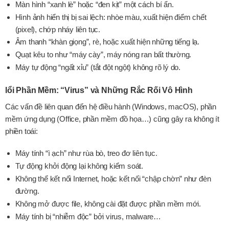
Màn hình “xanh lè” hoặc “đen kịt” một cách bí ẩn.
Hình ảnh hiển thị bị sai lệch: nhòe màu, xuất hiện điểm chết
(pixel), chớp nháy liên tục.
Âm thanh “khàn giọng”, rè, hoặc xuất hiện những tiếng lạ.
Quạt kêu to như “máy cày”, máy nóng ran bất thường.
Máy tự động “ngất xỉu” (tắt đột ngột) không rõ lý do.
lổi Phần Mềm: “Virus” và Những Rắc Rối Vô Hình
Các vấn đề liên quan đến hệ điều hành (Windows, macOS), phần
mềm ứng dụng (Office, phần mềm đồ họa…) cũng gây ra không ít
phiền toái:
Máy tính “ì ạch” như rùa bò, treo đơ liên tục.
Tự động khởi động lại không kiểm soát.
Không thể kết nối Internet, hoặc kết nối “chập chờn” như đèn
đường.
Không mở được file, không cài đặt được phần mềm mới.
Máy tính bị “nhiễm độc” bởi virus, malware…