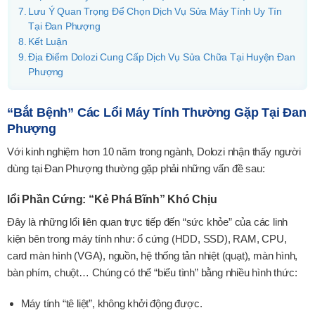
Lưu Ý Quan Trọng Để Chọn Dịch Vụ Sửa Máy Tính Uy Tín
Tại Đan Phượng
Kết Luận
Địa Điểm Dolozi Cung Cấp Dịch Vụ Sửa Chữa Tại Huyện Đan
Phượng
“Bắt Bệnh” Các Lổi Máy Tính Thường Gặp Tại Đan
Phượng
Với kinh nghiệm hơn 10 năm trong ngành, Dolozi nhận thấy người
dùng tại Đan Phượng thường gặp phải những vấn đề sau:
lổi Phần Cứng: “Kẻ Phá Bĩnh” Khó Chịu
Đây là những lổi liên quan trực tiếp đến “sức khỏe” của các linh
kiện bên trong máy tính như: ổ cứng (HDD, SSD), RAM, CPU,
card màn hình (VGA), nguồn, hệ thống tản nhiệt (quạt), màn hình,
bàn phím, chuột… Chúng có thể “biểu tình” bằng nhiều hình thức:
Máy tính “tê liệt”, không khởi động được.