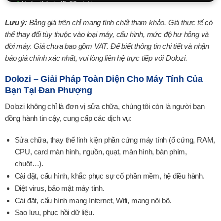
Hoàn thành 45-60 phút
150k - 350k
Lưu ý:
Bảng giá trên chỉ mang tính chất tham khảo. Giá thực tế có
thể thay đổi tùy thuộc vào loại máy, cấu hình, mức độ hư hỏng và
XEM CHI TIẾT
đời máy. Giá chưa bao gồm VAT. Để biết thông tin chi tiết và nhận
báo giá chính xác nhất, vui lòng liên hệ trực tiếp với Dolozi.
Dolozi – Giải Pháp Toàn Diện Cho Máy Tính Của
Bạn Tại Đan Phượng
Dolozi không chỉ là đơn vị sửa chữa, chúng tôi còn là người bạn
đồng hành tin cậy, cung cấp các dịch vụ:
Sửa chữa, thay thế linh kiện phần cứng máy tính (ổ cứng, RAM,
CPU, card màn hình, nguồn, quạt, màn hình, bàn phím,
chuột…).
Cài đặt, cấu hình, khắc phục sự cố phần mềm, hệ điều hành.
Diệt virus, bảo mật máy tính.
Cài đặt, cấu hình mạng Internet, Wifi, mạng nội bộ.
Sao lưu, phục hồi dữ liệu.