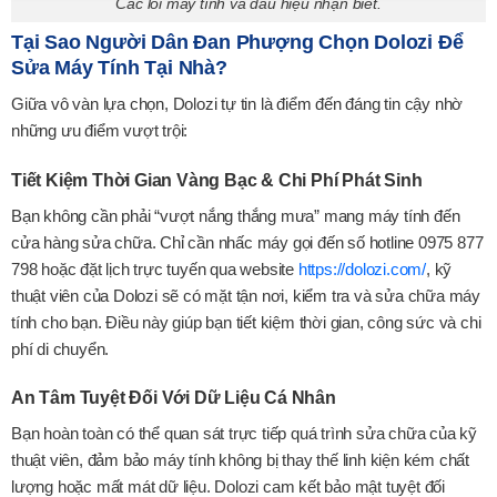
Các lổi máy tính và dấu hiệu nhận biết.
Tại Sao Người Dân Đan Phượng Chọn Dolozi Để
Sửa Máy Tính Tại Nhà?
Giữa vô vàn lựa chọn, Dolozi tự tin là điểm đến đáng tin cậy nhờ
những ưu điểm vượt trội:
Tiết Kiệm Thời Gian Vàng Bạc & Chi Phí Phát Sinh
Bạn không cần phải “vượt nắng thắng mưa” mang máy tính đến
cửa hàng sửa chữa. Chỉ cần nhấc máy gọi đến số hotline 0975 877
798 hoặc đặt lịch trực tuyến qua website
https://dolozi.com/
, kỹ
thuật viên của Dolozi sẽ có mặt tận nơi, kiểm tra và sửa chữa máy
tính cho bạn. Điều này giúp bạn tiết kiệm thời gian, công sức và chi
phí di chuyển.
An Tâm Tuyệt Đối Với Dữ Liệu Cá Nhân
Bạn hoàn toàn có thể quan sát trực tiếp quá trình sửa chữa của kỹ
thuật viên, đảm bảo máy tính không bị thay thế linh kiện kém chất
lượng hoặc mất mát dữ liệu. Dolozi cam kết bảo mật tuyệt đối