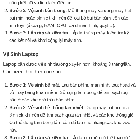
cổng kết nối và linh kiện điện tử.
Bước 2: Vệ sinh bên trong.
Mở thùng máy và dùng máy hút
bụi mini hoặc bình xịt khí nén để loại bỏ bụi bẩn bám trên các
linh kiện (ổ cứng, RAM, CPU, card màn hình, quạt…).
Bước 3: Lắp ráp và kiểm tra.
Lắp lại thùng máy, kiểm tra kỹ
các kết nối và khởi động lại máy tính.
Vệ Sinh Laptop
Laptop cần được vệ sinh thường xuyên hơn, khoảng 3 tháng/lần.
Các bước thực hiện như sau:
Bước 1: Vệ sinh bề mặt.
Lau bàn phím, màn hình, touchpad và
vỏ máy bằng khăn mềm. Sử dụng tăm bông để làm sạch bụi
bẩn ở các khe nhỏ trên bàn phím.
Bước 2: Vệ sinh hệ thống tản nhiệt.
Dùng máy hút bụi hoặc
bình xịt khí nén để làm sạch quạt tản nhiệt và các khe thông gió.
Có thể dùng tăm bông tẩm cồn để lau nhẹ nhàng các khu vực
này.
Bước 3: Lắp ráp và kiểm tra.
Lắp lại pin (nếu có thể tháo rời),