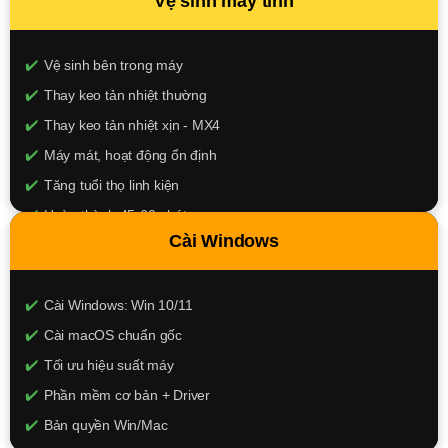
Vệ sinh máy tính
100.000đ
XEM CHI TIẾT
Vệ sinh bên trong máy
Thay keo tản nhiệt thường
Thay keo tản nhiệt xịn - MX4
Máy mát, hoạt động ổn định
Tăng tuổi thọ linh kiện
Hoàn thành 45-60 phút
Cài Windows
150k - 250k
XEM CHI TIẾT
Cài Windows: Win 10/11
Cài macOS chuẩn gốc
Tối ưu hiệu suất máy
Phần mềm cơ bản + Driver
Bản quyền Win/Mac