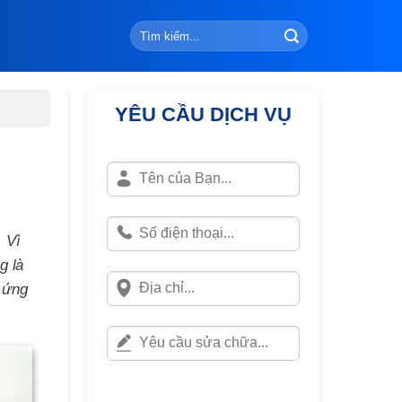
YÊU CẦU DỊCH VỤ
. Vì
g là
p ứng