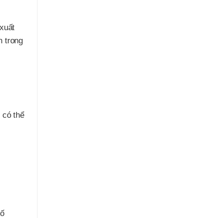
xuất
n trong
 có thể
số