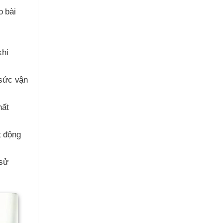
o bài
khi
 sức vận
hất
t động
 sử