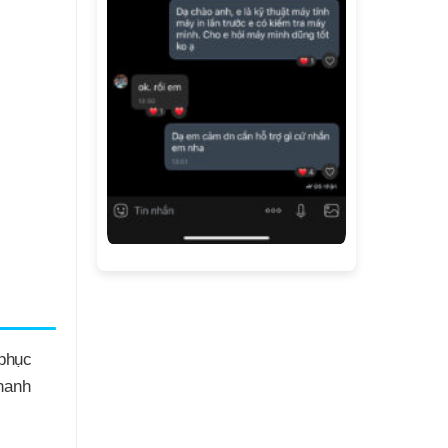
 phục
nhanh