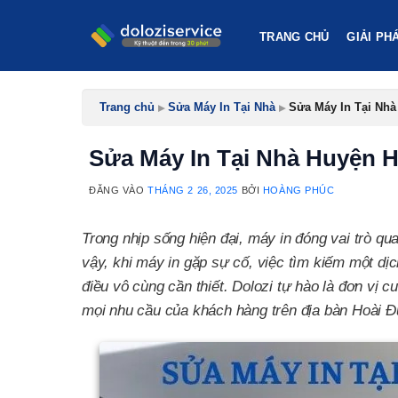
Bỏ
qua
TRANG CHỦ
GIẢI PH
nội
dung
Trang chủ
▸
Sửa Máy In Tại Nhà
▸
Sửa Máy In Tại Nhà
Sửa Máy In Tại Nhà Huyện H
ĐĂNG VÀO
THÁNG 2 26, 2025
BỞI
HOÀNG PHÚC
Trong nhịp sống hiện đại, máy in đóng vai trò qu
vậy, khi máy in gặp sự cố, việc tìm kiếm một dị
điều vô cùng cần thiết. Dolozi tự hào là đơn vị
mọi nhu cầu của khách hàng trên địa bàn Hoài Đ