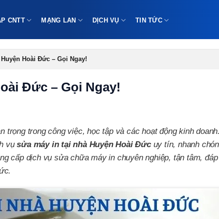
ÁP CNTT
MẠNG LAN
DỊCH VỤ
TIN TỨC
 Huyện Hoài Đức – Gọi Ngay!
oài Đức – Gọi Ngay!
an trọng trong công việc, học tập và các hoạt động kinh doanh
ch vụ
sửa máy in tại nhà Huyện Hoài Đức
uy tín, nhanh chón
 cung cấp dịch vụ sửa chữa máy in chuyên nghiệp, tận tâm, đá
ức.