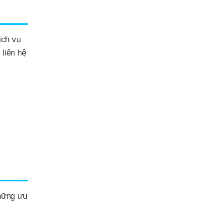
ịch vụ
 liên hệ
những ưu