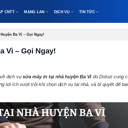
ÁP CNTT
MẠNG LAN
DỊCH VỤ
TIN TỨC
 Huyện Ba Vì – Gọi Ngay!
a Vì – Gọi Ngay!
t về dịch vụ
sửa máy in tại nhà huyện Ba Vì
do Dolozi cung c
 lợi ích vượt trội khi chọn dịch vụ tại nhà, và bí quyết để bạ