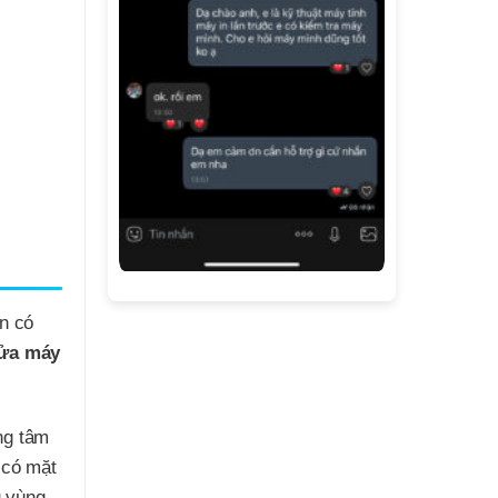
ôn có
ửa máy
ng tâm
 có mặt
u vùng