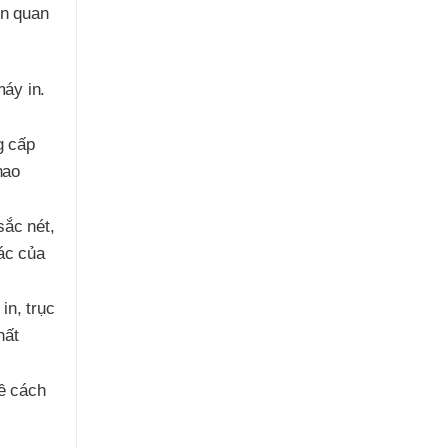
ên quan
áy in.
g cấp
hao
sắc nét,
ác của
in, trục
hất
ề cách