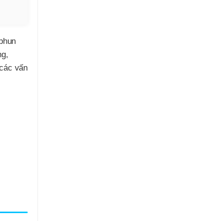
 phun
ng,
 các vấn