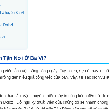
?
 nhà huyện Ba Vì
ủa Dolozi
a Vì
n Tận Nơi Ở Ba Vì?
công việc lẫn cuộc sống hàng ngày. Tuy nhiên, sự cố máy in lu
 hưởng đến hiệu quả công việc của bạn. Vậy, tại sao dịch vụ
s
ình tháo lắp, vận chuyển chiếc máy in cồng kềnh đến các tru
n Dolozi. Đội ngũ kỹ thuật viên của chúng tôi sẽ nhanh chóng
 địa bàn huyện Ba Vì, từ thị trấn Tây Đằng đến các xã vùng sâ