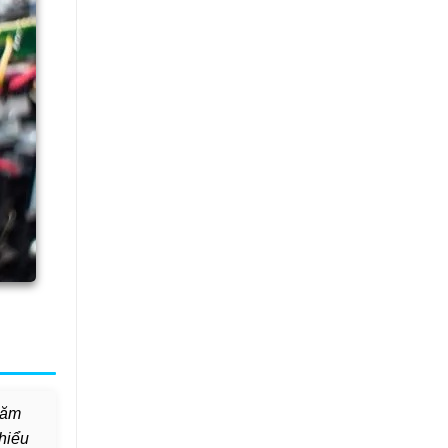
năm
 hiểu