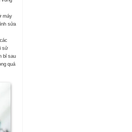
hở máy
rình sửa
 các
i sử
n bỉ sau
ong quá