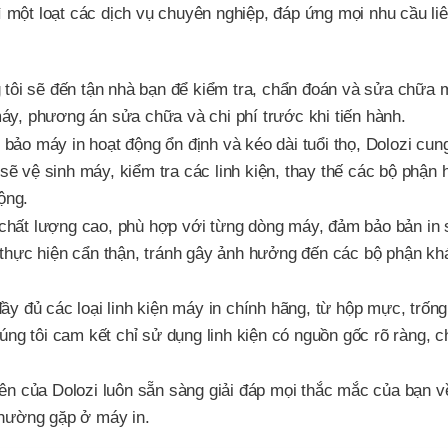
 một loạt các dịch vụ chuyên nghiệp, đáp ứng mọi nhu cầu li
 tôi sẽ đến tận nhà bạn để kiểm tra, chẩn đoán và sửa chữa m
 máy, phương án sửa chữa và chi phí trước khi tiến hành.
ảo máy in hoạt động ổn định và kéo dài tuổi thọ, Dolozi cun
 sẽ vệ sinh máy, kiểm tra các linh kiện, thay thế các bộ phận 
ộng.
chất lượng cao, phù hợp với từng dòng máy, đảm bảo bản in 
thực hiện cẩn thận, tránh gây ảnh hưởng đến các bộ phận kh
y đủ các loại linh kiện máy in chính hãng, từ hộp mực, trống 
ng tôi cam kết chỉ sử dụng linh kiện có nguồn gốc rõ ràng, c
ên của Dolozi luôn sẵn sàng giải đáp mọi thắc mắc của bạn v
thường gặp ở máy in.