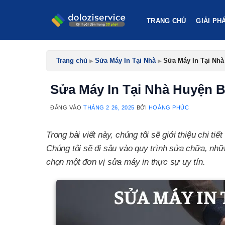
Bỏ
qua
TRANG CHỦ
GIẢI PH
nội
dung
Trang chủ
▸
Sửa Máy In Tại Nhà
▸
Sửa Máy In Tại Nhà
Sửa Máy In Tại Nhà Huyện B
ĐĂNG VÀO
THÁNG 2 26, 2025
BỞI
HOÀNG PHÚC
Trong bài viết này, chúng tôi sẽ giới thiệu chi tiế
Chúng tôi sẽ đi sâu vào quy trình sửa chữa, những
chọn một đơn vị sửa máy in thực sự uy tín.