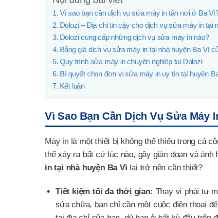
Vì sao bạn cần dịch vụ sửa máy in tận nơi ở Ba Vì
Dolozi – Địa chỉ tin cậy cho dịch vụ sửa máy in tại
Dolozi cung cấp những dịch vụ sửa máy in nào?
Bảng giá dịch vụ sửa máy in tại nhà huyện Ba Vì c
Quy trình sửa máy in chuyên nghiệp tại Dolozi
Bí quyết chọn đơn vị sửa máy in uy tín tại huyện B
Kết luận
Vì Sao Bạn Cần Dịch Vụ Sửa Máy I
Máy in là một thiết bị không thể thiếu trong cả 
thể xảy ra bất cứ lúc nào, gây gián đoạn và ảnh
in tại nhà huyện Ba Vì
lại trở nên cần thiết?
Tiết kiệm tối đa thời gian:
Thay vì phải tự m
sửa chữa, bạn chỉ cần một cuộc điện thoại đế
tại địa chỉ của bạn, dù bạn ở bất kỳ đâu trên