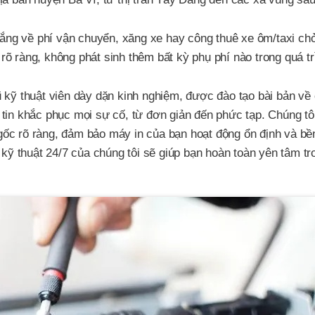
ắng về phí vận chuyển, xăng xe hay công thuê xe ôm/taxi c
 rõ ràng, không phát sinh thêm bất kỳ phụ phí nào trong quá t
 kỹ thuật viên dày dặn kinh nghiệm, được đào tạo bài bản về
ự tin khắc phục mọi sự cố, từ đơn giản đến phức tạp. Chúng tô
 gốc rõ ràng, đảm bảo máy in của bạn hoạt động ổn định và bề
kỹ thuật 24/7 của chúng tôi sẽ giúp bạn hoàn toàn yên tâm tr