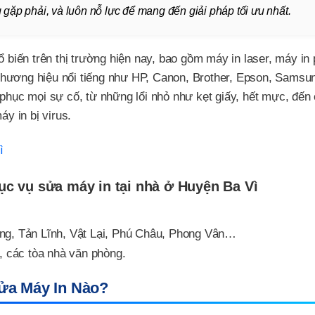
ặp phải, và luôn nỗ lực để mang đến giải pháp tối ưu nhất.
ổ biến trên thị trường hiện nay, bao gồm máy in laser, máy in
thương hiệu nổi tiếng như HP, Canon, Brother, Epson, Samsu
 phục mọi sự cố, từ những lổi nhỏ như kẹt giấy, hết mực, đến
áy in bị virus.
ì
ục vụ sửa máy in tại nhà ở Huyện Ba Vì
ng, Tản Lĩnh, Vật Lại, Phú Châu, Phong Vân…
 các tòa nhà văn phòng.
ửa Máy In Nào?