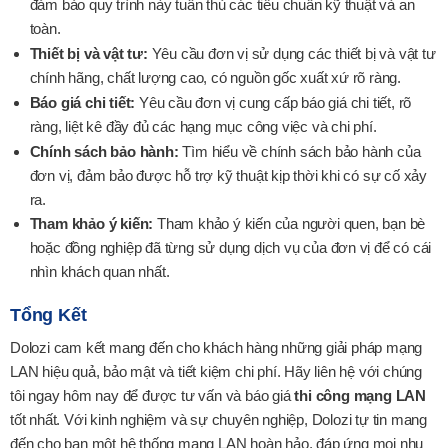
đảm bảo quy trình này tuân thủ các tiêu chuẩn kỹ thuật và an
toàn.
Thiết bị và vật tư:
Yêu cầu đơn vị sử dụng các thiết bị và vật tư
chính hãng, chất lượng cao, có nguồn gốc xuất xứ rõ ràng.
Báo giá chi tiết:
Yêu cầu đơn vị cung cấp báo giá chi tiết, rõ
ràng, liệt kê đầy đủ các hạng mục công việc và chi phí.
Chính sách bảo hành:
Tìm hiểu về chính sách bảo hành của
đơn vị, đảm bảo được hỗ trợ kỹ thuật kịp thời khi có sự cố xảy
ra.
Tham khảo ý kiến:
Tham khảo ý kiến của người quen, bạn bè
hoặc đồng nghiệp đã từng sử dụng dịch vụ của đơn vị để có cái
nhìn khách quan nhất.
Tổng Kết
Dolozi cam kết mang đến cho khách hàng những giải pháp mạng
LAN hiệu quả, bảo mật và tiết kiệm chi phí. Hãy liên hệ với chúng
tôi ngay hôm nay để được tư vấn và báo giá
thi công mạng LAN
tốt nhất. Với kinh nghiệm và sự chuyên nghiệp, Dolozi tự tin mang
đến cho bạn một hệ thống mạng LAN hoàn hảo, đáp ứng mọi nhu