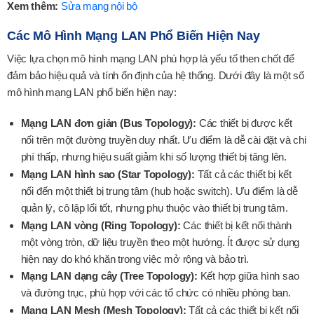
Xem thêm:
Sửa mạng nội bộ
Các Mô Hình Mạng LAN Phổ Biến Hiện Nay
Việc lựa chọn mô hình mạng LAN phù hợp là yếu tố then chốt để
đảm bảo hiệu quả và tính ổn định của hệ thống. Dưới đây là một số
mô hình mạng LAN phổ biến hiện nay:
Mạng LAN đơn giản (Bus Topology):
Các thiết bị được kết
nối trên một đường truyền duy nhất. Ưu điểm là dễ cài đặt và chi
phí thấp, nhưng hiệu suất giảm khi số lượng thiết bị tăng lên.
Mạng LAN hình sao (Star Topology):
Tất cả các thiết bị kết
nối đến một thiết bị trung tâm (hub hoặc switch). Ưu điểm là dễ
quản lý, cô lập lổi tốt, nhưng phụ thuộc vào thiết bị trung tâm.
Mạng LAN vòng (Ring Topology):
Các thiết bị kết nối thành
một vòng tròn, dữ liệu truyền theo một hướng. Ít được sử dụng
hiện nay do khó khăn trong việc mở rộng và bảo trì.
Mạng LAN dạng cây (Tree Topology):
Kết hợp giữa hình sao
và đường trục, phù hợp với các tổ chức có nhiều phòng ban.
Mạng LAN Mesh (Mesh Topology):
Tất cả các thiết bị kết nối