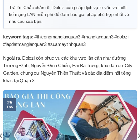
Trả lời: Chắc chắn rồi, Dolozi cung cấp dịch vụ tư vấn và thiết
kế mạng LAN miễn phí để đảm bảo giải pháp phù hợp nhất với
nhu cầu của bạn.
keyword tags:
#thicongmanglanquan3 #manglanquan3 #dolozi
#lapdatmanglanquan3 #suamaytinhquan3
Ngoài ra, Dolozi còn phục vụ các khu vực lân cận như đường
Trương Định, Nguyễn Đình Chiểu, Hai Bà Trưng, khu dân cư City
Garden, chung cư Nguyễn Thiện Thuật và các địa điểm nổi tiếng
khác tại Quận 3.
25
Th5