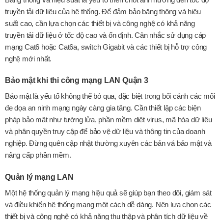
truyền tải dữ liệu của hệ thống. Để đảm bảo băng thông và hiệu
suất cao, cần lựa chọn các thiết bị và công nghệ có khả năng
truyền tải dữ liệu ở tốc độ cao và ổn định. Cân nhắc sử dụng cáp
mạng Cat6 hoặc Cat6a, switch Gigabit và các thiết bị hỗ trợ công
nghệ mới nhất.
Bảo mật khi thi công mạng LAN Quận 3
Bảo mật là yếu tố không thể bỏ qua, đặc biệt trong bối cảnh các mối
đe dọa an ninh mạng ngày càng gia tăng. Cần thiết lập các biện
pháp bảo mật như tường lửa, phần mềm diệt virus, mã hóa dữ liệu
và phân quyền truy cập để bảo vệ dữ liệu và thông tin của doanh
nghiệp. Đừng quên cập nhật thường xuyên các bản vá bảo mật và
nâng cấp phần mềm.
Quản lý mạng LAN
Một hệ thống quản lý mạng hiệu quả sẽ giúp bạn theo dõi, giám sát
và điều khiển hệ thống mạng một cách dễ dàng. Nên lựa chọn các
thiết bị và công nghệ có khả năng thu thập và phân tích dữ liệu về