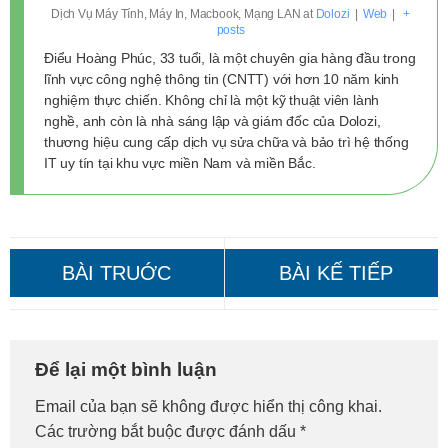
Dịch Vụ Máy Tính, Máy In, Macbook, Mạng LAN
at
Dolozi
|
Web
|
+
posts
Điểu Hoàng Phúc, 33 tuổi, là một chuyên gia hàng đầu trong
lĩnh vực công nghệ thông tin (CNTT) với hơn 10 năm kinh
nghiệm thực chiến. Không chỉ là một kỹ thuật viên lành
nghề, anh còn là nhà sáng lập và giám đốc của Dolozi,
thương hiệu cung cấp dịch vụ sửa chữa và bảo trì hệ thống
IT uy tín tại khu vực miền Nam và miền Bắc.
Thi công mạng LAN Quận 4:
Thi công mạng LAN Quận 2:
Để lại một bình luận
Giá tốt nhất, nhanh chóng!
Giá tốt, Gọi ngay!
Email của bạn sẽ không được hiển thị công khai.
Các trường bắt buộc được đánh dấu
*