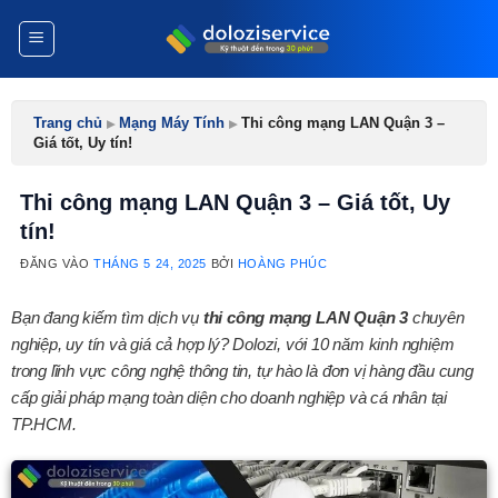
Bỏ
qua
nội
dung
Trang chủ
▸
Mạng Máy Tính
▸
Thi công mạng LAN Quận 3 –
Giá tốt, Uy tín!
Thi công mạng LAN Quận 3 – Giá tốt, Uy
tín!
ĐĂNG VÀO
THÁNG 5 24, 2025
BỞI
HOÀNG PHÚC
Bạn đang kiếm tìm dịch vụ
thi công mạng LAN Quận 3
chuyên
nghiệp, uy tín và giá cả hợp lý? Dolozi, với 10 năm kinh nghiệm
trong lĩnh vực công nghệ thông tin, tự hào là đơn vị hàng đầu cung
cấp giải pháp mạng toàn diện cho doanh nghiệp và cá nhân tại
TP.HCM.