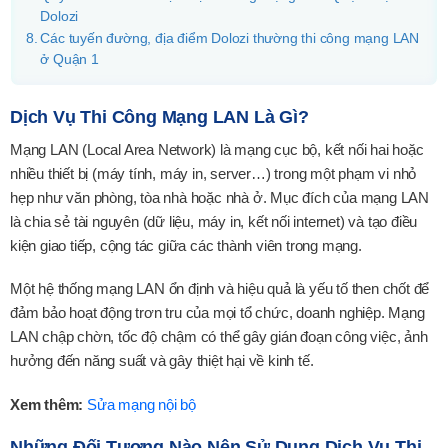
Dolozi
Các tuyến đường, địa điểm Dolozi thường thi công mạng LAN
ở Quận 1
Dịch Vụ Thi Công Mạng LAN Là Gì?
Mạng LAN (Local Area Network) là mạng cục bộ, kết nối hai hoặc
nhiều thiết bị (máy tính, máy in, server…) trong một phạm vi nhỏ
hẹp như văn phòng, tòa nhà hoặc nhà ở. Mục đích của mạng LAN
là chia sẻ tài nguyên (dữ liệu, máy in, kết nối internet) và tạo điều
kiện giao tiếp, cộng tác giữa các thành viên trong mạng.
Một hệ thống mạng LAN ổn định và hiệu quả là yếu tố then chốt để
đảm bảo hoạt động trơn tru của mọi tổ chức, doanh nghiệp. Mạng
LAN chập chờn, tốc độ chậm có thể gây gián đoạn công việc, ảnh
hưởng đến năng suất và gây thiệt hại về kinh tế.
Xem thêm:
Sửa mạng nội bộ
Những Đối Tượng Nào Nên Sử Dụng Dịch Vụ Thi