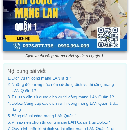
Dịch vụ thi công mạng LAN uy tín tại quận 1.
Nội dung bài viết
Dịch vụ thi công mạng LAN là gì?
Những đối tượng nào nên sử dụng dịch vụ thi công mạng
LAN Quận 1?
Tại sao cần sử dụng dịch vụ thi công mạng LAN Quận 1?
Dolozi Cung cấp các dịch vụ thi công mạng LAN Quận 1 đa
dạng
Bảng giá thi công mạng LAN Quận 1
Vì sao nên chọn thi công mạng LAN Quận 1 tại Dolozi?
Quy trình triển khai dịch vụ thi công mạng LAN Quận 1 tại