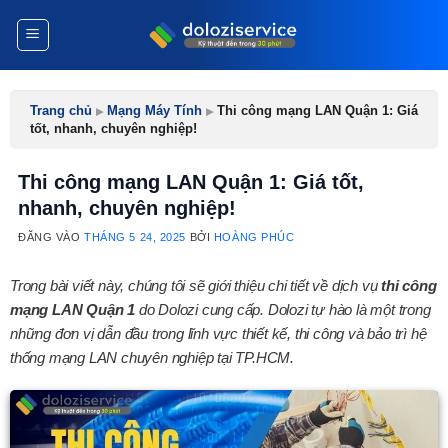
Bỏ
qua
nội
dung
Trang chủ
▸
Mạng Máy Tính
▸
Thi công mạng LAN Quận 1: Giá
tốt, nhanh, chuyên nghiệp!
Thi công mạng LAN Quận 1: Giá tốt,
nhanh, chuyên nghiệp!
ĐĂNG VÀO
THÁNG 5 24, 2025
BỞI
HOÀNG PHÚC
Trong bài viết này, chúng tôi sẽ giới thiệu chi tiết về dịch vụ
thi công
mạng LAN Quận 1
do Dolozi cung cấp. Dolozi tự hào là một trong
những đơn vị dẫn đầu trong lĩnh vực thiết kế, thi công và bảo trì hệ
thống mạng LAN chuyên nghiệp tại TP.HCM.