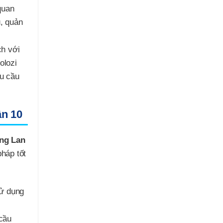
quan
u, quản
h với
olozi
êu cầu
n 10
ng Lan
pháp tốt
sử dụng
cầu