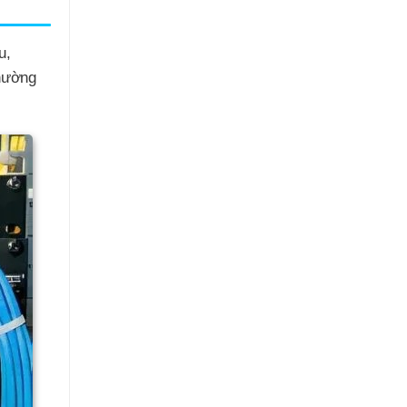
u,
hường