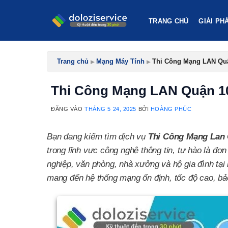
Bỏ
qua
TRANG CHỦ
GIẢI PH
nội
dung
Trang chủ
▸
Mạng Máy Tính
▸
Thi Công Mạng LAN Quận
Thi Công Mạng LAN Quận 10:
ĐĂNG VÀO
THÁNG 5 24, 2025
BỞI
HOÀNG PHÚC
Bạn đang kiếm tìm dịch vụ
Thi Công Mạng Lan
trong lĩnh vực công nghệ thông tin, tự hào là đ
nghiệp, văn phòng, nhà xưởng và hộ gia đình tạ
mang đến hệ thống mạng ổn định, tốc độ cao, b