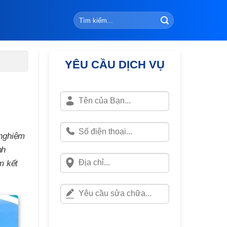
YÊU CẦU DỊCH VỤ
 nghiệm
nh
m kết