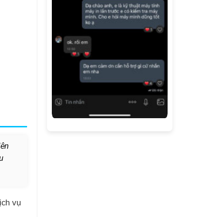
iên
u
ịch vụ