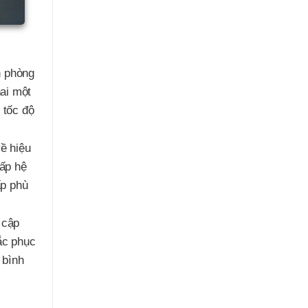
n phòng
ai một
 tốc độ
ề hiệu
cấp hệ
ấp phù
 cập
ắc phục
 bình