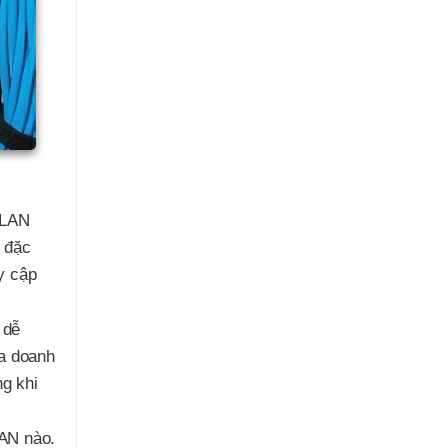
 LAN
, đặc
uy cập
 dễ
ủa doanh
ng khi
LAN nào.