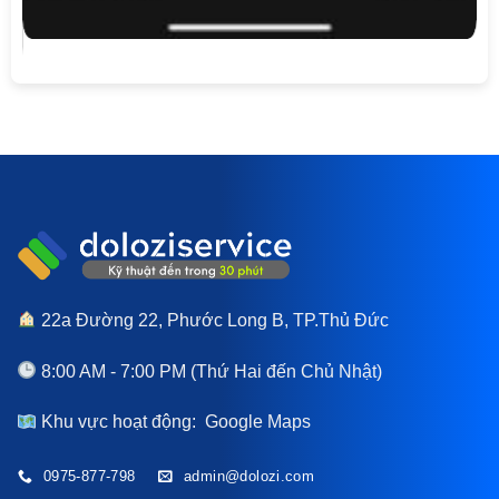
22a Đường 22, Phước Long B, TP.Thủ Đức
8:00 AM - 7:00 PM (Thứ Hai đến Chủ Nhật)
Khu vực hoạt động:
Google Maps
0975-877-798
admin@dolozi.com