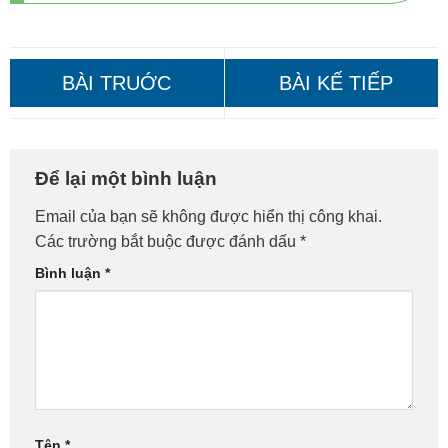
Cài Win Tại Nhà Quận Hoàng
Cài Win Tại Nhà Quận Hoàn
Để lại một bình luận
Mai – Gọi Ngay!
Kiếm – Giá Rẻ, Gọi Ngay!
Email của bạn sẽ không được hiển thị công khai.
Các trường bắt buộc được đánh dấu
*
Bình luận
*
Tên
*