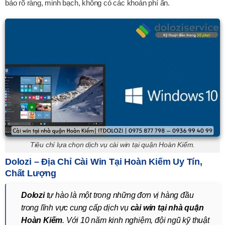
báo rõ ràng, minh bạch, không có các khoản phí ẩn.
Tiêu chí lựa chọn dịch vụ cài win tại quận Hoàn Kiếm.
Dolozi – Địa Chỉ Cài Win Tại Hoàn Kiếm Uy Tín,
Chất Lượng
Dolozi
tự hào là một trong những đơn vị hàng đầu
trong lĩnh vực cung cấp dịch vụ
cài win tại nhà quận
Hoàn Kiếm
. Với 10 năm kinh nghiệm, đội ngũ kỹ thuật