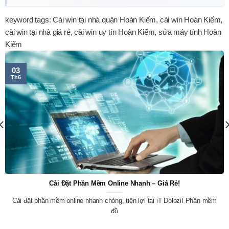
keyword tags: Cài win tại nhà quận Hoàn Kiếm, cài win Hoàn Kiếm,
cài win tại nhà giá rẻ, cài win uy tín Hoàn Kiếm, sửa máy tính Hoàn
Kiếm
03
Th6
Cài Đặt Phần Mềm Online Nhanh – Giá Rẻ!
Cài đặt phần mềm online nhanh chóng, tiện lợi tại iT Dolozi! Phần mềm
đồ