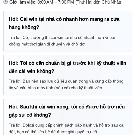
Giờ làm việc
: 8:00 AM – 7:00 PM (Thứ Hai đến Chủ Nhật)
Hỏi: Cài win tại nhà có nhanh hơn mang ra cửa
hàng không?
Trả lời: Có, thường thì cài win tại nhà sẽ nhanh hơn vì bạn
không mất thời gian di chuyển và chờ đợi.
Hỏi: Tôi có cần chuẩn bị gì trước khi kỹ thuật viên
đến cài win không?
Trả lời: Bạn nên sao lưu dữ liệu quan trọng và cung cấp thông
tin về cấu hình máy tính (nếu có) cho kỹ thuật viên.
Hỏi: Sau khi cài win xong, tôi có được hỗ trợ nếu
gặp sự cố không?
Trả lời: Dolozi cung cấp chính sách bảo hành và hỗ trợ sau cài
đặt, bạn có thể liên hệ để được giải quyết sự cố.