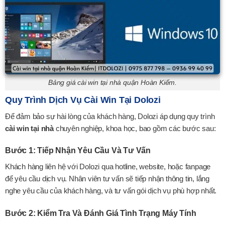
Bảng giá cài win tại nhà quận Hoàn Kiếm.
Quy Trình Dịch Vụ Cài Win Tại Dolozi
Để đảm bảo sự hài lòng của khách hàng, Dolozi áp dụng quy trình
cài win tại nhà
chuyên nghiệp, khoa học, bao gồm các bước sau:
Bước 1: Tiếp Nhận Yêu Cầu Và Tư Vấn
Khách hàng liên hệ với Dolozi qua hotline, website, hoặc fanpage
để yêu cầu dịch vụ. Nhân viên tư vấn sẽ tiếp nhận thông tin, lắng
nghe yêu cầu của khách hàng, và tư vấn gói dịch vụ phù hợp nhất.
Bước 2: Kiểm Tra Và Đánh Giá Tình Trạng Máy Tính