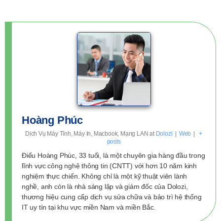
Hoàng Phúc
Dịch Vụ Máy Tính, Máy In, Macbook, Mạng LAN
at
Dolozi
|
Web
|
+
posts
Điểu Hoàng Phúc, 33 tuổi, là một chuyên gia hàng đầu trong
lĩnh vực công nghệ thông tin (CNTT) với hơn 10 năm kinh
nghiệm thực chiến. Không chỉ là một kỹ thuật viên lành
nghề, anh còn là nhà sáng lập và giám đốc của Dolozi,
thương hiệu cung cấp dịch vụ sửa chữa và bảo trì hệ thống
IT uy tín tại khu vực miền Nam và miền Bắc.