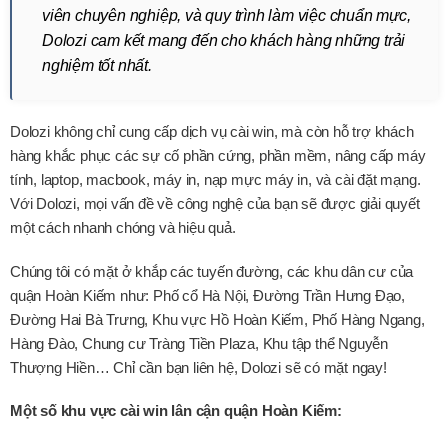
viên chuyên nghiệp, và quy trình làm việc chuẩn mực,
Dolozi cam kết mang đến cho khách hàng những trải
nghiệm tốt nhất.
Dolozi không chỉ cung cấp dịch vụ cài win, mà còn hỗ trợ khách
hàng khắc phục các sự cố phần cứng, phần mềm, nâng cấp máy
tính, laptop, macbook, máy in, nạp mực máy in, và cài đặt mạng.
Với Dolozi, mọi vấn đề về công nghệ của bạn sẽ được giải quyết
một cách nhanh chóng và hiệu quả.
Chúng tôi có mặt ở khắp các tuyến đường, các khu dân cư của
quận Hoàn Kiếm như: Phố cổ Hà Nội, Đường Trần Hưng Đạo,
Đường Hai Bà Trưng, Khu vực Hồ Hoàn Kiếm, Phố Hàng Ngang,
Hàng Đào, Chung cư Tràng Tiền Plaza, Khu tập thể Nguyễn
Thượng Hiền… Chỉ cần bạn liên hệ, Dolozi sẽ có mặt ngay!
Một số khu vực cài win lân cận quận Hoàn Kiếm: