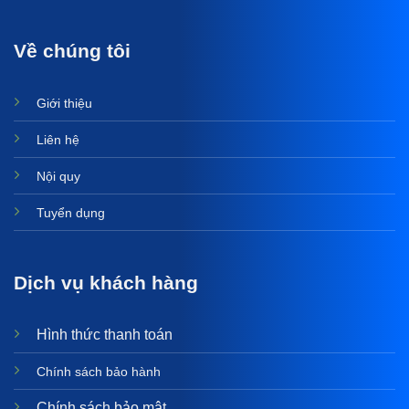
Về chúng tôi
Giới thiệu
Liên hệ
Nội quy
Tuyển dụng
Dịch vụ khách hàng
Hình thức thanh toán
Chính sách bảo hành
Chính sách bảo mật