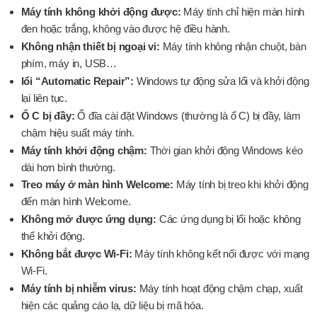
Máy tính không khởi động được:
Máy tính chỉ hiện màn hình
đen hoặc trắng, không vào được hệ điều hành.
Không nhận thiết bị ngoại vi:
Máy tính không nhận chuột, bàn
phím, máy in, USB…
lổi “Automatic Repair”:
Windows tự động sửa lổi và khởi động
lại liên tục.
Ổ C bị đầy:
Ổ đĩa cài đặt Windows (thường là ổ C) bị đầy, làm
chậm hiệu suất máy tính.
Máy tính khởi động chậm:
Thời gian khởi động Windows kéo
dài hơn bình thường.
Treo máy ở màn hình Welcome:
Máy tính bị treo khi khởi động
đến màn hình Welcome.
Không mở được ứng dụng:
Các ứng dụng bị lổi hoặc không
thể khởi động.
Không bắt được Wi-Fi:
Máy tính không kết nối được với mạng
Wi-Fi.
Máy tính bị nhiễm virus:
Máy tính hoạt động chậm chạp, xuất
hiện các quảng cáo lạ, dữ liệu bị mã hóa.