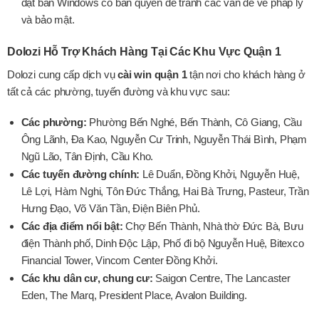
đặt bản Windows có bản quyền để tránh các vấn đề về pháp lý
và bảo mật.
Dolozi Hỗ Trợ Khách Hàng Tại Các Khu Vực Quận 1
Dolozi cung cấp dịch vụ
cài win quận 1
tận nơi cho khách hàng ở
tất cả các phường, tuyến đường và khu vực sau:
Các phường:
Phường Bến Nghé, Bến Thành, Cô Giang, Cầu
Ông Lãnh, Đa Kao, Nguyễn Cư Trinh, Nguyễn Thái Bình, Phạm
Ngũ Lão, Tân Định, Cầu Kho.
Các tuyến đường chính:
Lê Duẩn, Đồng Khởi, Nguyễn Huệ,
Lê Lợi, Hàm Nghi, Tôn Đức Thắng, Hai Bà Trưng, Pasteur, Trần
Hưng Đạo, Võ Văn Tần, Điện Biên Phủ.
Các địa điểm nổi bật:
Chợ Bến Thành, Nhà thờ Đức Bà, Bưu
điện Thành phố, Dinh Độc Lập, Phố đi bộ Nguyễn Huệ, Bitexco
Financial Tower, Vincom Center Đồng Khởi.
Các khu dân cư, chung cư:
Saigon Centre, The Lancaster
Eden, The Marq, President Place, Avalon Building.