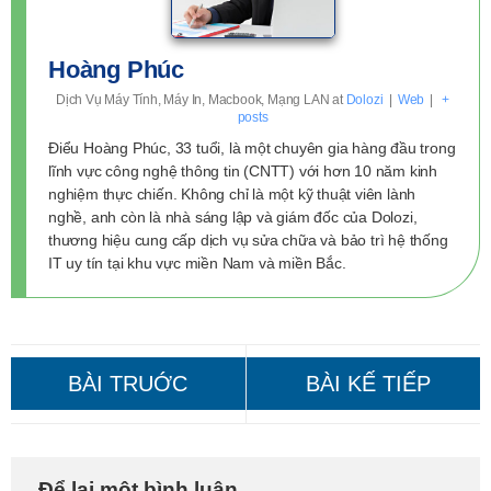
Hoàng Phúc
Dịch Vụ Máy Tính, Máy In, Macbook, Mạng LAN
at
Dolozi
|
Web
|
+
posts
Điểu Hoàng Phúc, 33 tuổi, là một chuyên gia hàng đầu trong
lĩnh vực công nghệ thông tin (CNTT) với hơn 10 năm kinh
nghiệm thực chiến. Không chỉ là một kỹ thuật viên lành
nghề, anh còn là nhà sáng lập và giám đốc của Dolozi,
thương hiệu cung cấp dịch vụ sửa chữa và bảo trì hệ thống
IT uy tín tại khu vực miền Nam và miền Bắc.
Cài Win Quận 10: Gọi Là Có
Cài Win Huyện Nhà Bè: Giá
Để lại một bình luận
Mặt Ngay!
Rẻ, Tận Nơi, Nhanh Chóng!