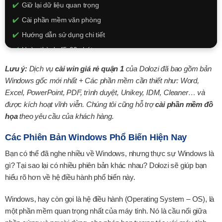
Giữ lại dữ liệu quan trọng
Cài phần mềm văn phòng
Hướng dẫn sử dụng chi tiết
Hoàn thành 45-60 phút
350.000đ
Lưu ý:
Dịch vụ
cài win giá rẻ quận 1
của Dolozi đã bao gồm bản
Windows gốc mới nhất + Các phần mềm cần thiết như: Word,
XEM CHI TIẾT
Excel, PowerPoint, PDF, trình duyệt, Unikey, IDM, Cleaner… và
được kích hoạt vĩnh viễn. Chúng tôi cũng hỗ trợ
cài phần mềm đồ
họa
theo yêu cầu của khách hàng.
Các Phiên Bản Windows Phổ Biến Hiện Nay
Bạn có thể đã nghe nhiều về Windows, nhưng thực sự Windows là
gì? Tại sao lại có nhiều phiên bản khác nhau? Dolozi sẽ giúp bạn
hiểu rõ hơn về hệ điều hành phổ biến này.
Windows, hay còn gọi là hệ điều hành (Operating System – OS), là
một phần mềm quan trọng nhất của máy tính. Nó là cầu nối giữa