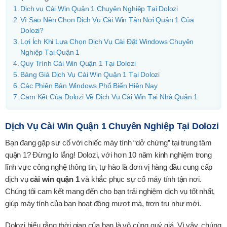
Dịch vụ Cài Win Quận 1 Chuyên Nghiệp Tại Dolozi
Vì Sao Nên Chọn Dịch Vụ Cài Win Tận Nơi Quận 1 Của
Dolozi?
Lợi Ích Khi Lựa Chọn Dịch Vụ Cài Đặt Windows Chuyên
Nghiệp Tại Quận 1
Quy Trình Cài Win Quận 1 Tại Dolozi
Bảng Giá Dịch Vụ Cài Win Quận 1 Tại Dolozi
Các Phiên Bản Windows Phổ Biến Hiện Nay
Cam Kết Của Dolozi Về Dịch Vụ Cài Win Tại Nhà Quận 1
Dịch Vụ Cài Win Quận 1 Chuyên Nghiệp Tại Dolozi
Bạn đang gặp sư cố với chiếc máy tính “dở chứng” tại trung tâm
quận 1? Đừng lo lắng! Dolozi, với hơn 10 năm kinh nghiệm trong
lĩnh vực công nghệ thông tin, tự hào là đơn vị hàng đầu cung cấp
dịch vụ
cài win quận 1
và khắc phục sự cố máy tính tận nơi.
Chúng tôi cam kết mang đến cho bạn trải nghiệm dịch vụ tốt nhất,
giúp máy tính của bạn hoạt động mượt mà, trơn tru như mới.
Dolozi hiểu rằng thời gian của bạn là vô cùng quý giá. Vì vậy, chúng