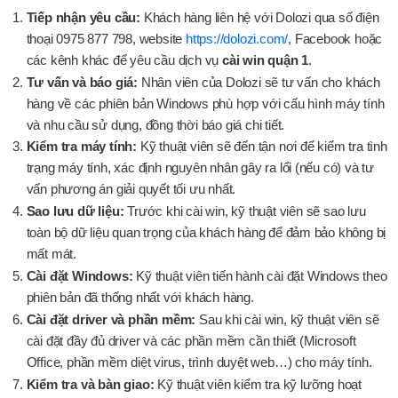
Tiếp nhận yêu cầu:
Khách hàng liên hệ với Dolozi qua số điện
thoại 0975 877 798, website
https://dolozi.com/
, Facebook hoặc
các kênh khác để yêu cầu dịch vụ
cài win quận 1
.
Tư vấn và báo giá:
Nhân viên của Dolozi sẽ tư vấn cho khách
hàng về các phiên bản Windows phù hợp với cấu hình máy tính
và nhu cầu sử dụng, đồng thời báo giá chi tiết.
Kiểm tra máy tính:
Kỹ thuật viên sẽ đến tận nơi để kiểm tra tình
trạng máy tính, xác định nguyên nhân gây ra lổi (nếu có) và tư
vấn phương án giải quyết tối ưu nhất.
Sao lưu dữ liệu:
Trước khi cài win, kỹ thuật viên sẽ sao lưu
toàn bộ dữ liệu quan trọng của khách hàng để đảm bảo không bị
mất mát.
Cài đặt Windows:
Kỹ thuật viên tiến hành cài đặt Windows theo
phiên bản đã thống nhất với khách hàng.
Cài đặt driver và phần mềm:
Sau khi cài win, kỹ thuật viên sẽ
cài đặt đầy đủ driver và các phần mềm cần thiết (Microsoft
Office, phần mềm diệt virus, trình duyệt web…) cho máy tính.
Kiểm tra và bàn giao:
Kỹ thuật viên kiểm tra kỹ lưỡng hoạt