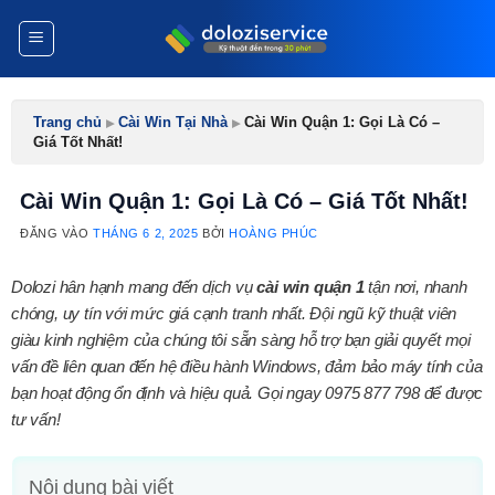
Bỏ
qua
nội
dung
Trang chủ
▸
Cài Win Tại Nhà
▸
Cài Win Quận 1: Gọi Là Có –
Giá Tốt Nhất!
Cài Win Quận 1: Gọi Là Có – Giá Tốt Nhất!
ĐĂNG VÀO
THÁNG 6 2, 2025
BỞI
HOÀNG PHÚC
Dolozi hân hạnh mang đến dịch vụ
cài win quận 1
tận nơi, nhanh
chóng, uy tín với mức giá cạnh tranh nhất. Đội ngũ kỹ thuật viên
giàu kinh nghiệm của chúng tôi sẵn sàng hỗ trợ bạn giải quyết mọi
vấn đề liên quan đến hệ điều hành Windows, đảm bảo máy tính của
bạn hoạt động ổn định và hiệu quả. Gọi ngay 0975 877 798 để được
tư vấn!
Nội dung bài viết