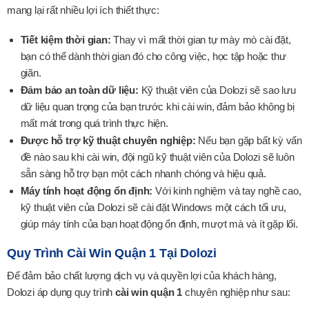
mang lại rất nhiều lợi ích thiết thực:
Tiết kiệm thời gian:
Thay vì mất thời gian tự mày mò cài đặt,
bạn có thể dành thời gian đó cho công việc, học tập hoặc thư
giãn.
Đảm bảo an toàn dữ liệu:
Kỹ thuật viên của Dolozi sẽ sao lưu
dữ liệu quan trọng của bạn trước khi cài win, đảm bảo không bị
mất mát trong quá trình thực hiện.
Được hỗ trợ kỹ thuật chuyên nghiệp:
Nếu bạn gặp bất kỳ vấn
đề nào sau khi cài win, đội ngũ kỹ thuật viên của Dolozi sẽ luôn
sẵn sàng hỗ trợ bạn một cách nhanh chóng và hiệu quả.
Máy tính hoạt động ổn định:
Với kinh nghiệm và tay nghề cao,
kỹ thuật viên của Dolozi sẽ cài đặt Windows một cách tối ưu,
giúp máy tính của bạn hoạt động ổn định, mượt mà và ít gặp lổi.
Quy Trình Cài Win Quận 1 Tại Dolozi
Để đảm bảo chất lượng dịch vụ và quyền lợi của khách hàng,
Dolozi áp dụng quy trình
cài win quận 1
chuyên nghiệp như sau: