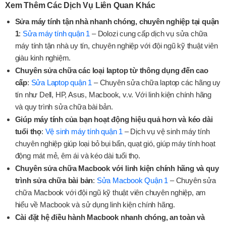
Xem Thêm Các Dịch Vụ Liên Quan Khác
Sửa máy tính tận nhà nhanh chóng, chuyên nghiệp tại quận
1
:
Sửa máy tính quận 1
– Dolozi cung cấp dịch vụ sửa chữa
máy tính tận nhà uy tín, chuyên nghiệp với đội ngũ kỹ thuật viên
giàu kinh nghiệm.
Chuyên sửa chữa các loại laptop từ thông dụng đến cao
cấp
:
Sửa Laptop quận 1
– Chuyên sửa chữa laptop các hãng uy
tín như Dell, HP, Asus, Macbook, v.v. Với linh kiện chính hãng
và quy trình sửa chữa bài bản.
Giúp máy tính của bạn hoạt động hiệu quả hơn và kéo dài
tuổi thọ
:
Vệ sinh máy tính quận 1
– Dịch vụ vệ sinh máy tính
chuyên nghiệp giúp loại bỏ bụi bẩn, quạt gió, giúp máy tính hoạt
động mát mẻ, êm ái và kéo dài tuổi thọ.
Chuyên sửa chữa Macbook với linh kiện chính hãng và quy
trình sửa chữa bài bản
:
Sửa Macbook Quận 1
– Chuyên sửa
chữa Macbook với đội ngũ kỹ thuật viên chuyên nghiệp, am
hiểu về Macbook và sử dụng linh kiện chính hãng.
Cài đặt hệ điều hành Macbook nhanh chóng, an toàn và