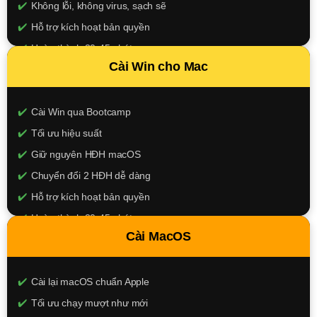
Không lỗi, không virus, sạch sẽ
Hỗ trợ kích hoạt bản quyền
Hoàn thành 30-45 phút
Cài Win cho Mac
150.000đ
XEM CHI TIẾT
Cài Win qua Bootcamp
Tối ưu hiệu suất
Giữ nguyên HĐH macOS
Chuyển đổi 2 HĐH dễ dàng
Hỗ trợ kích hoạt bản quyền
Hoàn thành 30-45 phút
Cài MacOS
350.000đ
XEM CHI TIẾT
Cài lại macOS chuẩn Apple
Tối ưu chạy mượt như mới