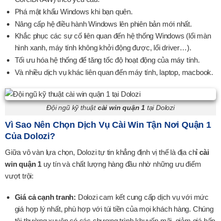
Phá mật khẩu Windows khi bạn quên.
Nâng cấp hệ điều hành Windows lên phiên bản mới nhất.
Khắc phục các sự cố liên quan đến hệ thống Windows (lổi màn
hình xanh, máy tính không khởi động được, lổi driver…).
Tối ưu hóa hệ thống để tăng tốc độ hoạt động của máy tính.
Và nhiều dịch vụ khác liên quan đến máy tính, laptop, macbook.
Đội ngũ kỹ thuật
cài win quận 1
tại Dolozi
Vì Sao Nên Chọn Dịch Vụ Cài Win Tận Nơi Quận 1
Của Dolozi?
Giữa vô vàn lựa chọn, Dolozi tự tin khẳng định vị thế là địa chỉ
cài
win quận 1
uy tín và chất lượng hàng đầu nhờ những ưu điểm
vượt trội:
Giá cả cạnh tranh:
Dolozi cam kết cung cấp dịch vụ với mức
giá hợp lý nhất, phù hợp với túi tiền của mọi khách hàng. Chúng
tôi thường xuyên có các chương trình khuyến mãi, giảm giá hấp