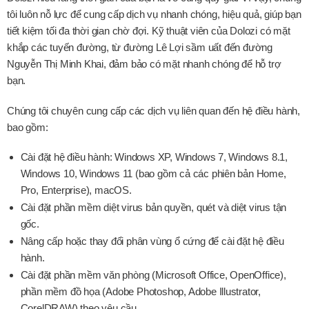
tôi luôn nỗ lực để cung cấp dịch vụ nhanh chóng, hiệu quả, giúp bạn
tiết kiệm tối đa thời gian chờ đợi. Kỹ thuật viên của Dolozi có mặt
khắp các tuyến đường, từ đường Lê Lợi sầm uất đến đường
Nguyễn Thị Minh Khai, đảm bảo có mặt nhanh chóng để hỗ trợ
bạn.
Chúng tôi chuyên cung cấp các dịch vụ liên quan đến hệ điều hành,
bao gồm:
Cài đặt hệ điều hành: Windows XP, Windows 7, Windows 8.1,
Windows 10, Windows 11 (bao gồm cả các phiên bản Home,
Pro, Enterprise), macOS.
Cài đặt phần mềm diệt virus bản quyền, quét và diệt virus tận
gốc.
Nâng cấp hoặc thay đổi phân vùng ổ cứng để cài đặt hệ điều
hành.
Cài đặt phần mềm văn phòng (Microsoft Office, OpenOffice),
phần mềm đồ họa (Adobe Photoshop, Adobe Illustrator,
CorelDRAW) theo yêu cầu.