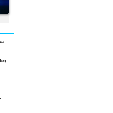
của
 dụng…
ủa