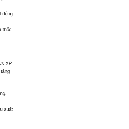
t động
i thắc
ows XP
 tảng
ống.
u suất