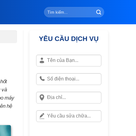
YÊU CẦU DỊCH VỤ
chốt
u và
cho máy
iên hệ