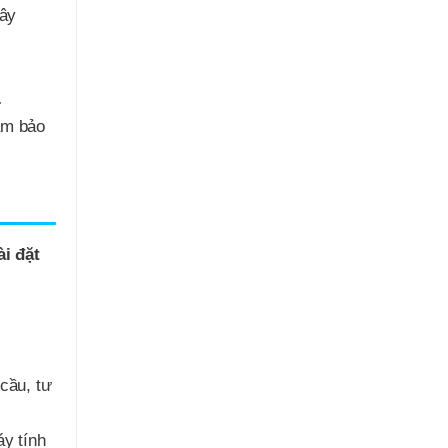
xây
…
ảm bảo
ài đặt
 cầu, tư
áy tính