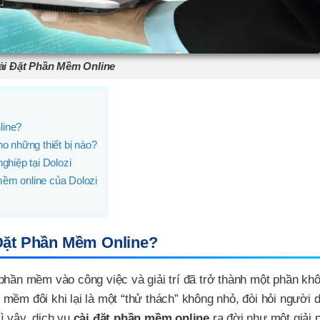
ài Đặt Phần Mềm Online
line?
o những thiết bị nào?
ghiệp tại Dolozi
 mềm online của Dolozi
Đặt Phần Mềm Online?
phần mềm vào công việc và giải trí đã trở thành một phần kh
ần mềm đôi khi lại là một “thử thách” không nhỏ, đòi hỏi người 
ì vậy, dịch vụ
cài đặt phần mềm online
ra đời như một giải p