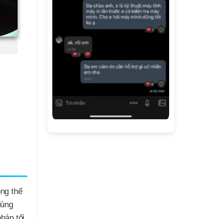
ông thể
dùng
háp tối