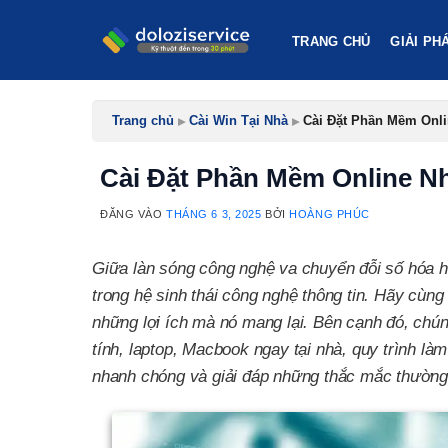
Bỏ
qua
TRANG CHỦ
GIẢI PH
nội
dung
Trang chủ
▸
Cài Win Tại Nhà
▸
Cài Đặt Phần Mềm Onli
Cài Đặt Phần Mềm Online Nh
ĐĂNG VÀO
THÁNG 6 3, 2025
BỞI
HOÀNG PHÚC
Giữa làn sóng công nghệ va chuyển đỗi số hóa h
trong hệ sinh thái công nghệ thông tin. Hãy cùng 
những lợi ích mà nó mang lại. Bên cạnh đó, chúng
tính, laptop, Macbook ngay tại nhà, quy trình là
nhanh chóng và giải đáp những thắc mắc thường