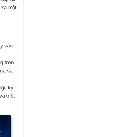
ừ xa một
ay vào
g trơn
 mà và
ngũ kỹ
à triệt