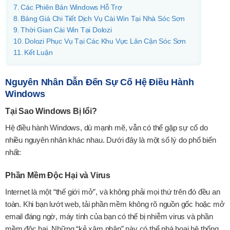
Các Phiên Bản Windows Hỗ Trợ
Bảng Giá Chi Tiết Dịch Vụ Cài Win Tại Nhà Sóc Sơn
Thời Gian Cài Win Tại Dolozi
Dolozi Phục Vụ Tại Các Khu Vực Lân Cận Sóc Sơn
Kết Luận
Nguyên Nhân Dẫn Đến Sự Cố Hệ Điều Hành
Windows
Tại Sao Windows Bị lổi?
Hệ điều hành Windows, dù mạnh mẽ, vẫn có thể gặp sự cố do
nhiều nguyên nhân khác nhau. Dưới đây là một số lý do phổ biến
nhất:
Phần Mềm Độc Hại và Virus
Internet là một “thế giới mở”, và không phải mọi thứ trên đó đều an
toàn. Khi bạn lướt web, tải phần mềm không rõ nguồn gốc hoặc mở
email đáng ngờ, máy tính của bạn có thể bị nhiễm virus và phần
mềm độc hại. Những “kẻ xâm nhập” này có thể phá hoại hệ thống,