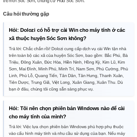
thị mới Sóc Sơn, chung cư Hud Sóc Sơn.
Câu hỏi thường gặp
Hỏi: Dolozi có hỗ trợ cài Win cho máy tính ở các
xã thuộc huyện Sóc Sơn không?
Trả lời: Chắc chắn rồi! Dolozi cung cấp dịch vụ cài Win tận nhà
trên toàn bộ các xã của huyện Sóc Sơn, bao gồm: Bắc Phú, Bà
Triệu, Đông Xuân, Đức Hòa, Hiền Ninh, Hồng Kỳ, Kim Lũ, Kim
Sơn, Mai Đình, Minh Phú, Minh Trí, Nam Sơn, Phú Cường, Phù
Linh, Phù Lỗ, Quang Tiến, Tân Dân, Tân Hưng, Thanh Xuân,
Tiên Dược, Trung Giã, Việt Long, Xuân Giang, Xuân Thu. Dù
bạn ở đâu, chúng tôi cũng sẵn sàng phục vụ.
Hỏi: Tôi nên chọn phiên bản Windows nào để cài
cho máy tính của mình?
Trả lời: Việc lựa chọn phiên bản Windows phù hợp phụ thuộc
vào cấu hình máy tính và nhu cầu sử dụng của bạn. Nếu máy