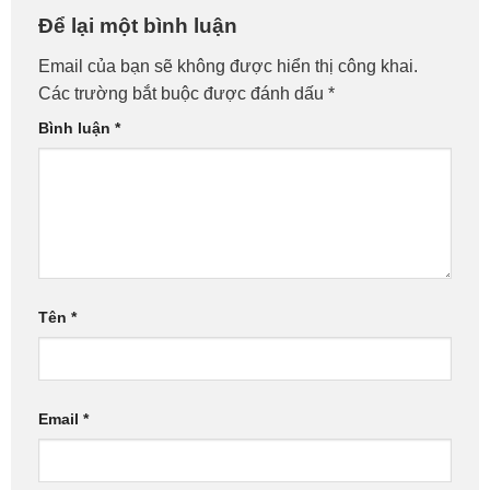
Để lại một bình luận
Thạch Thất – Gọi Là Có Mặt!
Oai – Gọi Là Có Mặt!
Email của bạn sẽ không được hiển thị công khai.
Các trường bắt buộc được đánh dấu
*
Bình luận
*
Tên
*
Email
*