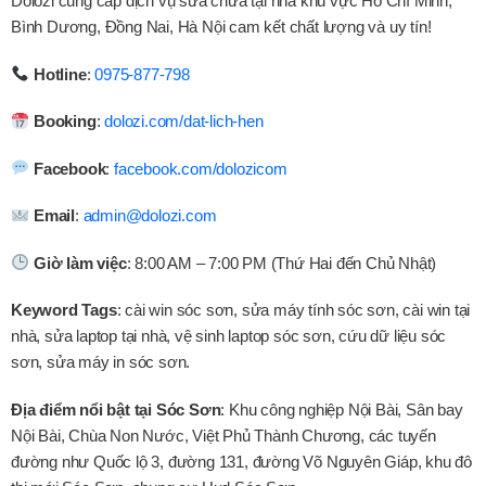
Dolozi cung cấp dịch vụ sửa chữa tại nhà khu vực Hồ Chí Minh,
Bình Dương, Đồng Nai, Hà Nội cam kết chất lượng và uy tín!
Hotline
:
0975-877-798
Booking
:
dolozi.com/dat-lich-hen
Facebook
:
facebook.com/dolozicom
Email
:
admin@dolozi.com
Giờ làm việc
: 8:00 AM – 7:00 PM (Thứ Hai đến Chủ Nhật)
Keyword Tags
: cài win sóc sơn, sửa máy tính sóc sơn, cài win tại
nhà, sửa laptop tại nhà, vệ sinh laptop sóc sơn, cứu dữ liệu sóc
sơn, sửa máy in sóc sơn.
Địa điểm nổi bật tại Sóc Sơn
: Khu công nghiệp Nội Bài, Sân bay
Nội Bài, Chùa Non Nước, Việt Phủ Thành Chương, các tuyến
đường như Quốc lộ 3, đường 131, đường Võ Nguyên Giáp, khu đô