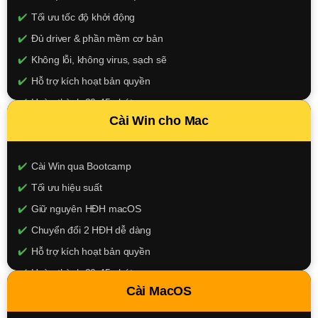
Tối ưu tốc độ khởi động
Đủ driver & phần mềm cơ bản
Không lỗi, không virus, sạch sẽ
Hỗ trợ kích hoạt bản quyền
Hoàn thành 30-45 phút
Cài Win cho Mac
150.000đ
XEM CHI TIẾT
Cài Win qua Bootcamp
Tối ưu hiệu suất
Giữ nguyên HĐH macOS
Chuyển đổi 2 HĐH dễ dàng
Hỗ trợ kích hoạt bản quyền
Hoàn thành 30-45 phút
Cài MacOS
350.000đ