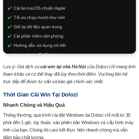
XEM CHI TIẾT
Cài lại macOS chuẩn Apple
Tối ưu chạy mượt như mới
Giữ lại dữ liệu quan trọng
Cài phần mềm văn phòng
Hướng dẫn sử dụng chi tiết
Hoàn thành 45-60 phút
350.000đ
Lưu ý: Giá dịch vụ
cài win tại nhà Hà Nội
của Dolozi chỉ mang tính
tham khảo và có thể thay đổi tùy theo thời điểm. Vui lòng liên hệ
XEM CHI TIẾT
trực tiếp để được tư vấn và báo giá chính xác nhất.
Thời Gian Cài Win Tại Dolozi
Nhanh Chóng và Hiệu Quả
Thông thường, quá trình cài đặt Windows tại Dolozi chỉ mất từ 30
phút đến 1 giờ, tùy thuộc vào phiên bản Windows và cấu hình máy
tính của bạn. Chúng tôi cam kết thực hiện nhanh chóng mà vẫn
đảm bảo chất lượng.