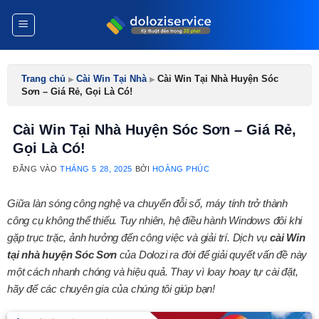
Bỏ
qua
nội
dung
Trang chủ
▸
Cài Win Tại Nhà
▸
Cài Win Tại Nhà Huyện Sóc
Sơn – Giá Rẻ, Gọi Là Có!
Cài Win Tại Nhà Huyện Sóc Sơn – Giá Rẻ,
Gọi Là Có!
ĐĂNG VÀO
THÁNG 5 28, 2025
BỞI
HOÀNG PHÚC
Giữa làn sóng công nghệ va chuyển đỗi số, máy tính trở thành
công cụ không thể thiếu. Tuy nhiên, hệ điều hành Windows đôi khi
gặp trục trặc, ảnh hưởng đến công việc và giải trí. Dịch vụ
cài Win
tại nhà huyện Sóc Sơn
của Dolozi ra đời để giải quyết vấn đề này
một cách nhanh chóng và hiệu quả. Thay vì loay hoay tự cài đặt,
hãy để các chuyên gia của chúng tôi giúp bạn!