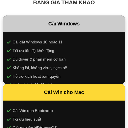
BẢNG GIÁ THAM KHẢO
Cài Windows
Cài đặt Windows 10 hoặc 11
Tối ưu tốc độ khởi động
Đủ driver & phần mềm cơ bản
Không lỗi, không virus, sạch sẽ
Hỗ trợ kích hoạt bản quyền
Hoàn thành 30-45 phút
Cài Win cho Mac
150.000đ
XEM CHI TIẾT
Cài Win qua Bootcamp
Tối ưu hiệu suất
Giữ nguyên HĐH macOS