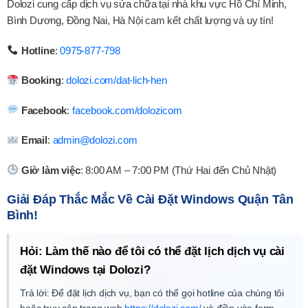
Dolozi cung cấp dịch vụ sửa chữa tại nhà khu vực Hồ Chí Minh,
Bình Dương, Đồng Nai, Hà Nội cam kết chất lượng và uy tín!
Hotline
:
0975-877-798
Booking
:
dolozi.com/dat-lich-hen
Facebook
:
facebook.com/dolozicom
Email
:
admin@dolozi.com
Giờ làm việc
: 8:00 AM – 7:00 PM (Thứ Hai đến Chủ Nhật)
Giải Đáp Thắc Mắc Về Cài Đặt Windows Quận Tân
Bình!
Hỏi: Làm thế nào để tôi có thể đặt lịch dịch vụ cài
đặt Windows tại Dolozi?
Trả lời: Để đặt lịch dịch vụ, bạn có thể gọi hotline của chúng tôi
hoặc truy cập trang web
https://dolozi.com/
và điền vào form