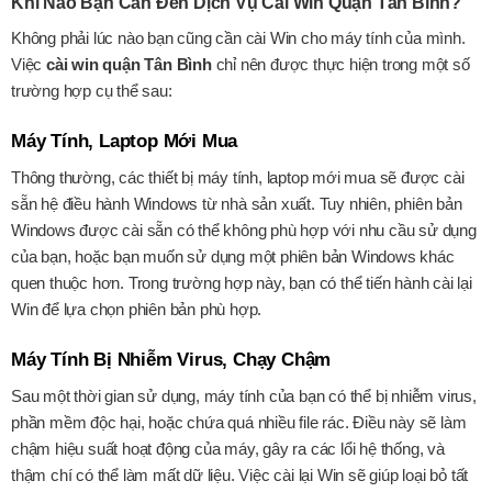
Khi Nào Bạn Cần Đến Dịch Vụ Cài Win Quận Tân Bình?
Không phải lúc nào bạn cũng cần cài Win cho máy tính của mình.
Việc
cài win quận Tân Bình
chỉ nên được thực hiện trong một số
trường hợp cụ thể sau:
Máy Tính, Laptop Mới Mua
Thông thường, các thiết bị máy tính, laptop mới mua sẽ được cài
sẵn hệ điều hành Windows từ nhà sản xuất. Tuy nhiên, phiên bản
Windows được cài sẵn có thể không phù hợp với nhu cầu sử dụng
của bạn, hoặc bạn muốn sử dụng một phiên bản Windows khác
quen thuộc hơn. Trong trường hợp này, bạn có thể tiến hành cài lại
Win để lựa chọn phiên bản phù hợp.
Máy Tính Bị Nhiễm Virus, Chạy Chậm
Sau một thời gian sử dụng, máy tính của bạn có thể bị nhiễm virus,
phần mềm độc hại, hoặc chứa quá nhiều file rác. Điều này sẽ làm
chậm hiệu suất hoạt động của máy, gây ra các lổi hệ thống, và
thậm chí có thể làm mất dữ liệu. Việc cài lại Win sẽ giúp loại bỏ tất