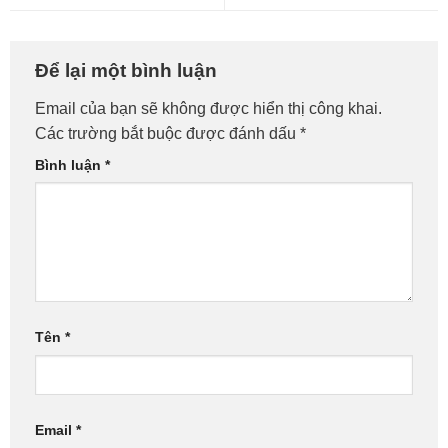
Cài Win Quận Tân Phú: Giá
Cài Win Quận Phú Nhuận –
Để lại một bình luận
Rẻ – Nhanh Chóng – Tại
Nhanh Chóng, Giá Rẻ!
Email của bạn sẽ không được hiển thị công khai.
Nhà!
Các trường bắt buộc được đánh dấu
*
Bình luận
*
Tên
*
Email
*