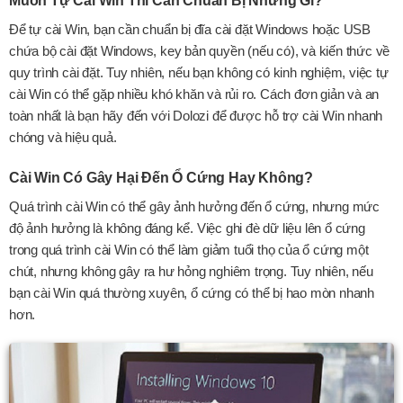
Muốn Tự Cài Win Thì Cần Chuẩn Bị Những Gì?
Để tự cài Win, bạn cần chuẩn bị đĩa cài đặt Windows hoặc USB
chứa bộ cài đặt Windows, key bản quyền (nếu có), và kiến thức về
quy trình cài đặt. Tuy nhiên, nếu bạn không có kinh nghiệm, việc tự
cài Win có thể gặp nhiều khó khăn và rủi ro. Cách đơn giản và an
toàn nhất là bạn hãy đến với Dolozi để được hỗ trợ cài Win nhanh
chóng và hiệu quả.
Cài Win Có Gây Hại Đến Ổ Cứng Hay Không?
Quá trình cài Win có thể gây ảnh hưởng đến ổ cứng, nhưng mức
độ ảnh hưởng là không đáng kể. Việc ghi đè dữ liệu lên ổ cứng
trong quá trình cài Win có thể làm giảm tuổi thọ của ổ cứng một
chút, nhưng không gây ra hư hỏng nghiêm trọng. Tuy nhiên, nếu
bạn cài Win quá thường xuyên, ổ cứng có thể bị hao mòn nhanh
hơn.