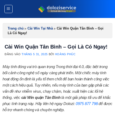
Bỏ
qua
nội
dung
Trang chủ
▸
Cài Win Tại Nhà
▸
Cài Win Quận Tân Bình – Gọi
Là Có Ngay!
Cài Win Quận Tân Bình – Gọi Là Có Ngay!
ĐĂNG VÀO
THÁNG 5 31, 2025
BỞI
HOÀNG PHÚC
Máy tính đóng vai trò quan trọng Trong thời đại 4.0, đặc biệt trong
bối cảnh công nghệ số ngày càng phát triển. Một chiếc máy tính
hoạt động ổn định là yếu tố then chốt để bạn hoàn thành công việc
một cách hiệu quả. Tuy nhiên, nếu máy tính của bạn gặp phải các
vấn đề như nhiễm virus, chạy chậm, hoặc xuất hiện các lổi hệ
thống, việc
cài Win quận Tân Bình
là một giải pháp tối ưu để khắc
phục tình trạng này. Hãy liên hệ ngay Dolozi:
0975 877 798
để được
hỗ trợ nhanh chóng và chuyên nghiệp.