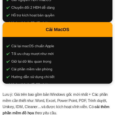
Chuyển đổi 2 HĐH dễ dàng
Hỗ trợ kích hoạt bản quyền
Hoàn thành 30-45 phút
Cài MacOS
350.000đ
XEM CHI TIẾT
Cài lại macOS chuẩn Apple
Tối ưu chạy mượt như mới
Giữ lại dữ liệu quan trọng
Cài phần mềm văn phòng
Hướng dẫn sử dụng chi tiết
Hoàn thành 45-60 phút
350.000đ
Lưu ý: Giá trên bao gồm bản Windows gốc mới nhất + Các phần
mềm cần thiết như: Word, Excel, Power Point, PDF, Trình duyệt,
XEM CHI TIẾT
Unikey, IDM, Cleaner…và được kích hoạt vĩnh viễn. Có
cài thêm
phần mềm đồ họa
theo yêu cầu.