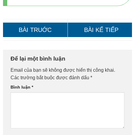
Cài Win Quận 5: Nhanh
Cài Win Quận 3 Giá Rẻ – Gọi
Để lại một bình luận
Chóng – Tại Nhà!
Là Tới Ngay!
Email của bạn sẽ không được hiển thị công khai.
Các trường bắt buộc được đánh dấu
*
Bình luận
*