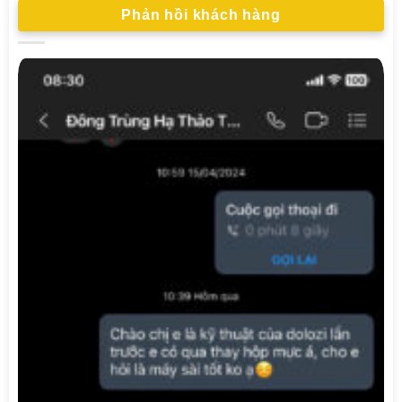
Phản hồi khách hàng