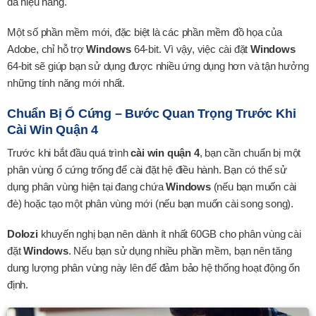
đa hiệu năng.
Một số phần mềm mới, đặc biệt là các phần mềm đồ họa của
Adobe, chỉ hỗ trợ
Windows
64-bit. Vì vậy, việc cài đặt
Windows
64-bit sẽ giúp bạn sử dụng được nhiều ứng dụng hơn và tận hưởng
những tính năng mới nhất.
Chuẩn Bị Ổ Cứng – Bước Quan Trọng Trước Khi
Cài Win Quận 4
Trước khi bắt đầu quá trình
cài win quận 4
, bạn cần chuẩn bị một
phân vùng ổ cứng trống để cài đặt hệ điều hành. Bạn có thể sử
dụng phân vùng hiện tại đang chứa
Windows
(nếu bạn muốn cài
đè) hoặc tạo một phân vùng mới (nếu bạn muốn cài song song).
Dolozi
khuyến nghị bạn nên dành ít nhất 60GB cho phân vùng cài
đặt
Windows
. Nếu bạn sử dụng nhiều phần mềm, bạn nên tăng
dung lượng phân vùng này lên để đảm bảo hệ thống hoạt động ổn
định.