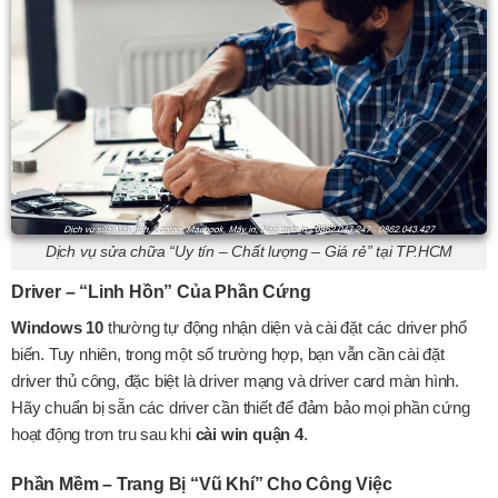
Dịch vụ sửa chữa “Uy tín – Chất lượng – Giá rẻ” tại TP.HCM
Driver – “Linh Hồn” Của Phần Cứng
Windows 10
thường tự động nhận diện và cài đặt các driver phổ
biến. Tuy nhiên, trong một số trường hợp, bạn vẫn cần cài đặt
driver thủ công, đặc biệt là driver mạng và driver card màn hình.
Hãy chuẩn bị sẵn các driver cần thiết để đảm bảo mọi phần cứng
hoạt động trơn tru sau khi
cài win quận 4
.
Phần Mềm – Trang Bị “Vũ Khí” Cho Công Việc