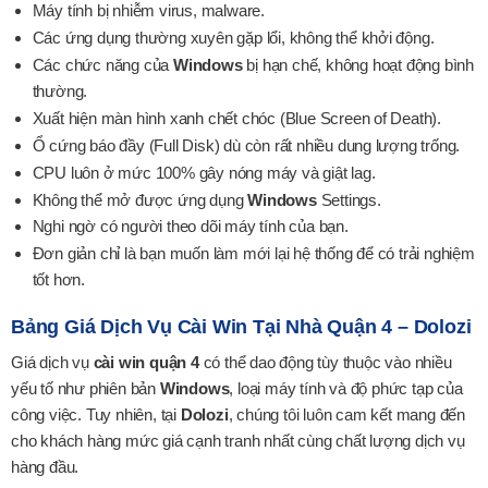
Máy tính bị nhiễm virus, malware.
Các ứng dụng thường xuyên gặp lổi, không thể khởi động.
Các chức năng của
Windows
bị hạn chế, không hoạt động bình
thường.
Xuất hiện màn hình xanh chết chóc (Blue Screen of Death).
Ổ cứng báo đầy (Full Disk) dù còn rất nhiều dung lượng trống.
CPU luôn ở mức 100% gây nóng máy và giật lag.
Không thể mở được ứng dụng
Windows
Settings.
Nghi ngờ có người theo dõi máy tính của bạn.
Đơn giản chỉ là bạn muốn làm mới lại hệ thống để có trải nghiệm
tốt hơn.
Bảng Giá Dịch Vụ Cài Win Tại Nhà Quận 4 – Dolozi
Giá dịch vụ
cài win quận 4
có thể dao động tùy thuộc vào nhiều
yếu tố như phiên bản
Windows
, loại máy tính và độ phức tạp của
công việc. Tuy nhiên, tại
Dolozi
, chúng tôi luôn cam kết mang đến
cho khách hàng mức giá cạnh tranh nhất cùng chất lượng dịch vụ
hàng đầu.