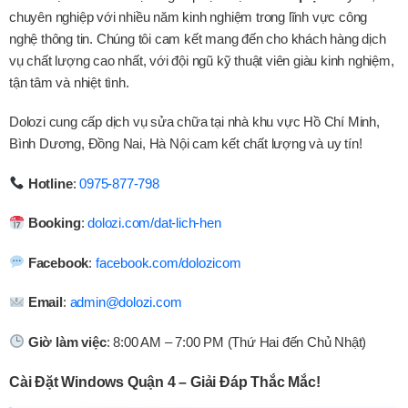
chuyên nghiệp với nhiều năm kinh nghiệm trong lĩnh vực công
nghệ thông tin. Chúng tôi cam kết mang đến cho khách hàng dịch
vụ chất lượng cao nhất, với đội ngũ kỹ thuật viên giàu kinh nghiệm,
tận tâm và nhiệt tình.
Dolozi cung cấp dịch vụ sửa chữa tại nhà khu vực Hồ Chí Minh,
Bình Dương, Đồng Nai, Hà Nội cam kết chất lượng và uy tín!
Hotline
:
0975-877-798
Booking
:
dolozi.com/dat-lich-hen
Facebook
:
facebook.com/dolozicom
Email
:
admin@dolozi.com
Giờ làm việc
: 8:00 AM – 7:00 PM (Thứ Hai đến Chủ Nhật)
Cài Đặt Windows Quận 4 – Giải Đáp Thắc Mắc!