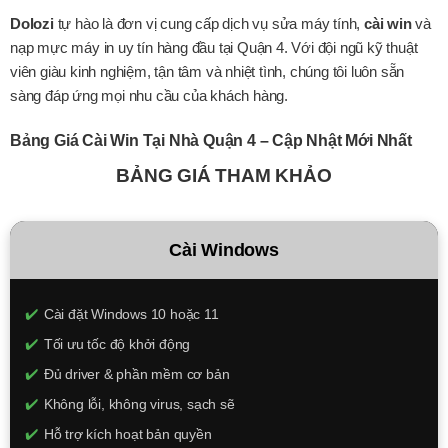
Dolozi
tự hào là đơn vị cung cấp dịch vụ sửa máy tính,
cài win
và
nạp mực máy in uy tín hàng đầu tại Quận 4. Với đội ngũ kỹ thuật
viên giàu kinh nghiệm, tận tâm và nhiệt tình, chúng tôi luôn sẵn
sàng đáp ứng mọi nhu cầu của khách hàng.
Bảng Giá Cài Win Tại Nhà Quận 4 – Cập Nhật Mới Nhất
BẢNG GIÁ THAM KHẢO
Cài Windows
Cài đặt Windows 10 hoặc 11
Tối ưu tốc độ khởi động
Đủ driver & phần mềm cơ bản
Không lỗi, không virus, sạch sẽ
Hỗ trợ kích hoạt bản quyền