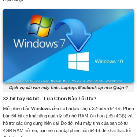
Dịch vụ cài win máy tính, Laptop, Macbook tại nhà Quận 4
32-bit hay 64-bit – Lựa Chọn Nào Tối Ưu?
Mỗi phiên bản
Windows
đều có hai lựa chọn: 32-bit và 64-bit. Phiên
bản 64-bit có khả năng quản lý bộ nhớ RAM lớn hơn (trên 4GB) và
hỗ trợ các ứng dụng hiện đại. Do đó, nếu máy tính của bạn có từ
4GB RAM trở lên, bạn nên cài đặt phiên bản 64-bit để khai thác tối