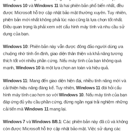
Windows 10
và
Windows 11
là hai phiên bản phổ biến nhất, đều
được Microsoft hỗ trợ cập nhật bảo mật thường xuyên. Tuy nhiên,
phiên bản mới nhất không phải lúc nào cũng là lựa chọn tốt nhất.
Điều quan trọng là phải xem xét cấu hình máy tính và nhu cầu sử
dụng của bạn.
Windows 10
: Phiên bản này vẫn được đông đảo người dùng ưa
chuộng nhờ tính ổn định, giao diện thân thiện và khả năng tương
thích tốt với nhiều phần cứng. Nếu máy tính của bạn không quá
mạnh,
Windows 10
là một lựa chọn an toàn và hiệu quả.
Windows 11
: Mang đến giao diện hiện đại, nhiều tính năng mới và
cải thiện hiệu năng đáng kể. Tuy nhiên,
Windows 11
đòi hỏi cấu
hình máy tính cao hơn so với
Windows 10
. Nếu máy tính của bạn
đáp ứng đủ yêu cầu phần cứng, đừng ngần ngại trải nghiệm những
cải tiến mà
Windows 11
mang lại.
Windows 7
và
Windows 8/8.1
: Các phiên bản này đã cũ và không
còn được Microsoft hỗ trợ cập nhật bảo mật. Việc sử dụng các