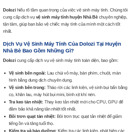
Dolozi
hiểu rõ tầm quan trọng của việc vệ sinh máy tính. Chúng tôi
cung cấp dịch vụ
vệ sinh máy tính huyện Nhà Bè
chuyên nghiệp,
tận tâm, giúp bạn bảo vệ chiếc máy tính của mình một cách tốt
nhất.
Dịch Vụ Vệ Sinh Máy Tính Của Dolozi Tại Huyện
Nhà Bè Bao Gồm Những Gì?
Dolozi
cung cấp dịch vụ vệ sinh máy tính toàn diện, bao gồm:
Vệ sinh bên ngoài:
Lau chùi vỏ máy, bàn phím, chuột, màn
hình bằng dung dịch chuyên dụng.
Vệ sinh bên trong:
Tháo rời các linh kiện, vệ sinh bụi bẩn bằng
cọ, khăn lau, máy hút bụi mini, bình xịt khí nén.
Tra keo tản nhiệt:
Thay keo tản nhiệt mới cho CPU, GPU để
đảm bảo khả năng tản nhiệt tốt nhất.
Bôi trơn quạt tản nhiệt:
Bôi trơn trục quạt tản nhiệt để giảm
tiếng ồn và tăng tuổi thọ.
Kiểm tra và bảo dưỡng:
Kiểm tra các linh kiện, phát hiện các