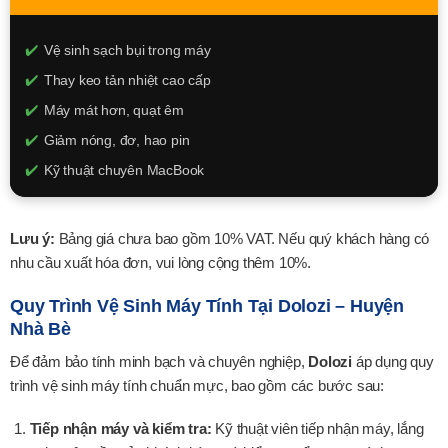
XEM CHI TIẾT
Vệ sinh sạch bụi trong máy
Thay keo tản nhiệt cao cấp
Máy mát hơn, quạt êm
Giảm nóng, đơ, hao pin
Kỹ thuật chuyên MacBook
250.000đ
Lưu ý:
Bảng giá chưa bao gồm 10% VAT. Nếu quý khách hàng có
XEM CHI TIẾT
nhu cầu xuất hóa đơn, vui lòng cộng thêm 10%.
Quy Trình Vệ Sinh Máy Tính Tại Dolozi – Huyện
Nhà Bè
Để đảm bảo tính minh bạch và chuyên nghiệp,
Dolozi
áp dụng quy
trình vệ sinh máy tính chuẩn mực, bao gồm các bước sau:
Tiếp nhận máy và kiểm tra:
Kỹ thuật viên tiếp nhận máy, lắng