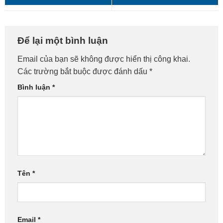
Vệ sinh máy tính Quận 1 –
Vệ Sinh Máy Tính Huyện
Để lại một bình luận
Gọi là có mặt ngay!
Bình Chánh – Gọi Là Đến
Email của bạn sẽ không được hiển thị công khai.
Ngay!
Các trường bắt buộc được đánh dấu
*
Bình luận
*
Tên
*
Email
*