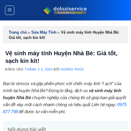
Bỏ
qua
nội
dung
Trang chủ
▸
Sửa Máy Tính
▸
Vệ sinh máy tính Huyện Nhà Bè:
Giá tốt, sạch kin kít!
Vệ sinh máy tính Huyện Nhà Bè: Giá tốt,
sạch kin kít!
ĐĂNG VÀO
THÁNG 2 2, 2025
BỞI
HOÀNG PHÚC
Bạn bị stresss và gặp phiền phức với chiếc máy tính “ì ạch” của
mình tại huyện Nhà Bè? Đừng lo lắng, dịch vụ
vệ sinh máy tính
huyện Nhà Bè
chuyên nghiệp của chúng tôi sẽ giúp bạn giải quyết
vấn đề này một cách nhanh chóng và hiệu quả! Liên hệ ngay:
0975
877 798
để được tư vấn miễn phí.
Nội dung bài viết