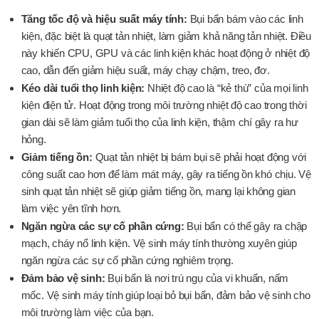
Tăng tốc độ và hiệu suất máy tính:
Bụi bẩn bám vào các linh
kiện, đặc biệt là quạt tản nhiệt, làm giảm khả năng tản nhiệt. Điều
này khiến CPU, GPU và các linh kiện khác hoạt động ở nhiệt độ
cao, dẫn đến giảm hiệu suất, máy chạy chậm, treo, đơ.
Kéo dài tuổi thọ linh kiện:
Nhiệt độ cao là “kẻ thù” của mọi linh
kiện điện tử. Hoạt động trong môi trường nhiệt độ cao trong thời
gian dài sẽ làm giảm tuổi thọ của linh kiện, thậm chí gây ra hư
hỏng.
Giảm tiếng ồn:
Quạt tản nhiệt bị bám bụi sẽ phải hoạt động với
công suất cao hơn để làm mát máy, gây ra tiếng ồn khó chịu. Vệ
sinh quạt tản nhiệt sẽ giúp giảm tiếng ồn, mang lại không gian
làm việc yên tĩnh hơn.
Ngăn ngừa các sự cố phần cứng:
Bụi bẩn có thể gây ra chập
mạch, cháy nổ linh kiện. Vệ sinh máy tính thường xuyên giúp
ngăn ngừa các sự cố phần cứng nghiêm trọng.
Đảm bảo vệ sinh:
Bụi bẩn là nơi trú ngụ của vi khuẩn, nấm
mốc. Vệ sinh máy tính giúp loại bỏ bụi bẩn, đảm bảo vệ sinh cho
môi trường làm việc của bạn.