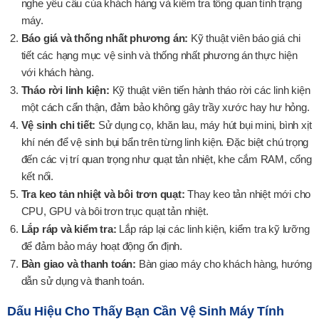
nghe yêu cầu của khách hàng và kiểm tra tổng quan tình trạng
máy.
Báo giá và thống nhất phương án:
Kỹ thuật viên báo giá chi
tiết các hạng mục vệ sinh và thống nhất phương án thực hiện
với khách hàng.
Tháo rời linh kiện:
Kỹ thuật viên tiến hành tháo rời các linh kiện
một cách cẩn thận, đảm bảo không gây trầy xước hay hư hỏng.
Vệ sinh chi tiết:
Sử dụng cọ, khăn lau, máy hút bụi mini, bình xịt
khí nén để vệ sinh bụi bẩn trên từng linh kiện. Đặc biệt chú trọng
đến các vị trí quan trọng như quạt tản nhiệt, khe cắm RAM, cổng
kết nối.
Tra keo tản nhiệt và bôi trơn quạt:
Thay keo tản nhiệt mới cho
CPU, GPU và bôi trơn trục quạt tản nhiệt.
Lắp ráp và kiểm tra:
Lắp ráp lại các linh kiện, kiểm tra kỹ lưỡng
để đảm bảo máy hoạt động ổn định.
Bàn giao và thanh toán:
Bàn giao máy cho khách hàng, hướng
dẫn sử dụng và thanh toán.
Dấu Hiệu Cho Thấy Bạn Cần Vệ Sinh Máy Tính