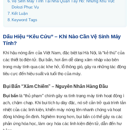
Vệ Sinh Máy Tính Tại Nhà Quận Tây Hồ: Những Khu Vực
Dolozi Phục Vụ
Kết Luận
Keyword Tags
Dấu Hiệu “Kêu Cứu” – Khi Nào Cần Vệ Sinh Máy
Tính?
Khí hậu nóng ẩm của Việt Nam, đặc biệt tại Hà Nội, là “kẻ thù” của
các thiết bị điện tử. Bụi bẩn, hơi ẩm dễ dàng xâm nhập vào bên
trong máy tính qua các khe hở, lỗ thông gió, gây ra những tác động
tiêu cực đến hiệu suất và tuổi thọ của máy.
Bụi Bẩn “Xâm Chiếm” – Nguyên Nhân Hàng Đầu
Bụi bẩn
là “thủ phạm” chính gây ra tình trạng máy tính hoạt động ì
ạch, chậm chạp. Khi bụi tích tụ dày đặc, nó sẽ cản trở quá trình tản
nhiệt của các linh kiện, khiến máy nóng lên nhanh chóng và hoạt
động không ổn định. Nghiêm trọng hơn, bụi bẩn có thể gây ra các
phản ứng hóa học, làm oxy hóa các linh kiện điện tử, dẫn đến hư