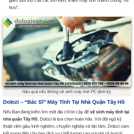
giảm tuổi thọ của các linh kiện, khiến máy tính nhanh chóng “về
hưu”.
Hậu quả nếu không vệ sinh máy tính PC định kỳ.
Dolozi – “Bác Sĩ” Máy Tính Tại Nhà Quận Tây Hồ
Nếu Bạn đang kiếm tìm một địa chỉ tin cậy để
vệ sinh máy tính tại
nhà quận Tây Hồ
, Dolozi là lựa chọn hoàn hảo. Với đội ngũ kỹ
thuật viên giàu kinh nghiệm, chuyên nghiệp và tận tâm, Dolozi cam
kết mang đến cho bạn dịch vụ chất lượng cao với giá cả hợp lý.