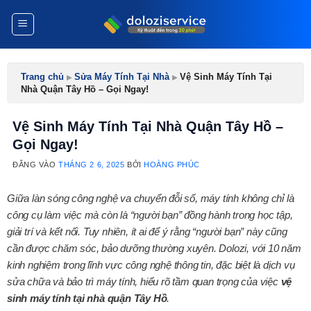
Bỏ
qua
nội
dung
Trang chủ
▸
Sửa Máy Tính Tại Nhà
▸
Vệ Sinh Máy Tính Tại
Nhà Quận Tây Hồ – Gọi Ngay!
Vệ Sinh Máy Tính Tại Nhà Quận Tây Hồ –
Gọi Ngay!
ĐĂNG VÀO
THÁNG 2 6, 2025
BỞI
HOÀNG PHÚC
Giữa làn sóng công nghệ va chuyển đỗi số, máy tính không chỉ là
công cụ làm việc mà còn là “người bạn” đồng hành trong học tập,
giải trí và kết nối. Tuy nhiên, ít ai để ý rằng “người bạn” này cũng
cần được chăm sóc, bảo dưỡng thường xuyên. Dolozi, với 10 năm
kinh nghiệm trong lĩnh vực công nghệ thông tin, đặc biệt là dịch vụ
sửa chữa và bảo trì máy tính, hiểu rõ tầm quan trọng của việc
vệ
sinh máy tính tại nhà quận Tây Hồ
.