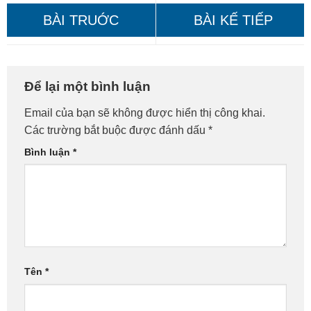
Vệ Sinh Máy Tính Tại Nhà
Vệ Sinh Máy Tính Tại Nhà
Để lại một bình luận
Quận Thanh Xuân – Gọi Là
Quận Nam Từ Liêm – Gọi
Email của bạn sẽ không được hiển thị công khai.
Đến Ngay!
Ngay!
Các trường bắt buộc được đánh dấu
*
Bình luận
*
Tên
*