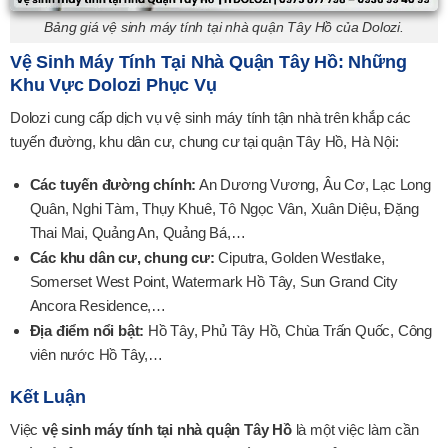
Bảng giá vệ sinh máy tính tại nhà quận Tây Hồ của Dolozi.
Vệ Sinh Máy Tính Tại Nhà Quận Tây Hồ: Những
Khu Vực Dolozi Phục Vụ
Dolozi cung cấp dịch vụ vệ sinh máy tính tận nhà trên khắp các
tuyến đường, khu dân cư, chung cư tại quận Tây Hồ, Hà Nội:
Các tuyến đường chính:
An Dương Vương, Âu Cơ, Lạc Long
Quân, Nghi Tàm, Thụy Khuê, Tô Ngọc Vân, Xuân Diệu, Đặng
Thai Mai, Quảng An, Quảng Bá,…
Các khu dân cư, chung cư:
Ciputra, Golden Westlake,
Somerset West Point, Watermark Hồ Tây, Sun Grand City
Ancora Residence,…
Địa điểm nổi bật:
Hồ Tây, Phủ Tây Hồ, Chùa Trấn Quốc, Công
viên nước Hồ Tây,…
Kết Luận
Việc
vệ sinh máy tính tại nhà quận Tây Hồ
là một việc làm cần