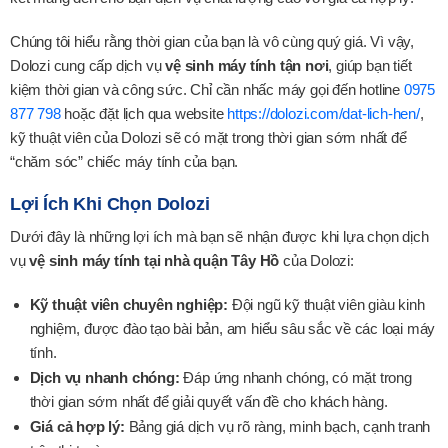
Chúng tôi hiểu rằng thời gian của bạn là vô cùng quý giá. Vì vậy,
Dolozi cung cấp dịch vụ
vệ sinh máy tính tận nơi
, giúp bạn tiết
kiệm thời gian và công sức. Chỉ cần nhấc máy gọi đến hotline
0975
877 798
hoặc đặt lịch qua website
https://dolozi.com/dat-lich-hen/
,
kỹ thuật viên của Dolozi sẽ có mặt trong thời gian sớm nhất để
“chăm sóc” chiếc máy tính của bạn.
Lợi Ích Khi Chọn Dolozi
Dưới đây là những lợi ích mà bạn sẽ nhận được khi lựa chọn dịch
vụ
vệ sinh máy tính tại nhà quận Tây Hồ
của Dolozi:
Kỹ thuật viên chuyên nghiệp:
Đội ngũ kỹ thuật viên giàu kinh
nghiệm, được đào tạo bài bản, am hiểu sâu sắc về các loại máy
tính.
Dịch vụ nhanh chóng:
Đáp ứng nhanh chóng, có mặt trong
thời gian sớm nhất để giải quyết vấn đề cho khách hàng.
Giá cả hợp lý:
Bảng giá dịch vụ rõ ràng, minh bạch, cạnh tranh