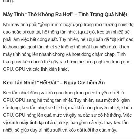
hỏng.
Máy Tính “Thở Không Ra Hơi” – Tình Trạng Quá Nhiệt
Khi máy tính phải “gồng mình” hoạt động trong môi trường nhiệt độ
cao hoặc bị quá tải, hệ thống tản nhiệt (quạt gió, keo tản nhiệt) sẽ
phải làm việc hết công suất. Tuy nhiên, nếu bụi bẩn đã “bịt kín” các
lỗ thông gió, quạt tản nhiệt sẽ không thể phát huy hiệu quả, khiến
máy tính nóng lên nhanh chóng và hoạt động chậm chạp. Tình
trạng này kéo dài có thể gây ra những hư hỏng nghiêm trọng cho
CPU, GPU và các linh kiện khác.
Keo Tản Nhiệt “Hết Đát” – Nguy Cơ Tiềm Ẩn
Keo tản nhiệt đóng vai trò quan trọng trong việc truyền nhiệt từ
CPU, GPU sang hệ thống tản nhiệt. Tuy nhiên, sau một thời gian
sử dụng, keo tản nhiệt sẽ bị khô, mất khả năng truyền nhiệt, khiến
CPU, GPU nóng lên quá mức và gây ra các sự cố hệ thống. Việc
vệ sinh máy tính tại nhà
định kỳ, bao gồm cả việc thay keo tản
nhiệt, sẽ giúp duy trì hiệu suất và kéo dài tuổi thọ của máy.