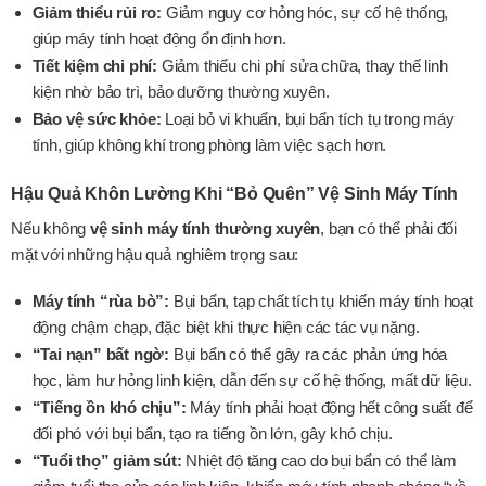
Giảm thiểu rủi ro:
Giảm nguy cơ hỏng hóc, sự cố hệ thống,
giúp máy tính hoạt động ổn định hơn.
Tiết kiệm chi phí:
Giảm thiểu chi phí sửa chữa, thay thế linh
kiện nhờ bảo trì, bảo dưỡng thường xuyên.
Bảo vệ sức khỏe:
Loại bỏ vi khuẩn, bụi bẩn tích tụ trong máy
tính, giúp không khí trong phòng làm việc sạch hơn.
Hậu Quả Khôn Lường Khi “Bỏ Quên” Vệ Sinh Máy Tính
Nếu không
vệ sinh máy tính thường xuyên
, bạn có thể phải đối
mặt với những hậu quả nghiêm trọng sau:
Máy tính “rùa bò”:
Bụi bẩn, tạp chất tích tụ khiến máy tính hoạt
động chậm chạp, đặc biệt khi thực hiện các tác vụ nặng.
“Tai nạn” bất ngờ:
Bụi bẩn có thể gây ra các phản ứng hóa
học, làm hư hỏng linh kiện, dẫn đến sự cố hệ thống, mất dữ liệu.
“Tiếng ồn khó chịu”:
Máy tính phải hoạt động hết công suất để
đối phó với bụi bẩn, tạo ra tiếng ồn lớn, gây khó chịu.
“Tuổi thọ” giảm sút:
Nhiệt độ tăng cao do bụi bẩn có thể làm