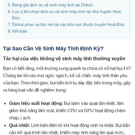
Bảng giá dịch vụ vệ sinh máy tính tại Dolozi
Lưu ý khi chọn dịch vụ vệ sinh máy tính tại nhà huyện Hoài
Đức
Dolozi phục vụ tận nơi tại các khu vực thuộc huyện Hoài Đức
Kết luận
Tại Sao Cần Vệ Sinh Máy Tính Định Kỳ?
Tác hại của việc không vệ sinh máy tính thường xuyên
Bạn có biết rằng, môi trường xung quanh ta chứa vô số hạt bụi li ti?
Chúng len lỏi vào mọi ngóc ngách, kể cả chiếc máy tính thân yêu
của bạn. Theo thời gian, bụi bẩn tích tụ dày đặc bên trong máy, gây
ra hàng loạt vấn đề nghiêm trọng:
Giảm hiệu suất hoạt động
: Bụi bám vào quạt tản nhiệt, làm
giảm khả năng làm mát, khiến CPU và GPU hoạt động chậm
chạp, ì ạch.
Quá nhiệt
: Linh kiện điện tử khi hoạt động sinh ra nhiệt. Bụi bẩn
cản trở quá trình tản nhiệt, khiến máy tính nóng lên quá mức,