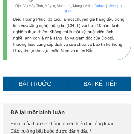
Dịch Vụ Máy Tính, Máy In, Macbook, Mạng LAN
at
Dolozi
|
Web
|
+
posts
Điểu Hoàng Phúc, 33 tuổi, là một chuyên gia hàng đầu trong
lĩnh vực công nghệ thông tin (CNTT) với hơn 10 năm kinh
nghiệm thực chiến. Không chỉ là một kỹ thuật viên lành
nghề, anh còn là nhà sáng lập và giám đốc của Dolozi,
thương hiệu cung cấp dịch vụ sửa chữa và bảo trì hệ thống
IT uy tín tại khu vực miền Nam và miền Bắc.
Vệ Sinh Máy Tính Tại Nhà
Vệ Sinh Máy Tính Tại Nhà
Để lại một bình luận
Huyện Mê Linh – Giá Rẻ, Gọi
Huyện Gia Lâm – Giá Tốt,
Email của bạn sẽ không được hiển thị công khai.
Ngay!
Đến Ngay!
Các trường bắt buộc được đánh dấu
*