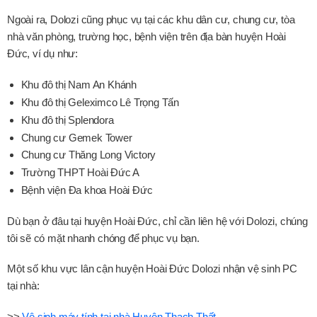
Ngoài ra, Dolozi cũng phục vụ tại các khu dân cư, chung cư, tòa
nhà văn phòng, trường học, bệnh viện trên địa bàn huyện Hoài
Đức, ví dụ như:
Khu đô thị Nam An Khánh
Khu đô thị Geleximco Lê Trọng Tấn
Khu đô thị Splendora
Chung cư Gemek Tower
Chung cư Thăng Long Victory
Trường THPT Hoài Đức A
Bệnh viện Đa khoa Hoài Đức
Dù bạn ở đâu tại huyện Hoài Đức, chỉ cần liên hệ với Dolozi, chúng
tôi sẽ có mặt nhanh chóng để phục vụ bạn.
Một số khu vực lân cận huyện Hoài Đức Dolozi nhận vệ sinh PC
tại nhà:
>>
Vệ sinh máy tính tại nhà Huyện Thạch Thất