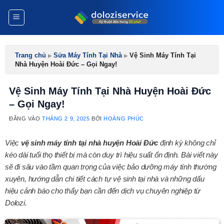
Bỏ
qua
nội
dung
Trang chủ
▸
Sửa Máy Tính Tại Nhà
▸
Vệ Sinh Máy Tính Tại
Nhà Huyện Hoài Đức – Gọi Ngay!
Vệ Sinh Máy Tính Tại Nhà Huyện Hoài Đức
– Gọi Ngay!
ĐĂNG VÀO
THÁNG 2 9, 2025
BỞI
HOÀNG PHÚC
Việc
vệ sinh máy tính tại nhà huyện Hoài Đức
định kỳ không chỉ
kéo dài tuổi thọ thiết bị mà còn duy trì hiệu suất ổn định. Bài viết này
sẽ đi sâu vào tầm quan trọng của việc bảo dưỡng máy tính thường
xuyên, hướng dẫn chi tiết cách tự vệ sinh tại nhà và những dấu
hiệu cảnh báo cho thấy bạn cần đến dịch vụ chuyên nghiệp từ
Dolozi.