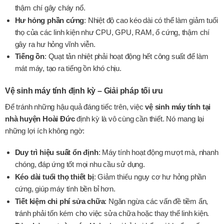
thậm chí gây cháy nổ.
Hư hỏng phần cứng
: Nhiệt độ cao kéo dài có thể làm giảm tuổi
thọ của các linh kiện như CPU, GPU, RAM, ổ cứng, thậm chí
gây ra hư hỏng vĩnh viễn.
Tiếng ồn
: Quạt tản nhiệt phải hoạt động hết công suất để làm
mát máy, tạo ra tiếng ồn khó chịu.
Vệ sinh máy tính định kỳ – Giải pháp tối ưu
Để tránh những hậu quả đáng tiếc trên, việc
vệ sinh máy tính tại
nhà huyện Hoài Đức
định kỳ là vô cùng cần thiết. Nó mang lại
những lợi ích không ngờ:
Duy trì hiệu suất ổn định
: Máy tính hoạt động mượt mà, nhanh
chóng, đáp ứng tốt mọi nhu cầu sử dụng.
Kéo dài tuổi thọ thiết bị
: Giảm thiểu nguy cơ hư hỏng phần
cứng, giúp máy tính bền bỉ hơn.
Tiết kiệm chi phí sửa chữa
: Ngăn ngừa các vấn đề tiềm ẩn,
tránh phải tốn kém cho việc sửa chữa hoặc thay thế linh kiện.