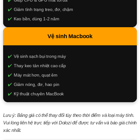
Giảm tình trạng treo, đơ, chậm
Keo bền, dùng 1-2 năm
250.000đ
Vệ sinh Macbook
XEM CHI TIẾT
Vệ sinh sạch bụi trong máy
Thay keo tản nhiệt cao cấp
Máy mát hơn, quạt êm
Giảm nóng, đơ, hao pin
Kỹ thuật chuyên MacBook
250.000đ
Lưu ý: Bảng giá có thể thay đổi tùy theo thời điểm và loại máy tính.
XEM CHI TIẾT
Vui lòng liên hệ trực tiếp với Dolozi để được tư vấn và báo giá chính
xác nhất.