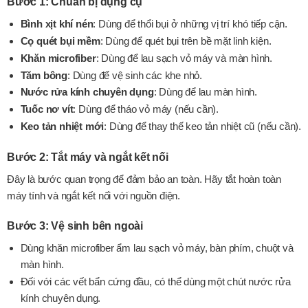
Bước 1: Chuẩn bị dụng cụ
Bình xịt khí nén
: Dùng để thổi bụi ở những vị trí khó tiếp cận.
Cọ quét bụi mềm
: Dùng để quét bụi trên bề mặt linh kiện.
Khăn microfiber
: Dùng để lau sạch vỏ máy và màn hình.
Tăm bông
: Dùng để vệ sinh các khe nhỏ.
Nước rửa kính chuyên dụng
: Dùng để lau màn hình.
Tuốc nơ vít
: Dùng để tháo vỏ máy (nếu cần).
Keo tản nhiệt mới
: Dùng để thay thế keo tản nhiệt cũ (nếu cần).
Bước 2: Tắt máy và ngắt kết nối
Đây là bước quan trọng để đảm bảo an toàn. Hãy tắt hoàn toàn
máy tính và ngắt kết nối với nguồn điện.
Bước 3: Vệ sinh bên ngoài
Dùng khăn microfiber ẩm lau sạch vỏ máy, bàn phím, chuột và
màn hình.
Đối với các vết bẩn cứng đầu, có thể dùng một chút nước rửa
kính chuyên dụng.