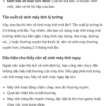
Đảm bảo an toàn sức khỏe
: Loại bỏ bụi bẩn, vi khuẩn, nấm
mốc, bảo vệ hệ hô hấp của bạn.
Tần suất vệ sinh máy tính lý tưởng
Vậy, bao lâu thì nên vệ sinh máy tính một lần? Tần suất lý tưởng là
3-6 tháng một lần. Tuy nhiên, nếu bạn sử dụng máy tính trong môi
trường nhiều bụi bẩn (gần công trình xây dựng, nhà máy, đường
xá…) hoặc thường xuyên hút thuốc lá, nên vệ sinh máy thường
xuyên hơn, khoảng 2-3 tháng một lần.
Dấu hiệu cho thấy cần vệ sinh máy tính ngay
Ngoài việc tuân thủ lịch vệ sinh định kỳ, bạn cũng nên chú ý đến
những dấu hiệu bất thường của máy tính. Nếu gặp phải một trong
các tình trạng sau, hãy vệ sinh máy ngay lập tức:
Máy tính hoạt động chậm chạp, treo đơ thường xuyên.
Quạt tản nhiệt kêu to bất thường.
Máy tính nóng lên nhanh chóng, đặc biệt là khi chơi game hoặc
chạy các ứng dụng nặng.