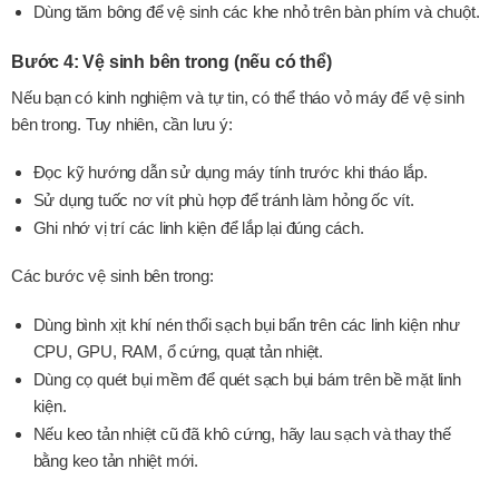
Dùng tăm bông để vệ sinh các khe nhỏ trên bàn phím và chuột.
Bước 4: Vệ sinh bên trong (nếu có thể)
Nếu bạn có kinh nghiệm và tự tin, có thể tháo vỏ máy để vệ sinh
bên trong. Tuy nhiên, cần lưu ý:
Đọc kỹ hướng dẫn sử dụng máy tính trước khi tháo lắp.
Sử dụng tuốc nơ vít phù hợp để tránh làm hỏng ốc vít.
Ghi nhớ vị trí các linh kiện để lắp lại đúng cách.
Các bước vệ sinh bên trong:
Dùng bình xịt khí nén thổi sạch bụi bẩn trên các linh kiện như
CPU, GPU, RAM, ổ cứng, quạt tản nhiệt.
Dùng cọ quét bụi mềm để quét sạch bụi bám trên bề mặt linh
kiện.
Nếu keo tản nhiệt cũ đã khô cứng, hãy lau sạch và thay thế
bằng keo tản nhiệt mới.