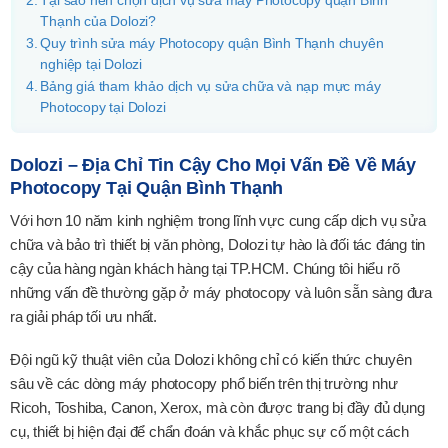
Tại sao nên chọn dịch vụ sửa máy Photocopy quận Bình
Thạnh của Dolozi?
Quy trình sửa máy Photocopy quận Bình Thạnh chuyên
nghiệp tại Dolozi
Bảng giá tham khảo dịch vụ sửa chữa và nạp mực máy
Photocopy tại Dolozi
Dolozi – Địa Chỉ Tin Cậy Cho Mọi Vấn Đề Về Máy
Photocopy Tại Quận Bình Thạnh
Với hơn 10 năm kinh nghiệm trong lĩnh vực cung cấp dịch vụ sửa
chữa và bảo trì thiết bị văn phòng, Dolozi tự hào là đối tác đáng tin
cậy của hàng ngàn khách hàng tại TP.HCM. Chúng tôi hiểu rõ
những vấn đề thường gặp ở máy photocopy và luôn sẵn sàng đưa
ra giải pháp tối ưu nhất.
Đội ngũ kỹ thuật viên của Dolozi không chỉ có kiến thức chuyên
sâu về các dòng máy photocopy phổ biến trên thị trường như
Ricoh, Toshiba, Canon, Xerox, mà còn được trang bị đầy đủ dụng
cụ, thiết bị hiện đại để chẩn đoán và khắc phục sự cố một cách