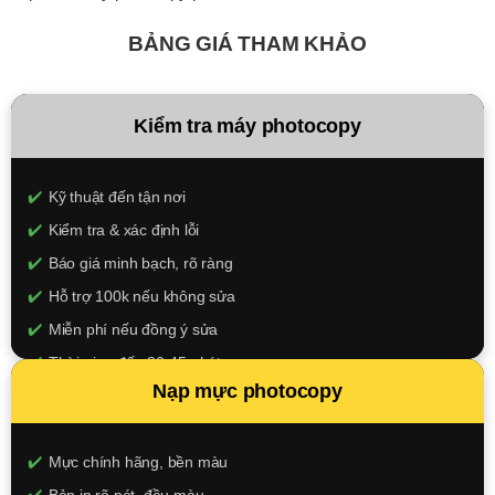
BẢNG GIÁ THAM KHẢO
Kiểm tra máy photocopy
Kỹ thuật đến tận nơi
Kiểm tra & xác định lỗi
Báo giá minh bạch, rõ ràng
Hỗ trợ 100k nếu không sửa
Miễn phí nếu đồng ý sửa
Thời gian đến 30-45 phút
Nạp mực photocopy
100.000đ
XEM CHI TIẾT
Mực chính hãng, bền màu
Bản in rõ nét, đều màu