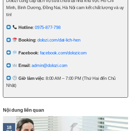
Dolozi cung cấp dịch vụ sửa chữa tại nhà khu vực Hồ Chí
Minh, Bình Dương, Đồng Nai, Hà Nội cam kết chất lượng và uy
tín!
Hotline
:
0975-877-798
Booking
:
dolozi.com/dat-lich-hen
Facebook
:
facebook.com/dolozicom
Email
:
admin@dolozi.com
Giờ làm việc
: 8:00 AM – 7:00 PM (Thứ Hai đến Chủ
Nhật)
Nội dung liên quan
18