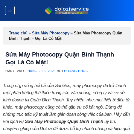
Bỏ
qua
nội
dung
Trang chủ
▸
Sửa Máy Photocopy
▸
Sửa Máy Photocopy Quận
Bình Thạnh – Gọi Là Có Mặt!
Sửa Máy Photocopy Quận Bình Thạnh –
Gọi Là Có Mặt!
ĐĂNG VÀO
THÁNG 2 16, 2025
BỞI
HOÀNG PHÚC
Trong nhịp sống hối hả của Sài Gòn, máy photocopy đã trở thành
một phần không thể thiếu trong các văn phòng, công ty và cơ sở
kinh doanh tại Quận Bình Thạnh. Tuy nhiên, như mọi thiết bị điện tử
khác, máy photocopy cũng có thể gặp sự cố bất ngờ. Đừng để
những trục trặc kỹ thuật làm gián đoạn công việc của bạn. Hãy đến
với dịch vụ
Sửa Máy Photocopy Quận Bình Thạnh
uy tín,
chuyên nghiệp của Dolozi để được hỗ trợ nhanh chóng và hiệu quả.