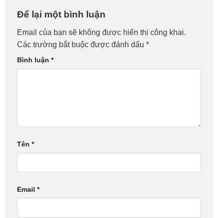
Để lại một bình luận
Vấp – Gọi Là Đến Liền!
Bình Tân – Gọi Là Có Ngay!
Email của bạn sẽ không được hiển thị công khai.
Các trường bắt buộc được đánh dấu
*
Bình luận
*
Tên
*
Email
*