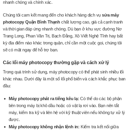
nhanh chóng và chính xác.
Chúng tôi cam kết mang đến cho khách hàng dịch vụ
sửa máy
photocopy Quận Bình Thạnh
chất lượng cao, giá cả cạnh tranh
và thời gian đáp ứng nhanh chóng. Dù bạn ở khu vực đường Nơ
Trang Long, Phan Văn Trị, Bạch Đằng, Xô Viết Nghệ Tĩnh hay bất
kỳ địa điểm nào khác trong quận, chỉ cần một cuộc gọi, chúng tôi
sẽ có mặt ngay để hỗ trợ bạn.
Các lổi máy photocopy thường gặp và cách xử lý
Trong quá trình sử dụng, máy photocopy có thể phát sinh nhiều lổi
khác nhau. Dưới đây là một số lổi phổ biến và cách khắc phục ban
đầu:
Máy photocopy phát ra tiếng kêu lạ:
Có thể do các bộ phận
bên trong máy bị khô dầu hoặc có vật lạ rơi vào. Bạn nên tắt
máy, kiểm tra kỹ và liên hệ với kỹ thuật viên nếu không tự xử lý
được.
Máy photocopy không nhận lệnh in:
Kiểm tra kết nối giữa