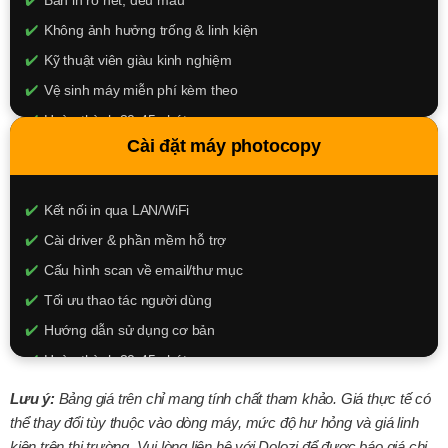
Không ảnh hưởng trống & linh kiện
Kỹ thuật viên giàu kinh nghiệm
Vệ sinh máy miễn phí kèm theo
Hoàn thành 30-45 phút
Cài đặt máy photocopy
450.000đ – 750.000đ
XEM CHI TIẾT
Kết nối in qua LAN/WiFi
Cài driver & phần mềm hỗ trợ
Cấu hình scan về email/thư mục
Tối ưu thao tác người dùng
Hướng dẫn sử dụng cơ bản
Hoàn thành 30-45 phút
150.000đ
Lưu ý:
Bảng giá trên chỉ mang tính chất tham khảo. Giá thực tế có
thể thay đổi tùy thuộc vào dòng máy, mức độ hư hỏng và giá linh
XEM CHI TIẾT
kiện trên thị trường. Vui lòng liên hệ với Dolozi để được báo giá chi