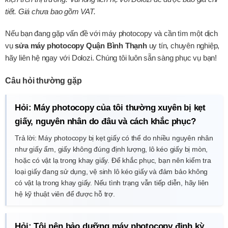
tiết. Giá chưa bao gồm VAT.
Nếu bạn đang gặp vấn đề với máy photocopy và cần tìm một dịch
vụ
sửa máy photocopy Quận Bình Thạnh
uy tín, chuyên nghiệp,
hãy liên hệ ngay với Dolozi. Chúng tôi luôn sẵn sàng phục vụ bạn!
Câu hỏi thường gặp
Hỏi: Máy photocopy của tôi thường xuyên bị kẹt
giấy, nguyên nhân do đâu và cách khắc phục?
Trả lời: Máy photocopy bị kẹt giấy có thể do nhiều nguyên nhân
như giấy ẩm, giấy không đúng định lượng, lô kéo giấy bị mòn,
hoặc có vật lạ trong khay giấy. Để khắc phục, bạn nên kiểm tra
loại giấy đang sử dụng, vệ sinh lô kéo giấy và đảm bảo không
có vật lạ trong khay giấy. Nếu tình trạng vẫn tiếp diễn, hãy liên
hệ kỹ thuật viên để được hỗ trợ.
Hỏi: Tôi nên bảo dưỡng máy photocopy định kỳ