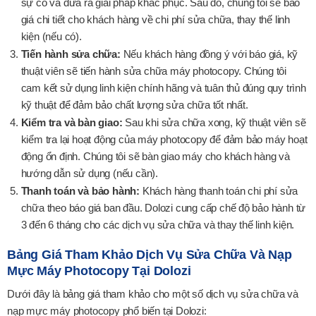
sự cố và đưa ra giải pháp khắc phục. Sau đó, chúng tôi sẽ báo
giá chi tiết cho khách hàng về chi phí sửa chữa, thay thế linh
kiện (nếu có).
Tiến hành sửa chữa:
Nếu khách hàng đồng ý với báo giá, kỹ
thuật viên sẽ tiến hành sửa chữa máy photocopy. Chúng tôi
cam kết sử dụng linh kiện chính hãng và tuân thủ đúng quy trình
kỹ thuật để đảm bảo chất lượng sửa chữa tốt nhất.
Kiểm tra và bàn giao:
Sau khi sửa chữa xong, kỹ thuật viên sẽ
kiểm tra lại hoạt động của máy photocopy để đảm bảo máy hoạt
động ổn định. Chúng tôi sẽ bàn giao máy cho khách hàng và
hướng dẫn sử dụng (nếu cần).
Thanh toán và bảo hành:
Khách hàng thanh toán chi phí sửa
chữa theo báo giá ban đầu. Dolozi cung cấp chế độ bảo hành từ
3 đến 6 tháng cho các dịch vụ sửa chữa và thay thế linh kiện.
Bảng Giá Tham Khảo Dịch Vụ Sửa Chữa Và Nạp
Mực Máy Photocopy Tại Dolozi
Dưới đây là bảng giá tham khảo cho một số dịch vụ sửa chữa và
nạp mực máy photocopy phổ biến tại Dolozi: