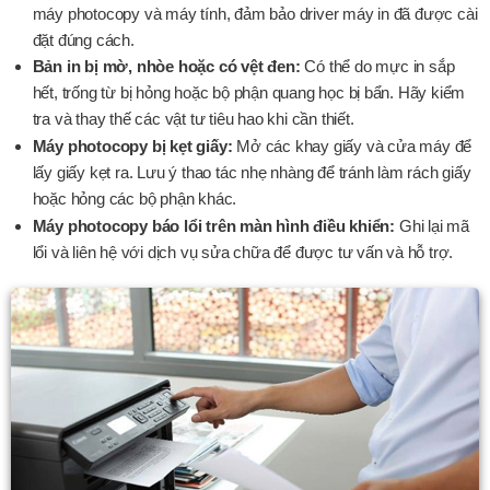
máy photocopy và máy tính, đảm bảo driver máy in đã được cài
đặt đúng cách.
Bản in bị mờ, nhòe hoặc có vệt đen:
Có thể do mực in sắp
hết, trống từ bị hỏng hoặc bộ phận quang học bị bẩn. Hãy kiểm
tra và thay thế các vật tư tiêu hao khi cần thiết.
Máy photocopy bị kẹt giấy:
Mở các khay giấy và cửa máy để
lấy giấy kẹt ra. Lưu ý thao tác nhẹ nhàng để tránh làm rách giấy
hoặc hỏng các bộ phận khác.
Máy photocopy báo lổi trên màn hình điều khiển:
Ghi lại mã
lổi và liên hệ với dịch vụ sửa chữa để được tư vấn và hỗ trợ.