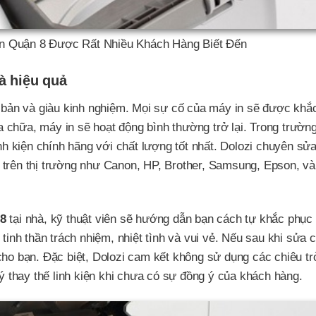
In Quận 8 Được Rất Nhiều Khách Hàng Biết Đến
à hiệu quả
i bản và giàu kinh nghiệm. Mọi sự cố của máy in sẽ được khắ
 chữa, máy in sẽ hoạt động bình thường trở lại. Trong trườn
inh kiện chính hãng với chất lượng tốt nhất. Dolozi chuyên sử
 trên thị trường như Canon, HP, Brother, Samsung, Epson, và
 8
tại nhà, kỹ thuật viên sẽ hướng dẫn bạn cách tự khắc phục
tinh thần trách nhiệm, nhiệt tình và vui vẻ. Nếu sau khi sửa c
cho bạn. Đặc biệt, Dolozi cam kết không sử dụng các chiêu t
 ý thay thế linh kiện khi chưa có sự đồng ý của khách hàng.