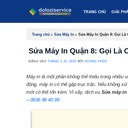
Bỏ
qua
TRANG CHỦ
GIẢI PH
nội
dung
Trang chủ
▸
Sửa Máy In
▸
Sửa Máy In Quận 8: Gọi Là 
Sửa Máy In Quận 8: Gọi Là C
ĐĂNG VÀO
THÁNG 2 20, 2025
BỞI
HOÀNG PHÚC
Máy in là một phần không thể thiếu trong nhiều v
động, máy in có thể gặp trục trặc. Nếu không xử
mới có thể tốn kém. Vì vậy, dịch vụ
Sửa máy in
–
0936 99 40 99