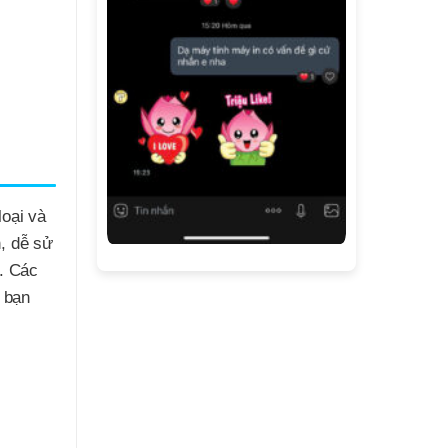
loại và
n, dễ sử
i. Các
 bạn