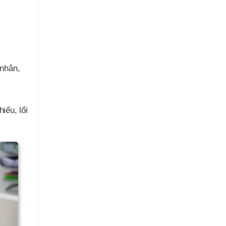
 nhân,
iếu, lổi