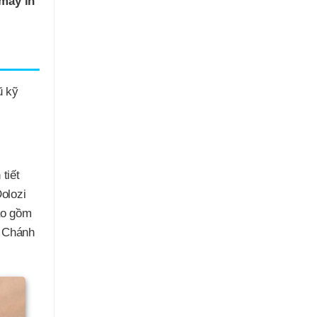
máy in
ũ kỹ
tiết
olozi
ao gồm
u Chánh