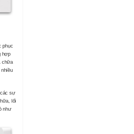
c phục
g hợp
a chữa
 nhiều
 các sự
hữa, lổi
rò như