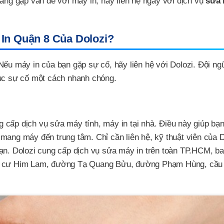
đang gặp vấn đề với máy in, hãy liên hệ ngay với dịch vụ
sửa 
In Quận 8 Của Dolozi?
Nếu máy in của bạn gặp sự cố, hãy liên hệ với Dolozi. Đội ng
hục sự cố một cách nhanh chóng.
cấp dịch vụ sửa máy tính, máy in tại nhà. Điều này giúp bạn 
mang máy đến trung tâm. Chỉ cần liên hệ, kỹ thuật viên của D
bạn. Dolozi cung cấp dịch vụ sửa máy in trên toàn TP.HCM, b
dân cư Him Lam, đường Tạ Quang Bửu, đường Phạm Hùng, cầ