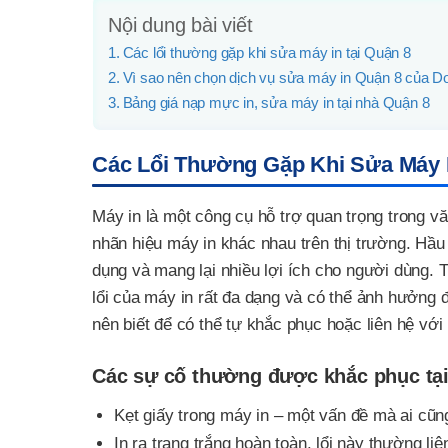
Nội dung bài viết
Các lổi thường gặp khi sửa máy in tại Quận 8
Vì sao nên chọn dịch vụ sửa máy in Quận 8 của Do
Bảng giá nạp mực in, sửa máy in tại nhà Quận 8
Các Lổi Thường Gặp Khi Sửa Máy I
Máy in là một công cụ hỗ trợ quan trọng trong vă
nhãn hiệu máy in khác nhau trên thị trường. Hầu 
dụng và mang lại nhiều lợi ích cho người dùng. T
lổi của máy in rất đa dạng và có thể ảnh hưởng
nên biết để có thể tự khắc phục hoặc liên hệ với 
Các sự cố thường được khắc phục tại
Kẹt giấy trong máy in – một vấn đề mà ai cũn
In ra trang trắng hoàn toàn. lổi này thường l