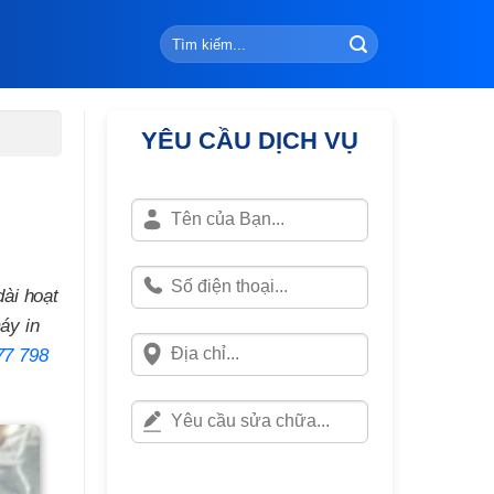
YÊU CẦU DỊCH VỤ
dài hoạt
áy in
77 798