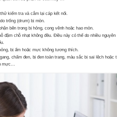
hử kiểm tra và cắm lại cáp kết nối.
do trống (drum) bị mòn.
ộ phận bên trong bị hỏng, cong vênh hoặc hao mòn.
chỗ đậm chỗ nhạt không đều. Điều này có thể do nhiều nguyên
ếu.
mỏng, bị ẩm hoặc mực không tương thích.
gang, chấm đen, bị đen toàn trang, màu sắc bị sai lệch hoặc th
ận mực…