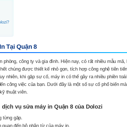
lozi?
n Tại Quận 8
n phòng, công ty và gia đình. Hiện nay, có rất nhiều mẫu mã, 
hết chúng được thiết kế nhỏ gọn, tích hợp công nghệ tiên tiế
uy nhiên, khi gặp sự cố, máy in có thể gây ra nhiều phiền toá
 đến công việc của bạn. Dưới đây là một số sự cố phổ biến mà
kỹ thuật viên.
 dịch vụ sửa máy in Quận 8 của Dolozi
g từng gặp.
iên quan đến bộ phận từ của máy in.