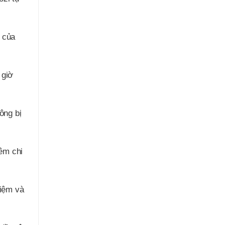
 của
 giờ
ông bị
êm chi
hiệm và