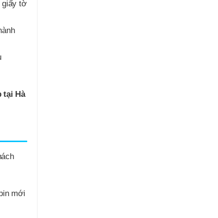
 giấy tờ
hành
ụ
 tại Hà
hách
pin mới