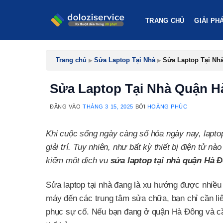
Bỏ
qua
TRANG CHỦ
GIẢI PH
nội
dung
Trang chủ
▸
Sửa Laptop Tại Nhà
▸
Sửa Laptop Tại Nh
Sửa Laptop Tại Nhà Quận H
ĐĂNG VÀO
THÁNG 3 15, 2025
BỞI
HOÀNG PHÚC
Khi cuộc sống ngày càng số hóa ngày nay, laptop
giải trí. Tuy nhiên, như bất kỳ thiết bị điện tử n
kiếm một dịch vụ
sửa laptop tại nhà quận Hà 
Sửa laptop tại nhà đang là xu hướng được nhiều 
máy đến các trung tâm sửa chữa, bạn chỉ cần liên
phục sự cố. Nếu bạn đang ở quận Hà Đông và cần 