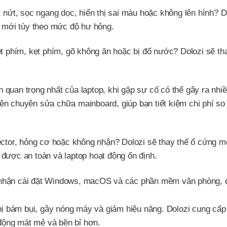
 nứt, sọc ngang dọc, hiển thị sai màu hoặc không lên hình? D
 mới tùy theo mức độ hư hỏng.
ệt phím, kẹt phím, gõ không ăn hoặc bị đổ nước? Dolozi sẽ th
 quan trọng nhất của laptop, khi gặp sự cố có thể gây ra nhi
iên chuyên sửa chữa mainboard, giúp bạn tiết kiệm chi phí so
ctor, hỏng cơ hoặc không nhận? Dolozi sẽ thay thế ổ cứng m
ược an toàn và laptop hoạt động ổn định.
nhận cài đặt Windows, macOS và các phần mềm văn phòng, 
ị bám bụi, gây nóng máy và giảm hiệu năng. Dolozi cung cấp
 động mát mẻ và bền bỉ hơn.