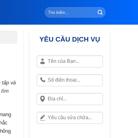
YÊU CẦU DỊCH VỤ
 tập và
 tìm
 mang
khắc
không