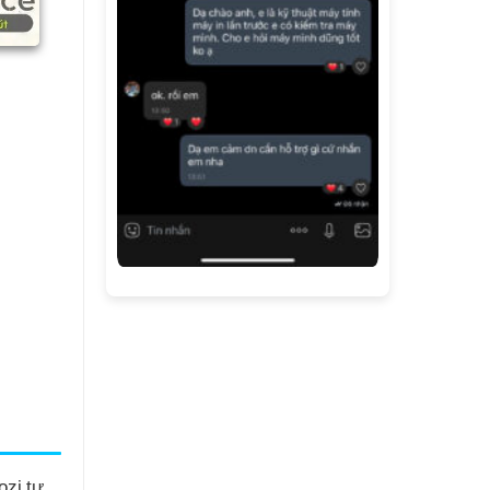
ozi tự