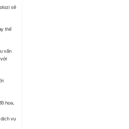
olozi sẽ
ay thế
ều vấn
 với
ới
đồ họa,
 dịch vụ