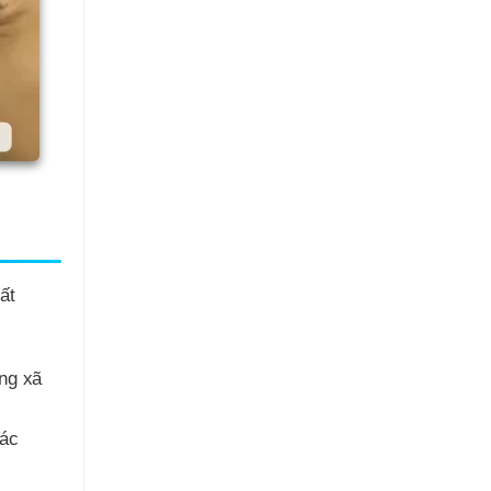
ất
ng xã
các