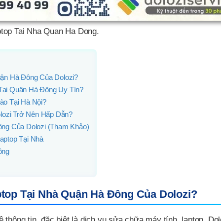
top Tai Nha Quan Ha Dong.
uận Hà Đông Của Dolozi?
Tại Quận Hà Đông Uy Tín?
ào Tại Hà Nội?
olozi Trở Nên Hấp Dẫn?
ông Của Dolozi (Tham Khảo)
aptop Tại Nhà
ông
top Tại Nhà Quận Hà Đông Của Dolozi?
thông tin, đặc biệt là dịch vụ sửa chữa máy tính, laptop, Dol