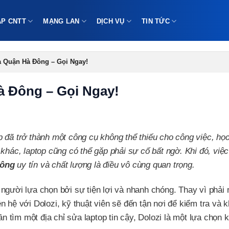
ÁP CNTT
MẠNG LAN
DỊCH VỤ
TIN TỨC
à Quận Hà Đông – Gọi Ngay!
à Đông – Gọi Ngay!
 đã trở thành một công cụ không thể thiếu cho công việc, học
ào khác, laptop cũng có thể gặp phải sự cố bất ngờ. Khi đó, việc
Đông
uy tín và chất lượng là điều vô cùng quan trọng.
người lựa chọn bởi sự tiện lợi và nhanh chóng. Thay vì phải
 hệ với Dolozi, kỹ thuật viên sẽ đến tận nơi để kiểm tra và 
tìm một địa chỉ sửa laptop tin cậy, Dolozi là một lựa chọn 