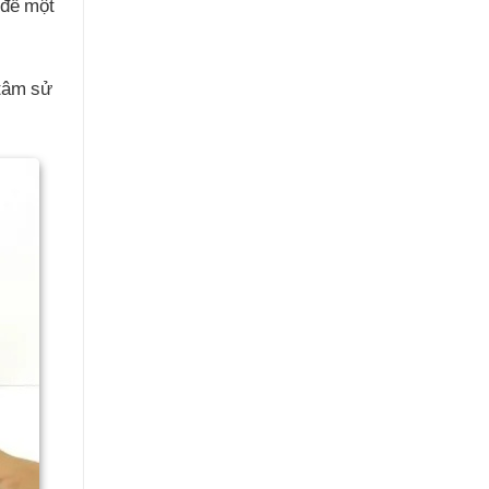
 đề một
 tâm sử