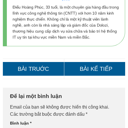
Điểu Hoàng Phúc, 33 tuổi, là một chuyên gia hàng đầu trong
lĩnh vực công nghệ thông tin (CNTT) với hơn 10 năm kinh
nghiệm thực chiến. Không chỉ là một kỹ thuật viên lành
nghề, anh còn là nhà sáng lập và giám đốc của Dolozi,
thương hiệu cung cấp dịch vụ sửa chữa và bảo trì hệ thống
IT uy tín tại khu vực miền Nam và miền Bắc.
Sửa Laptop Tại Nhà Huyện
Sửa Laptop Tại Nhà Huyện
Để lại một bình luận
Thường Tín – Gọi Là Có
Thanh Oai – Gọi Là Có Mặt!
Email của bạn sẽ không được hiển thị công khai.
Ngay!
Các trường bắt buộc được đánh dấu
*
Bình luận
*