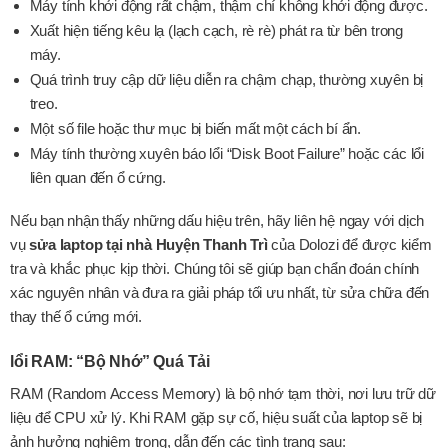
Máy tính khởi động rất chậm, thậm chí không khởi động được.
Xuất hiện tiếng kêu lạ (lạch cạch, rè rè) phát ra từ bên trong
máy.
Quá trình truy cập dữ liệu diễn ra chậm chạp, thường xuyên bị
treo.
Một số file hoặc thư mục bị biến mất một cách bí ẩn.
Máy tính thường xuyên báo lổi “Disk Boot Failure” hoặc các lổi
liên quan đến ổ cứng.
Nếu bạn nhận thấy những dấu hiệu trên, hãy liên hệ ngay với dịch
vụ
sửa laptop tại nhà Huyện Thanh Trì
của Dolozi để được kiểm
tra và khắc phục kịp thời. Chúng tôi sẽ giúp bạn chẩn đoán chính
xác nguyên nhân và đưa ra giải pháp tối ưu nhất, từ sửa chữa đến
thay thế ổ cứng mới.
lổi RAM: “Bộ Nhớ” Quá Tải
RAM (Random Access Memory) là bộ nhớ tạm thời, nơi lưu trữ dữ
liệu để CPU xử lý. Khi RAM gặp sự cố, hiệu suất của laptop sẽ bị
ảnh hưởng nghiêm trọng, dẫn đến các tình trạng sau: