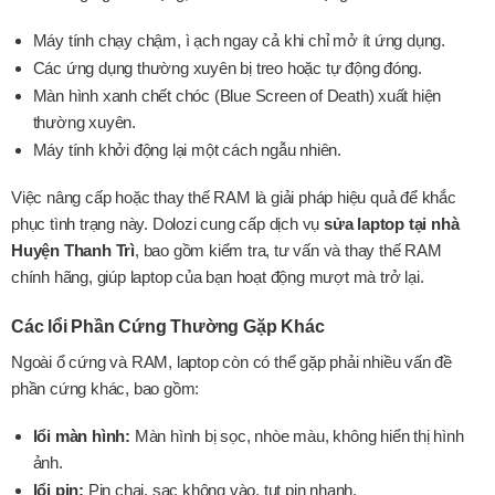
Máy tính chạy chậm, ì ạch ngay cả khi chỉ mở ít ứng dụng.
Các ứng dụng thường xuyên bị treo hoặc tự động đóng.
Màn hình xanh chết chóc (Blue Screen of Death) xuất hiện
thường xuyên.
Máy tính khởi động lại một cách ngẫu nhiên.
Việc nâng cấp hoặc thay thế RAM là giải pháp hiệu quả để khắc
phục tình trạng này. Dolozi cung cấp dịch vụ
sửa laptop tại nhà
Huyện Thanh Trì
, bao gồm kiểm tra, tư vấn và thay thế RAM
chính hãng, giúp laptop của bạn hoạt động mượt mà trở lại.
Các lổi Phần Cứng Thường Gặp Khác
Ngoài ổ cứng và RAM, laptop còn có thể gặp phải nhiều vấn đề
phần cứng khác, bao gồm:
lổi màn hình:
Màn hình bị sọc, nhòe màu, không hiển thị hình
ảnh.
lổi pin:
Pin chai, sạc không vào, tụt pin nhanh.