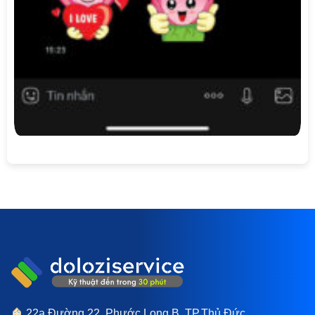
22a Đường 22, Phước Long B, TP.Thủ Đức