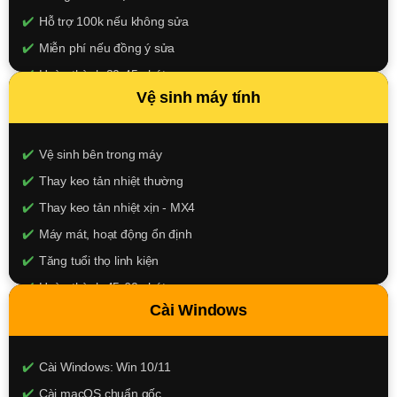
Hỗ trợ 100k nếu không sửa
Miễn phí nếu đồng ý sửa
Hoàn thành 30-45 phút
Vệ sinh máy tính
100.000đ
XEM CHI TIẾT
Vệ sinh bên trong máy
Thay keo tản nhiệt thường
Thay keo tản nhiệt xịn - MX4
Máy mát, hoạt động ổn định
Tăng tuổi thọ linh kiện
Hoàn thành 45-60 phút
Cài Windows
150k - 250k
XEM CHI TIẾT
Cài Windows: Win 10/11
Cài macOS chuẩn gốc