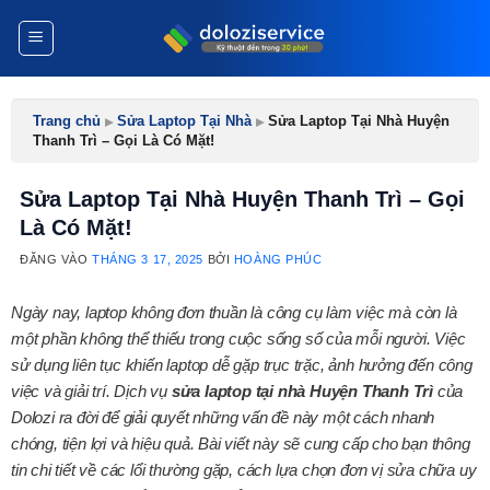
Bỏ
qua
nội
dung
Trang chủ
▸
Sửa Laptop Tại Nhà
▸
Sửa Laptop Tại Nhà Huyện
Thanh Trì – Gọi Là Có Mặt!
Sửa Laptop Tại Nhà Huyện Thanh Trì – Gọi
Là Có Mặt!
ĐĂNG VÀO
THÁNG 3 17, 2025
BỞI
HOÀNG PHÚC
Ngày nay, laptop không đơn thuần là công cụ làm việc mà còn là
một phần không thể thiếu trong cuộc sống số của mỗi người. Việc
sử dụng liên tục khiến laptop dễ gặp trục trặc, ảnh hưởng đến công
việc và giải trí. Dịch vụ
sửa laptop tại nhà Huyện Thanh Trì
của
Dolozi ra đời để giải quyết những vấn đề này một cách nhanh
chóng, tiện lợi và hiệu quả. Bài viết này sẽ cung cấp cho bạn thông
tin chi tiết về các lổi thường gặp, cách lựa chọn đơn vị sửa chữa uy