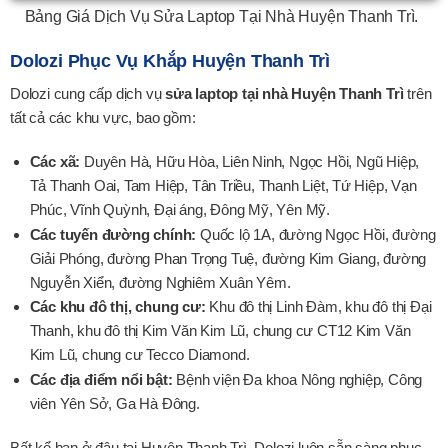
Bảng Giá Dịch Vụ Sửa Laptop Tại Nhà Huyện Thanh Trì.
Dolozi Phục Vụ Khắp Huyện Thanh Trì
Dolozi cung cấp dịch vụ
sửa laptop tại nhà Huyện Thanh Trì
trên
tất cả các khu vực, bao gồm:
Các xã:
Duyên Hà, Hữu Hòa, Liên Ninh, Ngọc Hồi, Ngũ Hiệp,
Tả Thanh Oai, Tam Hiệp, Tân Triều, Thanh Liệt, Tứ Hiệp, Vạn
Phúc, Vĩnh Quỳnh, Đại áng, Đông Mỹ, Yên Mỹ.
Các tuyến đường chính:
Quốc lộ 1A, đường Ngọc Hồi, đường
Giải Phóng, đường Phan Trọng Tuệ, đường Kim Giang, đường
Nguyễn Xiển, đường Nghiêm Xuân Yêm.
Các khu đô thị, chung cư:
Khu đô thị Linh Đàm, khu đô thị Đại
Thanh, khu đô thị Kim Văn Kim Lũ, chung cư CT12 Kim Văn
Kim Lũ, chung cư Tecco Diamond.
Các địa điểm nổi bật:
Bệnh viện Đa khoa Nông nghiệp, Công
viên Yên Sở, Ga Hà Đông.
Bất kể bạn ở đâu tại Huyện Thanh Trì, Dolozi luôn sẵn sàng phục