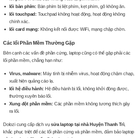
lổi bàn phím:
Bàn phím bị liệt phím, kẹt phím, gõ không ăn.
lổi touchpad:
Touchpad không hoạt động, hoạt động không
chính xác.
lổi card mạng:
Không kết nối được WiFi, mạng chập chờn.
Các lổi Phần Mềm Thường Gặp
Bên cạnh các vấn đề phần cứng, laptop cũng có thể gặp phải các
lổi phần mềm, chẳng hạn như:
Virus, malware:
Máy tính bị nhiễm virus, hoạt động chậm chạp,
xuất hiện quảng cáo lạ.
lổi hệ điều hành:
Hệ điều hành bị lổi, không khởi động được,
thường xuyên báo lổi.
Xung đột phần mềm:
Các phần mềm không tương thích gây
ra lổi.
Dolozi cung cấp dịch vụ
sửa laptop tại nhà Huyện Thanh Trì
,
khắc phục triệt để các lổi phần cứng và phần mềm, đảm bảo laptop