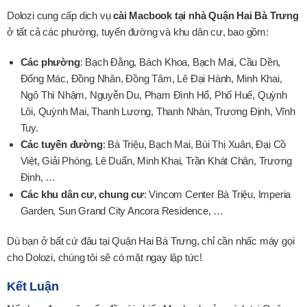
Dolozi cung cấp dịch vụ
cài Macbook tại nhà Quận Hai Bà Trưng
ở tất cả các phường, tuyến đường và khu dân cư, bao gồm:
Các phường
: Bạch Đằng, Bách Khoa, Bạch Mai, Cầu Dền,
Đống Mác, Đồng Nhân, Đồng Tâm, Lê Đại Hành, Minh Khai,
Ngô Thì Nhậm, Nguyễn Du, Phạm Đình Hổ, Phố Huế, Quỳnh
Lôi, Quỳnh Mai, Thanh Lương, Thanh Nhàn, Trương Định, Vĩnh
Tuy.
Các tuyến đường
: Bà Triệu, Bạch Mai, Bùi Thị Xuân, Đại Cồ
Việt, Giải Phóng, Lê Duẩn, Minh Khai, Trần Khát Chân, Trương
Định, …
Các khu dân cư, chung cư
: Vincom Center Bà Triệu, Imperia
Garden, Sun Grand City Ancora Residence, …
Dù bạn ở bất cứ đâu tại Quận Hai Bà Trưng, chỉ cần nhấc máy gọi
cho Dolozi, chúng tôi sẽ có mặt ngay lập tức!
Kết Luận