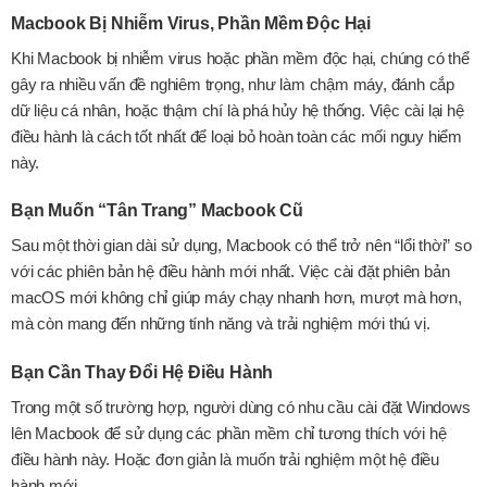
Macbook Bị Nhiễm Virus, Phần Mềm Độc Hại
Khi Macbook bị nhiễm virus hoặc phần mềm độc hại, chúng có thể
gây ra nhiều vấn đề nghiêm trọng, như làm chậm máy, đánh cắp
dữ liệu cá nhân, hoặc thậm chí là phá hủy hệ thống. Việc cài lại hệ
điều hành là cách tốt nhất để loại bỏ hoàn toàn các mối nguy hiểm
này.
Bạn Muốn “Tân Trang” Macbook Cũ
Sau một thời gian dài sử dụng, Macbook có thể trở nên “lổi thời” so
với các phiên bản hệ điều hành mới nhất. Việc cài đặt phiên bản
macOS mới không chỉ giúp máy chạy nhanh hơn, mượt mà hơn,
mà còn mang đến những tính năng và trải nghiệm mới thú vị.
Bạn Cần Thay Đổi Hệ Điều Hành
Trong một số trường hợp, người dùng có nhu cầu cài đặt Windows
lên Macbook để sử dụng các phần mềm chỉ tương thích với hệ
điều hành này. Hoặc đơn giản là muốn trải nghiệm một hệ điều
hành mới.