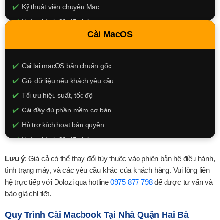
Kỹ thuật viên chuyên Mac
Hoàn thành 30-45 phút
Cài MacOS
250.000đ
XEM CHI TIẾT
Cài lại macOS bản chuẩn gốc
Giữ dữ liệu nếu khách yêu cầu
Tối ưu hiệu suất, tốc độ
Cài đầy đủ phần mềm cơ bản
Hỗ trợ kích hoạt bản quyền
Hoàn thành 30-45 phút
350.000đ
Lưu ý
: Giá cả có thể thay đổi tùy thuộc vào phiên bản hệ điều hành,
tình trạng máy, và các yêu cầu khác của khách hàng. Vui lòng liên
XEM CHI TIẾT
hệ trực tiếp với Dolozi qua hotline
0975 877 798
để được tư vấn và
báo giá chi tiết.
Quy Trình Cài Macbook Tại Nhà Quận Hai Bà