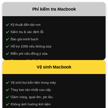
Phí kiểm tra Macbook
Kỹ thuật đến tận nơi
Kiểm tra & xác định lỗi
Báo giá minh bạch
Hỗ trợ 100k nếu không sửa
Miễn phí nếu đồng ý sửa
Thời gian đến 30-45 phút
Vệ sinh Macbook
100.000đ
XEM CHI TIẾT
Vệ sinh bụi bẩn bên trong máy
Thay keo tản nhiệt cao cấp
Giảm nóng, quạt êm, pin lâu
Không ảnh hưởng linh kiện