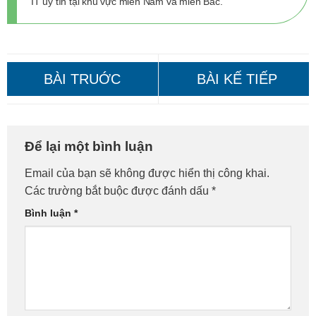
IT uy tín tại khu vực miền Nam và miền Bắc.
Cài Macbook Tại Nhà Quận
Cài Macbook Tại Nhà Quận
Để lại một bình luận
Hoàn Kiếm – Gọi Ngay!
Hà Đông – Giá Tốt Cho
Email của bạn sẽ không được hiển thị công khai.
HSSV!
Các trường bắt buộc được đánh dấu
*
Bình luận
*