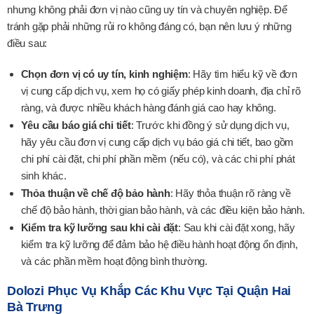
nhưng không phải đơn vị nào cũng uy tín và chuyên nghiệp. Để
tránh gặp phải những rủi ro không đáng có, bạn nên lưu ý những
điều sau:
Chọn đơn vị có uy tín, kinh nghiệm
: Hãy tìm hiểu kỹ về đơn
vị cung cấp dịch vụ, xem họ có giấy phép kinh doanh, địa chỉ rõ
ràng, và được nhiều khách hàng đánh giá cao hay không.
Yêu cầu báo giá chi tiết
: Trước khi đồng ý sử dụng dịch vụ,
hãy yêu cầu đơn vị cung cấp dịch vụ báo giá chi tiết, bao gồm
chi phí cài đặt, chi phí phần mềm (nếu có), và các chi phí phát
sinh khác.
Thỏa thuận về chế độ bảo hành
: Hãy thỏa thuận rõ ràng về
chế độ bảo hành, thời gian bảo hành, và các điều kiện bảo hành.
Kiểm tra kỹ lưỡng sau khi cài đặt
: Sau khi cài đặt xong, hãy
kiểm tra kỹ lưỡng để đảm bảo hệ điều hành hoạt động ổn định,
và các phần mềm hoạt động bình thường.
Dolozi Phục Vụ Khắp Các Khu Vực Tại Quận Hai
Bà Trưng