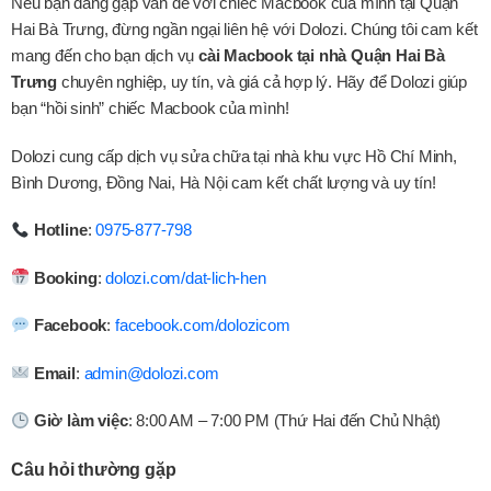
Nếu bạn đang gặp vấn đề với chiếc Macbook của mình tại Quận
Hai Bà Trưng, đừng ngần ngại liên hệ với Dolozi. Chúng tôi cam kết
mang đến cho bạn dịch vụ
cài Macbook tại nhà Quận Hai Bà
Trưng
chuyên nghiệp, uy tín, và giá cả hợp lý. Hãy để Dolozi giúp
bạn “hồi sinh” chiếc Macbook của mình!
Dolozi cung cấp dịch vụ sửa chữa tại nhà khu vực Hồ Chí Minh,
Bình Dương, Đồng Nai, Hà Nội cam kết chất lượng và uy tín!
Hotline
:
0975-877-798
Booking
:
dolozi.com/dat-lich-hen
Facebook
:
facebook.com/dolozicom
Email
:
admin@dolozi.com
Giờ làm việc
: 8:00 AM – 7:00 PM (Thứ Hai đến Chủ Nhật)
Câu hỏi thường gặp