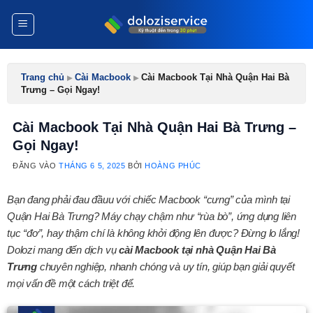
Bỏ
qua
nội
dung
Trang chủ
▸
Cài Macbook
▸
Cài Macbook Tại Nhà Quận Hai Bà
Trưng – Gọi Ngay!
Cài Macbook Tại Nhà Quận Hai Bà Trưng –
Gọi Ngay!
ĐĂNG VÀO
THÁNG 6 5, 2025
BỞI
HOÀNG PHÚC
Bạn đang phải đau đầuu với chiếc Macbook “cưng” của mình tại
Quận Hai Bà Trưng? Máy chạy chậm như “rùa bò”, ứng dụng liên
tục “đơ”, hay thậm chí là không khởi động lên được? Đừng lo lắng!
Dolozi mang đến dịch vụ
cài Macbook tại nhà Quận Hai Bà
Trưng
chuyên nghiệp, nhanh chóng và uy tín, giúp bạn giải quyết
mọi vấn đề một cách triệt để.