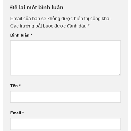
Để lại một bình luận
Win/MacOS Tận Nơi!
Mê Linh – Gọi Ngay!
Email của bạn sẽ không được hiển thị công khai.
Các trường bắt buộc được đánh dấu
*
Bình luận
*
Tên
*
Email
*