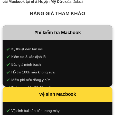
cài Macbook tại nhà Huyện Mỹ Đức
của Dolozi:
BẢNG GIÁ THAM KHẢO
Phí kiểm tra Macbook
Kỹ thuật đến tận nơi
Kiểm tra & xác định lỗi
Báo giá minh bạch
Hỗ trợ 100k nếu không sửa
Miễn phí nếu đồng ý sửa
Thời gian đến 30-45 phút
Vệ sinh Macbook
100.000đ
XEM CHI TIẾT
Vệ sinh bụi bẩn bên trong máy