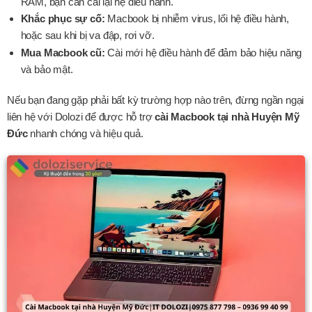
RAM, bạn cần cài lại hệ điều hành.
Khắc phục sự cố:
Macbook bị nhiễm virus, lổi hệ điều hành,
hoặc sau khi bị va đập, rơi vỡ.
Mua Macbook cũ:
Cài mới hệ điều hành để đảm bảo hiệu năng
và bảo mật.
Nếu bạn đang gặp phải bất kỳ trường hợp nào trên, đừng ngần ngại
liên hệ với Dolozi để được hỗ trợ
cài Macbook tại nhà Huyện Mỹ
Đức
nhanh chóng và hiệu quả.