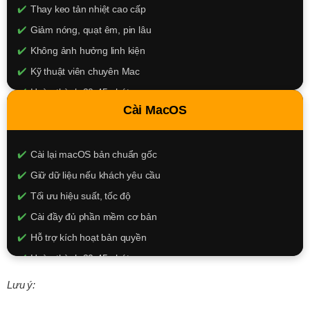
Thay keo tản nhiệt cao cấp
Giảm nóng, quạt êm, pin lâu
Không ảnh hưởng linh kiện
Kỹ thuật viên chuyên Mac
Hoàn thành 30-45 phút
Cài MacOS
250.000đ
XEM CHI TIẾT
Cài lại macOS bản chuẩn gốc
Giữ dữ liệu nếu khách yêu cầu
Tối ưu hiệu suất, tốc độ
Cài đầy đủ phần mềm cơ bản
Hỗ trợ kích hoạt bản quyền
Hoàn thành 30-45 phút
350.000đ
Lưu ý: