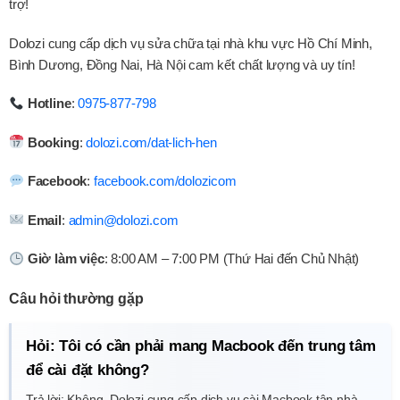
trợ!
Dolozi cung cấp dịch vụ sửa chữa tại nhà khu vực Hồ Chí Minh,
Bình Dương, Đồng Nai, Hà Nội cam kết chất lượng và uy tín!
Hotline
:
0975-877-798
Booking
:
dolozi.com/dat-lich-hen
Facebook
:
facebook.com/dolozicom
Email
:
admin@dolozi.com
Giờ làm việc
: 8:00 AM – 7:00 PM (Thứ Hai đến Chủ Nhật)
Câu hỏi thường gặp
Hỏi: Tôi có cần phải mang Macbook đến trung tâm
để cài đặt không?
Trả lời: Không, Dolozi cung cấp dịch vụ cài Macbook tận nhà,