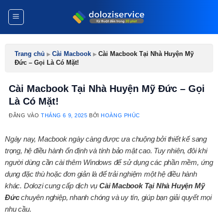
Bỏ
qua
nội
dung
Trang chủ
▸
Cài Macbook
▸
Cài Macbook Tại Nhà Huyện Mỹ
Đức – Gọi Là Có Mặt!
Cài Macbook Tại Nhà Huyện Mỹ Đức – Gọi
Là Có Mặt!
ĐĂNG VÀO
THÁNG 6 9, 2025
BỞI
HOÀNG PHÚC
Ngày nay, Macbook ngày càng được ưa chuộng bởi thiết kế sang
trọng, hệ điều hành ổn định và tính bảo mật cao. Tuy nhiên, đôi khi
người dùng cần cài thêm Windows để sử dụng các phần mềm, ứng
dụng đặc thù hoặc đơn giản là để trải nghiệm một hệ điều hành
khác. Dolozi cung cấp dịch vụ
Cài Macbook Tại Nhà Huyện Mỹ
Đức
chuyên nghiệp, nhanh chóng và uy tín, giúp bạn giải quyết mọi
nhu cầu.