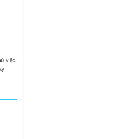
hử việc.
ay