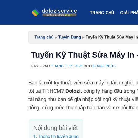
Bỏ
qua
TRANG CHỦ
GIẢI PH
nội
dung
Trang chủ
▸
Tuyển Dụng
▸
Tuyển Kỹ Thuật Sửa Máy I
Tuyển Kỹ Thuật Sửa Máy In
ĐĂNG VÀO
THÁNG 1 27, 2025
BỞI
HOÀNG PHÚC
Bạn là một kỹ thuật viên sửa máy in lành nghề,
tốt tại TP.HCM?
Dolozi
, công ty hàng đầu trong
tài năng như bạn để gia nhập đội ngũ kỹ thuật vi
động, cùng mức thu nhập hấp dẫn và cơ hội thăn
Nội dung bài viết
Thông tin tuyển dụng