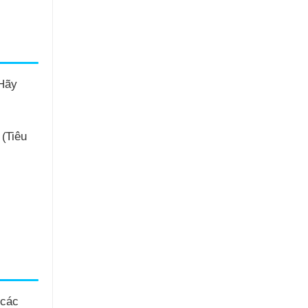
 Hãy
 (Tiêu
 các