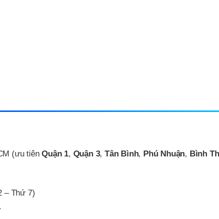
CM (ưu tiên
Quận 1
,
Quận 3
,
Tân Bình
,
Phú Nhuận
,
Bình T
2 – Thứ 7)
.