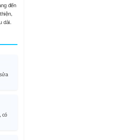
ng đến
thiện,
u dài.
 sửa
, có