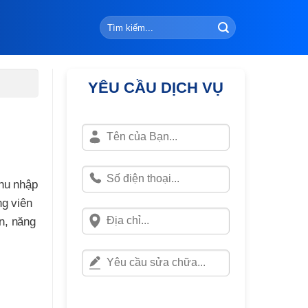
YÊU CẦU DỊCH VỤ
thu nhập
ng viên
ện, năng