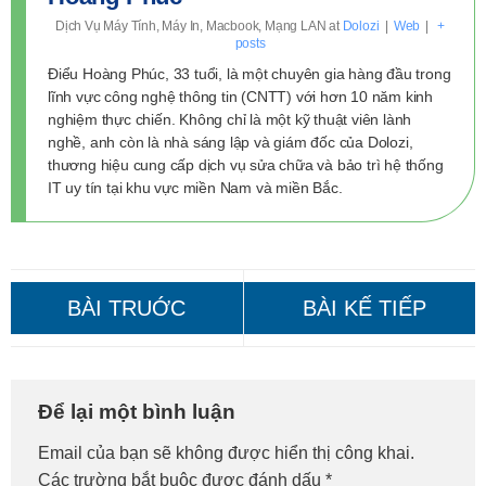
Dịch Vụ Máy Tính, Máy In, Macbook, Mạng LAN
at
Dolozi
|
Web
|
+
posts
Điểu Hoàng Phúc, 33 tuổi, là một chuyên gia hàng đầu trong
lĩnh vực công nghệ thông tin (CNTT) với hơn 10 năm kinh
nghiệm thực chiến. Không chỉ là một kỹ thuật viên lành
nghề, anh còn là nhà sáng lập và giám đốc của Dolozi,
thương hiệu cung cấp dịch vụ sửa chữa và bảo trì hệ thống
IT uy tín tại khu vực miền Nam và miền Bắc.
Màn Hình Máy Tính Không
Lỗi USB Device Not
Để lại một bình luận
Lên? Sửa Ngay!
Recognized? Sửa Ngay!
Email của bạn sẽ không được hiển thị công khai.
Các trường bắt buộc được đánh dấu
*