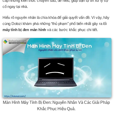
cấp những kiến thức chuyên sâu, dễ hiểu, giúp bạn tự tin xử lý sự
cố ngay tại nhà.
Hiểu rõ nguyên nhân là chìa khóa để giải quyết vấn đề. Vì vậy, hãy
cùng Dolozi khám phá những “thủ phạm” phổ biến nhất gây ra lổi
máy tính bị đen màn hình
và các bước khắc phục chi tiết.
Màn Hình Máy Tính Bị Đen: Nguyên Nhân Và Các Giải Pháp
Khắc Phục Hiệu Quả.