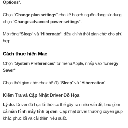
Options
“.
Chọn “
Change plan settings
” cho kế hoạch nguồn đang sử dụng,
chọn “
Change advanced power settings
“.
Mở rộng “
Sleep
” và “
Hibernate
“, điều chỉnh thời gian chờ cho phù
hợp.
Cách thực hiện Mac
Chọn “
System Preferences
” từ menu Apple, nhấp vào “
Energy
Saver
“.
Chọn thời gian chờ cho chế độ “
Sleep
” và “
Hibernation
“.
Kiểm Tra và Cập Nhật Driver Đồ Họa
Lý do:
Driver đồ họa lổi thời có thể gây ra nhiều vấn đề, bao gồm
cả
màn hình máy tính bị đen
. Cập nhật driver thường xuyên giúp
khắc phục lổi và cải thiện hiệu suất.