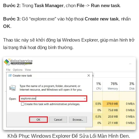
Bước 2:
Trong
Task Manager
, chọn
File
->
Run new task
.
Bước 3:
Gõ “explorer.exe” vào hộp thoại
Create new task
, nhấn
OK
.
Thao tác này sẽ khởi động lại Windows Explorer, giúp màn hình trở
lại trạng thái hoạt động bình thường.
Khôi Phục Windows Explorer Để Sửa Lổi Màn Hình Đen.