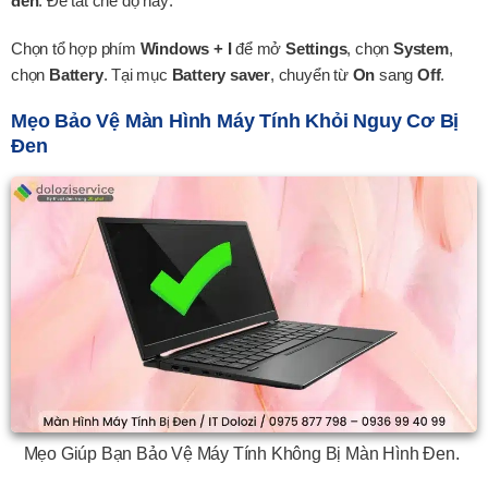
đen
. Để tắt chế độ này:
Chọn tổ hợp phím
Windows + I
để mở
Settings
, chọn
System
,
chọn
Battery
. Tại mục
Battery saver
, chuyển từ
On
sang
Off
.
Mẹo Bảo Vệ Màn Hình Máy Tính Khỏi Nguy Cơ Bị
Đen
Mẹo Giúp Bạn Bảo Vệ Máy Tính Không Bị Màn Hình Đen.