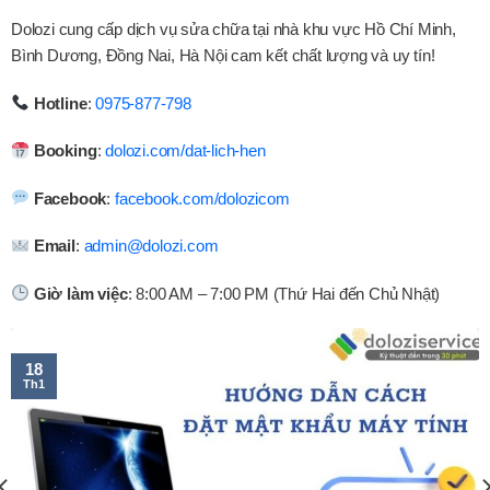
Dolozi cung cấp dịch vụ sửa chữa tại nhà khu vực Hồ Chí Minh,
Bình Dương, Đồng Nai, Hà Nội cam kết chất lượng và uy tín!
Hotline
:
0975-877-798
Booking
:
dolozi.com/dat-lich-hen
Facebook
:
facebook.com/dolozicom
Email
:
admin@dolozi.com
Giờ làm việc
: 8:00 AM – 7:00 PM (Thứ Hai đến Chủ Nhật)
18
Th1