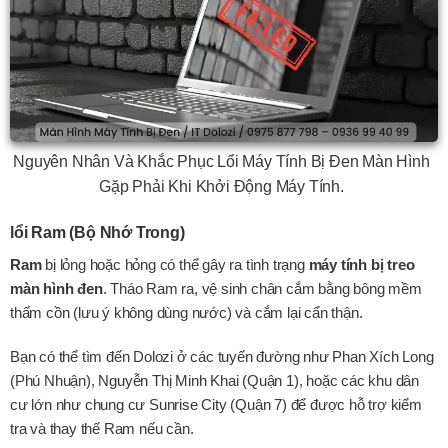
Nguyên Nhân Và Khắc Phục Lổi Máy Tính Bị Đen Màn Hình
Gặp Phải Khi Khởi Động Máy Tính.
lổi Ram (Bộ Nhớ Trong)
Ram
bị lỏng hoặc hỏng có thể gây ra tình trạng
máy tính bị treo
màn hình đen
. Tháo Ram ra, vệ sinh chân cắm bằng bông mềm
thấm cồn (lưu ý không dùng nước) và cắm lại cẩn thận.
Bạn có thể tìm đến Dolozi ở các tuyến đường như Phan Xích Long
(Phú Nhuận), Nguyễn Thị Minh Khai (Quận 1), hoặc các khu dân
cư lớn như chung cư Sunrise City (Quận 7) để được hỗ trợ kiểm
tra và thay thế Ram nếu cần.