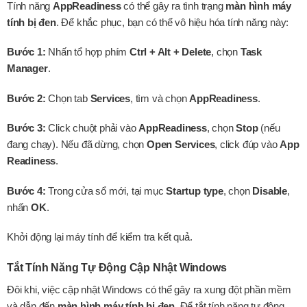
Tính năng
AppReadiness
có thể gây ra tình trạng
màn hình máy
tính bị đen
. Để khắc phục, bạn có thể vô hiệu hóa tính năng này:
Bước 1:
Nhấn tổ hợp phím
Ctrl + Alt + Delete
, chọn
Task
Manager
.
Bước 2:
Chọn tab
Services
, tìm và chọn
AppReadiness
.
Bước 3:
Click chuột phải vào
AppReadiness
, chọn
Stop
(nếu
đang chạy). Nếu đã dừng, chọn
Open Services
, click đúp vào
App
Readiness
.
Bước 4:
Trong cửa sổ mới, tại mục
Startup type
, chọn
Disable
,
nhấn
OK
.
Khởi động lại máy tính để kiểm tra kết quả.
Tắt Tính Năng Tự Động Cập Nhật Windows
Đôi khi, việc cập nhật Windows có thể gây ra xung đột phần mềm
và dẫn đến
màn hình máy tính bị đen
. Để tắt tính năng tự động