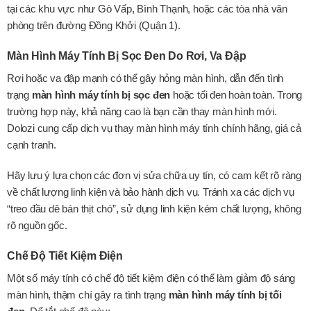
tại các khu vực như Gò Vấp, Bình Thạnh, hoặc các tòa nhà văn
phòng trên đường Đồng Khởi (Quận 1).
Màn Hình Máy Tính Bị Sọc Đen Do Rơi, Va Đập
Rơi hoặc va đập mạnh có thể gây hỏng màn hình, dẫn đến tình
trạng
màn hình máy tính bị sọc đen
hoặc tối đen hoàn toàn. Trong
trường hợp này, khả năng cao là bạn cần thay màn hình mới.
Dolozi cung cấp dịch vụ thay màn hình máy tính chính hãng, giá cả
cạnh tranh.
Hãy lưu ý lựa chọn các đơn vị sửa chữa uy tín, có cam kết rõ ràng
về chất lượng linh kiện và bảo hành dịch vụ. Tránh xa các dịch vụ
“treo đầu dê bán thịt chó”, sử dụng linh kiện kém chất lượng, không
rõ nguồn gốc.
Chế Độ Tiết Kiệm Điện
Một số máy tính có chế độ tiết kiệm điện có thể làm giảm độ sáng
màn hình, thậm chí gây ra tình trạng
màn hình máy tính bị tối