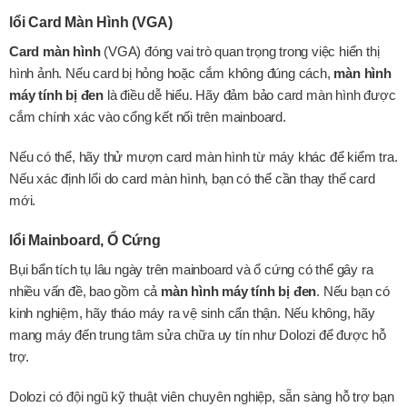
lổi Card Màn Hình (VGA)
Card màn hình
(VGA) đóng vai trò quan trọng trong việc hiển thị
hình ảnh. Nếu card bị hỏng hoặc cắm không đúng cách,
màn hình
máy tính bị đen
là điều dễ hiểu. Hãy đảm bảo card màn hình được
cắm chính xác vào cổng kết nối trên mainboard.
Nếu có thể, hãy thử mượn card màn hình từ máy khác để kiểm tra.
Nếu xác định lổi do card màn hình, bạn có thể cần thay thế card
mới.
lổi Mainboard, Ổ Cứng
Bụi bẩn tích tụ lâu ngày trên mainboard và ổ cứng có thể gây ra
nhiều vấn đề, bao gồm cả
màn hình máy tính bị đen
. Nếu bạn có
kinh nghiệm, hãy tháo máy ra vệ sinh cẩn thận. Nếu không, hãy
mang máy đến trung tâm sửa chữa uy tín như Dolozi để được hỗ
trợ.
Dolozi có đội ngũ kỹ thuật viên chuyên nghiệp, sẵn sàng hỗ trợ bạn