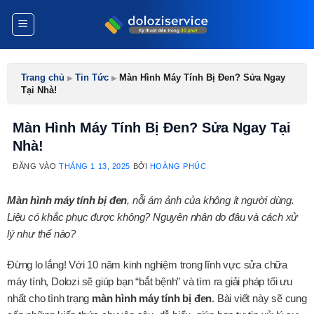
Bỏ
qua
nội
dung
Trang chủ
▸
Tin Tức
▸
Màn Hình Máy Tính Bị Đen? Sửa Ngay
Tại Nhà!
Màn Hình Máy Tính Bị Đen? Sửa Ngay Tại
Nhà!
ĐĂNG VÀO
THÁNG 1 13, 2025
BỞI
HOÀNG PHÚC
Màn hình máy tính bị đen
, nỗi ám ảnh của không ít người dùng.
Liệu có khắc phục được không? Nguyên nhân do đâu và cách xử
lý như thế nào?
Đừng lo lắng! Với 10 năm kinh nghiệm trong lĩnh vực sửa chữa
máy tính, Dolozi sẽ giúp bạn “bắt bệnh” và tìm ra giải pháp tối ưu
nhất cho tình trạng
màn hình máy tính bị đen
. Bài viết này sẽ cung