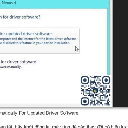
atically For Updated Driver Software.
oàn tất, hãy khởi động lại máy tính để các thay đổi có hiệu lực