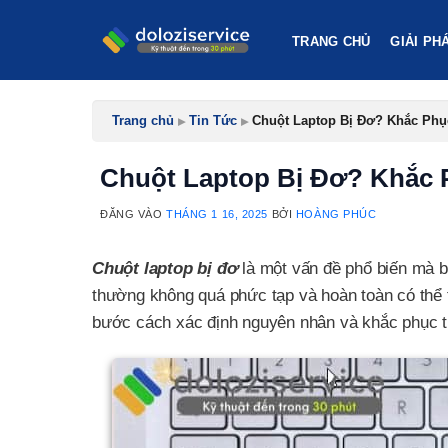
Bỏ
qua
TRANG CHỦ
GIẢI PH
nội
dung
Trang chủ
▸
Tin Tức
▸
Chuột Laptop Bị Đơ? Khắc Ph
Chuột Laptop Bị Đơ? Khắc
ĐĂNG VÀO
THÁNG 1 16, 2025
BỞI
HOÀNG PHÚC
Chuột laptop bị đơ
là một vấn đề phổ biến mà bấ
thường không quá phức tạp và hoàn toàn có thể t
bước cách xác định nguyên nhân và khắc phục tri