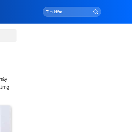
 này
 từng