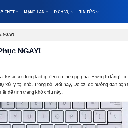
ÁP CNTT
MẠNG LAN
DỊCH VỤ
TIN TỨC
ục NGAY!
 Phục NGAY!
t kỳ ai sử dụng laptop đều có thể gặp phải. Đừng lo lắng! lổi
ự xử lý tại nhà. Trong bài viết này, Dolozi sẽ hướng dẫn bạn
ệt để tình trạng khó chịu này.