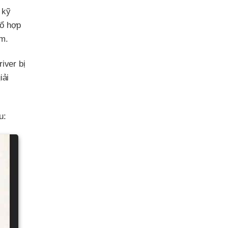
 kỹ
tổ hợp
ím.
iver bị
iải
u: