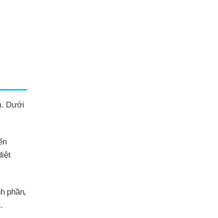
m. Dưới
ến
iệt
nh phần,
.