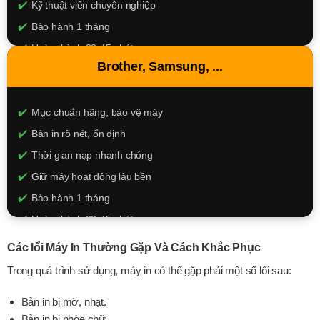
Kỹ thuật viên chuyên nghiệp
Bảo hành 1 tháng
Hoàn thành 30-45 phút
Brother, Samsung, ...
120.000đ
XEM CHI TIẾT
Mực chuẩn hãng, bảo vệ máy
Bản in rõ nét, ổn định
Thời gian nạp nhanh chóng
Giữ máy hoạt động lâu bền
Bảo hành 1 tháng
Hoàn thành 30-45 phút
180.000đ
Các lổi Máy In Thường Gặp Và Cách Khắc Phục
Trong quá trình sử dụng, máy in có thể gặp phải một số lổi sau:
XEM CHI TIẾT
Bản in bị mờ, nhạt.
Bản in bị nhòe chữ.