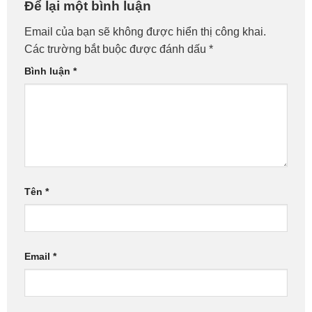
Để lại một bình luận
Giá Rẻ, Gọi Là Có!
iTDolozi Hot?
Email của bạn sẽ không được hiển thị công khai.
Các trường bắt buộc được đánh dấu
*
Bình luận
*
Tên
*
Email
*