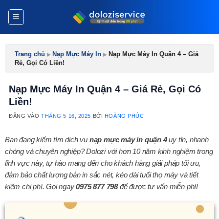
Bỏ
qua
nội
dung
Trang chủ
▸
Nạp Mực Máy In
▸
Nạp Mực Máy In Quận 4 – Giá
Rẻ, Gọi Có Liền!
Nạp Mực Máy In Quận 4 – Giá Rẻ, Gọi Có
Liền!
ĐĂNG VÀO
THÁNG 5 16, 2025
BỞI
HOÀNG PHÚC
Bạn đang kiếm tìm dịch vụ
nạp mực máy in quận 4
uy tín, nhanh
chóng và chuyên nghiệp? Dolozi với hơn 10 năm kinh nghiệm trong
lĩnh vực này, tự hào mang đến cho khách hàng giải pháp tối ưu,
đảm bảo chất lượng bản in sắc nét, kéo dài tuổi thọ máy và tiết
kiệm chi phí. Gọi ngay
0975 877 798
để được tư vấn miễn phí!