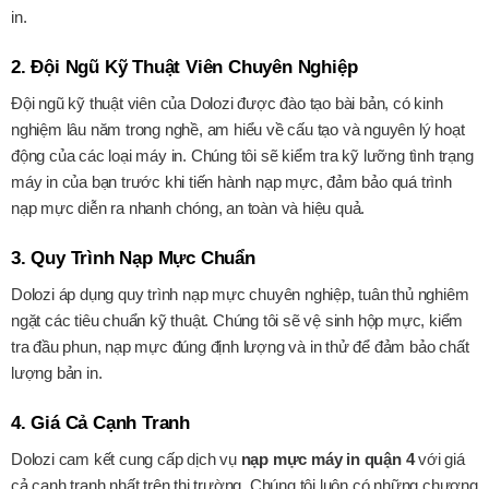
in.
2. Đội Ngũ Kỹ Thuật Viên Chuyên Nghiệp
Đội ngũ kỹ thuật viên của Dolozi được đào tạo bài bản, có kinh
nghiệm lâu năm trong nghề, am hiểu về cấu tạo và nguyên lý hoạt
động của các loại máy in. Chúng tôi sẽ kiểm tra kỹ lưỡng tình trạng
máy in của bạn trước khi tiến hành nạp mực, đảm bảo quá trình
nạp mực diễn ra nhanh chóng, an toàn và hiệu quả.
3. Quy Trình Nạp Mực Chuẩn
Dolozi áp dụng quy trình nạp mực chuyên nghiệp, tuân thủ nghiêm
ngặt các tiêu chuẩn kỹ thuật. Chúng tôi sẽ vệ sinh hộp mực, kiểm
tra đầu phun, nạp mực đúng định lượng và in thử để đảm bảo chất
lượng bản in.
4. Giá Cả Cạnh Tranh
Dolozi cam kết cung cấp dịch vụ
nạp mực máy in quận 4
với giá
cả cạnh tranh nhất trên thị trường. Chúng tôi luôn có những chương