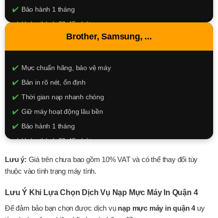
Bảo hành 1 tháng
Hoàn thành 30-45 phút
Brother, Samsung, ...
120.000đ
XEM CHI TIẾT
Mực chuẩn hãng, bảo vệ máy
Bản in rõ nét, ổn định
Thời gian nạp nhanh chóng
Giữ máy hoạt động lâu bền
Bảo hành 1 tháng
Hoàn thành 30-45 phút
180.000đ
Lưu ý:
Giá trên chưa bao gồm 10% VAT và có thể thay đổi tùy
thuộc vào tình trạng máy tính.
XEM CHI TIẾT
Lưu Ý Khi Lựa Chọn Dịch Vụ Nạp Mực Máy In Quận 4
Để đảm bảo bạn chọn được dịch vụ
nạp mực máy in quận 4
uy