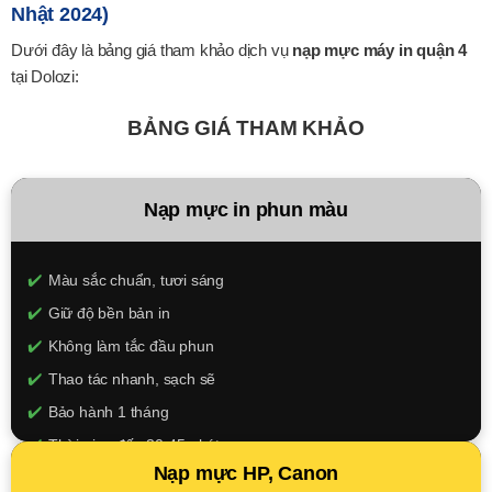
Nhật 2024)
Dưới đây là bảng giá tham khảo dịch vụ
nạp mực máy in quận 4
tại Dolozi:
BẢNG GIÁ THAM KHẢO
Nạp mực in phun màu
Màu sắc chuẩn, tươi sáng
Giữ độ bền bản in
Không làm tắc đầu phun
Thao tác nhanh, sạch sẽ
Bảo hành 1 tháng
Thời gian đến 30-45 phút
Nạp mực HP, Canon
150.000đ/màu