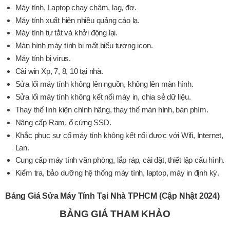
Máy tính, Laptop chạy chậm, lag, đơ.
Máy tính xuất hiện nhiều quảng cáo lạ.
Máy tính tự tắt và khởi động lại.
Màn hình máy tính bị mất biểu tượng icon.
Máy tính bị virus.
Cài win Xp, 7, 8, 10 tại nhà.
Sửa lổi máy tính không lên nguồn, không lên màn hình.
Sửa lổi máy tính không kết nối máy in, chia sẻ dữ liệu.
Thay thế linh kiện chính hãng, thay thế màn hình, bàn phím.
Nâng cấp Ram, ổ cứng SSD.
Khắc phục sự cố máy tính không kết nối được với Wifi, Internet,
Lan.
Cung cấp máy tính văn phòng, lắp ráp, cài đặt, thiết lập cấu hình.
Kiểm tra, bảo dưỡng hệ thống máy tính, laptop, máy in định kỳ.
Bảng Giá Sửa Máy Tính Tại Nhà TPHCM (Cập Nhật 2024)
BẢNG GIÁ THAM KHẢO