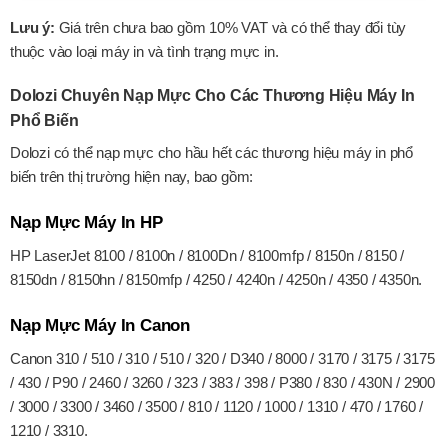
180.000đ
Lưu ý:
Giá trên chưa bao gồm 10% VAT và có thể thay đổi tùy
thuộc vào loại máy in và tình trạng mực in.
XEM CHI TIẾT
Dolozi Chuyên Nạp Mực Cho Các Thương Hiệu Máy In
Phổ Biến
Dolozi có thể nạp mực cho hầu hết các thương hiệu máy in phổ
biến trên thị trường hiện nay, bao gồm:
Nạp Mực Máy In HP
HP LaserJet 8100 / 8100n / 8100Dn / 8100mfp / 8150n / 8150 /
8150dn / 8150hn / 8150mfp / 4250 / 4240n / 4250n / 4350 / 4350n.
Nạp Mực Máy In Canon
Canon 310 / 510 / 310 / 510 / 320 / D340 / 8000 / 3170 / 3175 / 3175
/ 430 / P90 / 2460 / 3260 / 323 / 383 / 398 / P380 / 830 / 430N / 2900
/ 3000 / 3300 / 3460 / 3500 / 810 / 1120 / 1000 / 1310 / 470 / 1760 /
1210 / 3310.