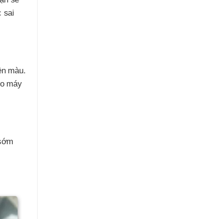
 sai
ền màu.
ho máy
 sớm