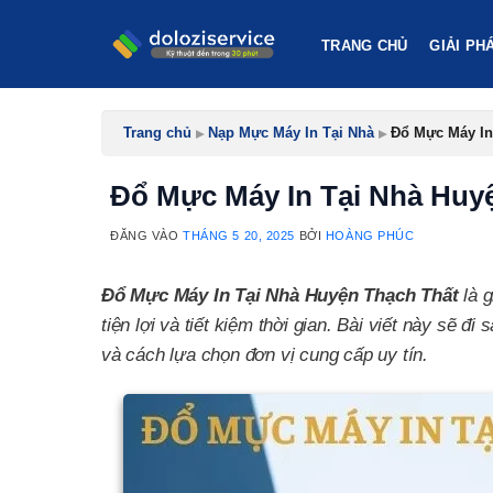
Bỏ
qua
TRANG CHỦ
GIẢI PH
nội
dung
Trang chủ
▸
Nạp Mực Máy In Tại Nhà
▸
Đổ Mực Máy In
Đổ Mực Máy In Tại Nhà Huyệ
ĐĂNG VÀO
THÁNG 5 20, 2025
BỞI
HOÀNG PHÚC
Đổ Mực Máy In Tại Nhà Huyện Thạch Thất
là g
tiện lợi và tiết kiệm thời gian. Bài viết này sẽ đi 
và cách lựa chọn đơn vị cung cấp uy tín.