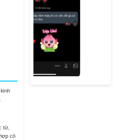
 kinh
.
 từ,
 hợp có