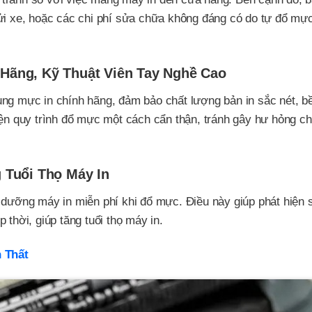
ửi xe, hoặc các chi phí sửa chữa không đáng có do tự đổ mực
Hãng, Kỹ Thuật Viên Tay Nghề Cao
ụng mực in chính hãng, đảm bảo chất lượng bản in sắc nét, b
hiện quy trình đổ mực một cách cẩn thận, tránh gây hư hỏng c
 Tuổi Thọ Máy In
o dưỡng máy in miễn phí khi đổ mực. Điều này giúp phát hiện
 thời, giúp tăng tuổi thọ máy in.
 Thất