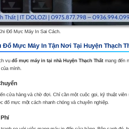
Khi Đổ Mực Máy In Sai Cách.
ụ Đổ Mực Máy In Tận Nơi Tại Huyện Thạch T
ịch vụ
đổ mực máy in tại nhà Huyện Thạch Thất
mang đến 
ị của mình.
Chuyển
ến cửa hàng và chờ đợi. Chỉ cần một cuộc gọi, kỹ thuật viên
iệc đổ mực một cách nhanh chóng và chuyên nghiệp.
 Phí
tranh so với việc mang máy in đến cửa hàng. Bên cạnh đó, 