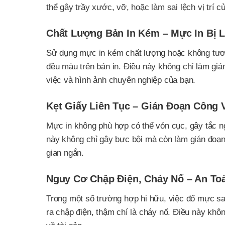
thể gây trầy xước, vỡ, hoặc làm sai lệch vị trí củ
Chất Lượng Bản In Kém – Mực In Bị 
Sử dụng mực in kém chất lượng hoặc không tương
đều màu trên bản in. Điều này không chỉ làm gi
việc và hình ảnh chuyên nghiệp của bạn.
Kẹt Giấy Liên Tục – Gián Đoạn Công 
Mực in không phù hợp có thể vón cục, gây tắc nghẽ
này không chỉ gây bực bội mà còn làm gián đoạn cô
gian ngắn.
Nguy Cơ Chập Điện, Cháy Nổ – An Toà
Trong một số trường hợp hi hữu, việc đổ mực sai
ra chập điện, thậm chí là cháy nổ. Điều này khô