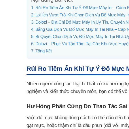
Rủi Ro Tiềm Ẩn Khi Tự Ý Đổ Mực Máy In – Cảnh B
Lợi Ích Vượt Trội Khi Chọn Dịch Vụ Đổ Mực Máy I
Dolozi – Địa Chỉ Đổ Mực Máy In Uy Tín, Chuyên N
Bảng Giá Dịch Vụ Đổ Mực Máy In Tại Nhà – Cập 
Bí Quyết Chọn Dịch Vụ Đổ Mực Máy In Tại Nhà U
Dolozi – Phục Vụ Tận Tâm Tại Các Khu Vực Huyệ
Tổng Kết
Rủi Ro Tiềm Ẩn Khi Tự Ý Đổ Mực M
Nhiều người dùng tại Thạch Thất có xu hướng tự 
nghiệm và kiến thức chuyên môn, bạn có thể vô t
Hư Hỏng Phần Cứng Do Thao Tác Sai
Việc đổ mực không đúng cách có thể dẫn đến hư 
gạt mực, hoặc thậm chí là đầu phun (đối với máy