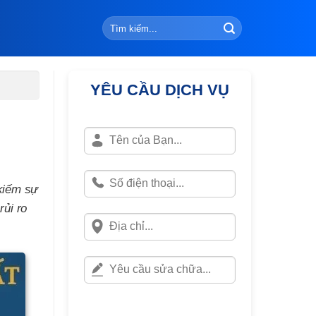
YÊU CẦU DỊCH VỤ
 kiếm sự
rủi ro