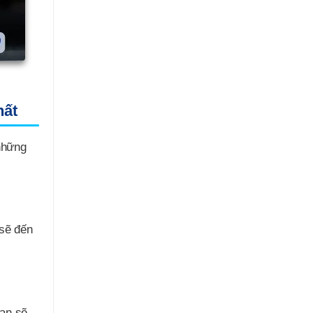
hất
những
 sẽ đến
bạn sẽ