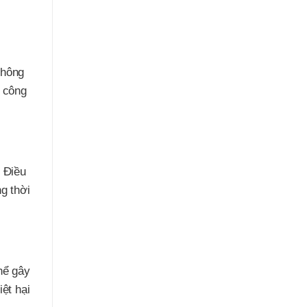
không
n công
. Điều
ng thời
hể gây
ệt hại