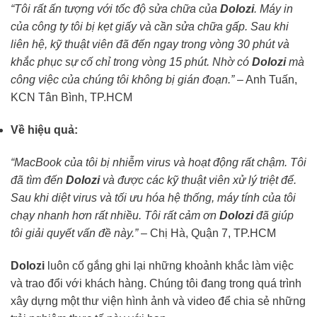
“Tôi rất ấn tượng với tốc độ sửa chữa của
Dolozi
. Máy in
của công ty tôi bị kẹt giấy và cần sửa chữa gấp. Sau khi
liên hệ, kỹ thuật viên đã đến ngay trong vòng 30 phút và
khắc phục sự cố chỉ trong vòng 15 phút. Nhờ có
Dolozi
mà
công việc của chúng tôi không bị gián đoạn.”
– Anh Tuấn,
KCN Tân Bình, TP.HCM
Về hiệu quả:
“MacBook của tôi bị nhiễm virus và hoạt động rất chậm. Tôi
đã tìm đến
Dolozi
và được các kỹ thuật viên xử lý triệt để.
Sau khi diệt virus và tối ưu hóa hệ thống, máy tính của tôi
chạy nhanh hơn rất nhiều. Tôi rất cảm ơn
Dolozi
đã giúp
tôi giải quyết vấn đề này.”
– Chị Hà, Quận 7, TP.HCM
Dolozi
luôn cố gắng ghi lại những khoảnh khắc làm việc
và trao đổi với khách hàng. Chúng tôi đang trong quá trình
xây dựng một thư viện hình ảnh và video để chia sẻ những