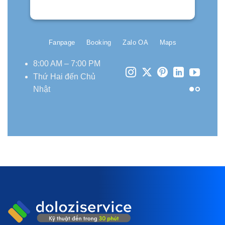
Fanpage
Booking
Zalo OA
Maps
8:00 AM – 7:00 PM
Thứ Hai đến Chủ
Nhật