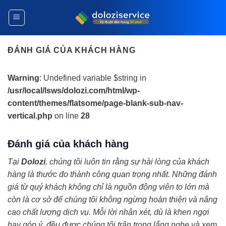
Bỏ
qua
nội
dung
ĐÁNH GIÁ CỦA KHÁCH HÀNG
Warning
: Undefined variable $string in
/usr/local/lsws/dolozi.com/html/wp-
content/themes/flatsome/page-blank-sub-nav-
vertical.php
on line
28
Đánh giá của khách hàng
Tại
Dolozi
, chúng tôi luôn tin rằng sự hài lòng của khách
hàng là thước đo thành công quan trọng nhất. Những đánh
giá từ quý khách không chỉ là nguồn động viên to lớn mà
còn là cơ sở để chúng tôi không ngừng hoàn thiện và nâng
cao chất lượng dịch vụ. Mỗi lời nhận xét, dù là khen ngợi
hay góp ý, đều được chúng tôi trân trọng lắng nghe và xem